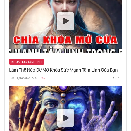
Kỹ Thuật Giải Phóng Cảm Xúc - Eft Tapping
Sự Bất Lực Tự Luyện Và Một Lý Thuyết Về
Trầm Cảm
Bạn Có Nghĩ Mình Thông Minh?
KHOA HỌC TÂM LINH
Làm Thế Nào Để Mở Khóa Sức Mạnh Tâm Linh Của Bạn
Tue, 04/04/2023 17:09
897
5
Retail Therapy - Sự Đê Mê Của Mua Sắm
Sức Mạnh Của Tha Thứ Và Khoan Dung
“Chủ Nghĩa Tích Cực” Nguy Hiểm Như Thế