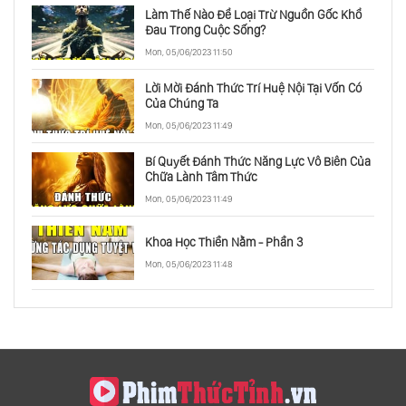
Làm Thế Nào Để Loại Trừ Nguồn Gốc Khổ
Niềm Vui Chóng Tàn Và Niềm Vui Vững Bền
Đau Trong Cuộc Sống?
Mon, 05/06/2023 11:50
Lời Mời Đánh Thức Trí Huệ Nội Tại Vốn Có
Nghiện Mua Sắm? Bạn Đang Chạy Trốn Khỏi
Của Chúng Ta
Điều Gì?
Mon, 05/06/2023 11:49
Bí Quyết Đánh Thức Năng Lực Vô Biên Của
Bạn Có Đang Chơi Trò Đuổi Bắt Với Thời
Chữa Lành Tâm Thức
Gian?
Mon, 05/06/2023 11:49
Đừng Tự Dán Nhãn Hướng Nội Hay Hướng
Khoa Học Thiền Nằm - Phần 3
Ngoại
Mon, 05/06/2023 11:48
Cái Tôi Và Sự Cô Đơn - Phần 1
Cái Tôi Và Sự Cô Đơn - Phần 2