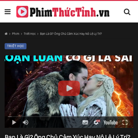
Phim
Triết Học
Bạn Là Gì? Ông Chủ Cảm Xúc Hay Nô Lệ Lý Trí?
TRIẾT HỌC
Bạn Là Gì? Ông Chủ Cảm Xúc Hay Nô Lệ Lý Trí?