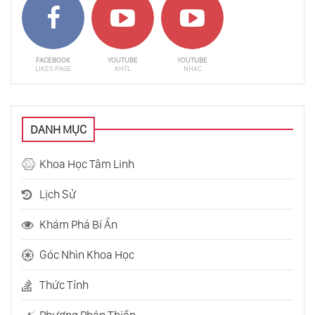
Speakeasies - Xu Hướng Mới “Dễ (Kết Nối)”
Nhưng Ngại “Xô Bồ”
FACEBOOK
YOUTUBE
YOUTUBE
LIKES PAGE
KHTL
NHẠC
4 Thuyết Tâm Lý Về Tình Yêu
DANH MỤC
Hiệu Ứng Matthew Và Công Bằng Trong Lớp
Học
Khoa Học Tâm Linh
Lịch Sử
Sự Khốn Nạn Của Đám Đông Định Kiến
Khám Phá Bí Ẩn
Góc Nhìn Khoa Học
Vì Sao Chúng Ta Tự Ti
Thức Tỉnh
Tâm Lý Của Những Kẻ G.i.ế.t Người Thân!