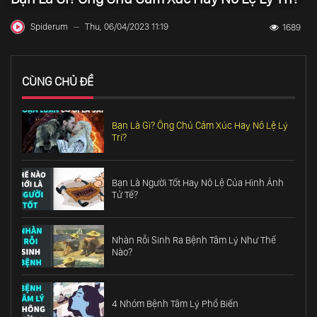
Spiderum
Thu, 06/04/2023 11:19
1689
—
CÙNG CHỦ ĐỀ
Bạn Là Gì? Ông Chủ Cảm Xúc Hay Nô Lệ Lý
Trí?
Bạn Là Người Tốt Hay Nô Lệ Của Hình Ảnh
Tử Tế?
Nhàn Rỗi Sinh Ra Bệnh Tâm Lý Như Thế
Nào?
4 Nhóm Bệnh Tâm Lý Phổ Biến