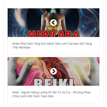
Cuộc Đời Bạn Như Cái Quần Què?
Hội Chứng Fomo - Nỗi Sợ Bị Lãng Quên!!!
Sức Mạnh Của Chủ Nghĩa Khắc Kỷ
Khám Phá Cách Tăng Sức Mạnh Tâm Linh Của Bạn Với Trạng
Thái Merkaba
Những Điều Căn Bản Cần Biết Về Bệnh Mù
Cảm Xúc
Siêu Cảm Xúc Trong Bạn Là Gì?
Reiki - Nguồn Năng Lượng Vô Tận Từ Vũ Trụ - Phương Pháp
Chữa Lành Một Cách Toàn Diện
Tôi Lười Biếng, Chúng Ta Lười Biếng, Mọi
Người Lười Biếng