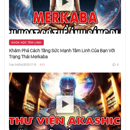
Người Duy Nhất Nói Thật Chính Là Kẻ Nói
Dối!?
Thiên Kiến So Sánh: Sao Ta Mắc Sai Lầm?
KHOA HỌC TÂM LINH
Placebo Effect - Hiệu Ứng Giả Dược
Khám Phá Cách Tăng Sức Mạnh Tâm Linh Của Bạn Với
Trạng Thái Merkaba
Tue, 04/04/2023 17:13
853
5
Mình Đã “Chỉnh Khung Nhận Thức” Như
Thế Nào?
Thú Cưng Giúp Bạn Xoa Dịu Nỗi Đau Như
Thế Nào?
Vì Sao Cần Tìm Hiểu Về Ngụy Biện?