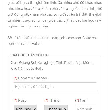
giữa vũ trụ và thế giới tâm linh. Có nhiều chủ đề khác nhau
Bền Bỉ Là Một Đức Tính Có Thể Học Được
Như Thế Nào?
như khoa học vũ trụ, khám phá vũ trụ, ngoài hành tinh, thế
giới động vật, khám phá các vùng đất trên trái đất, thế giới
tự nhiên, cuộc sống hoang dã, các vị thầy, các bài học và ý
Thuyết Âm Mưu Về Lý Do Loài Người Thích
nghĩa của cuộc sống này...
Mèo
Sẽ có rất nhiều video thú vị đang chờ các bạn. Chúc các
Tại Sao Những Điều Tốt Đẹp Trên Đời Lại
bạn xem video vui vẻ!
Luôn Trái Ngược?
TRA CỨU THẦN SỐ HỌC
Xem Đường Đời, Sự Nghiệp, Tình Duyên, Vận Mệnh,
Hướng Nội? Đừng Nguỵ Biện Nữa!
Các Năm Cuộc Đời...
(*)
Họ và tên của bạn:
Thuyết Hành Vi Và Dating Tips
(*)
Ngày:
(*)
Tháng:
(*)
Năm:
Thượng Đẳng Có Phải Là Một Loại Bệnh Tâm
Lý?