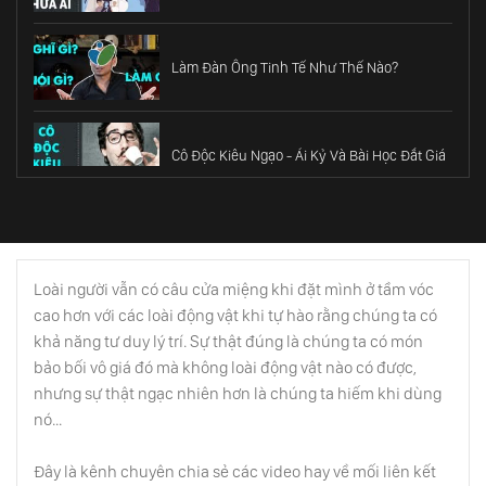
Làm Đàn Ông Tinh Tế Như Thế Nào?
Cô Độc Kiêu Ngạo - Ái Kỷ Và Bài Học Đắt Giá
Bạn Đang Gặp Khó Khăn Khi Sáng Tạo?
Loài người vẫn có câu cửa miệng khi đặt mình ở tầm vóc
cao hơn với các loài động vật khi tự hào rằng chúng ta có
Thượng Đẳng
khả năng tư duy lý trí. Sự thật đúng là chúng ta có món
bảo bối vô giá đó mà không loài động vật nào có được,
nhưng sự thật ngạc nhiên hơn là chúng ta hiếm khi dùng
nó...
Sự Lợi Hại Của Ánh Nhìn
Đây là kênh chuyên chia sẻ các video hay về mối liên kết