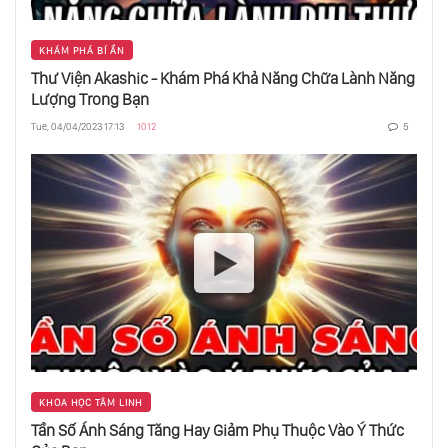
Những Lỗi Ngụy Biện Ai Cũng Mắc Phải
KHÁM PHÁ BÍ ẨN
Thư Viện Akashic - Khám Phá Khả Năng Chữa Lành Năng
Lượng Trong Bạn
Asperger - Căn Bệnh Của Thiên Tài???
Tue, 04/04/2023 17:13
1012
5
Jonestown - Sự Mù Quáng Của Đám Đông
Người Và Ta - Hội Chứng Đa Nhân Cách
Hội Chứng “Luôn Cảm Thấy Không Đủ”
KHOA HỌC TÂM LINH
Tần Số Ánh Sáng Tăng Hay Giảm Phụ Thuộc Vào Ý Thức