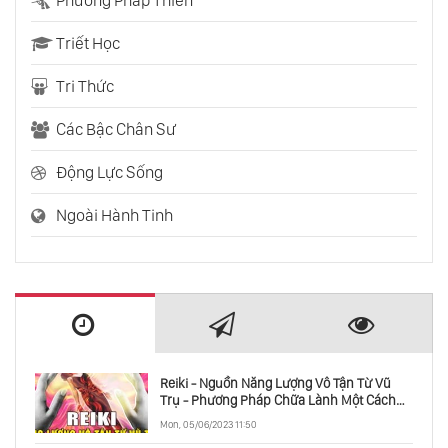
Phương Pháp Thiền
Triết Học
Trở Thành Chuyên Gia Để Cải Thiện Tâm Lý
Tri Thức
Các Bậc Chân Sư
Có Nên Theo Đuổi Hạnh Phúc?
Động Lực Sống
Ngoài Hành Tinh
Tâm Lý Học Đường
Gaslighting - Bạn Đã Bị Thao Túng Tinh
Thần Như Thế Nào?
Reiki - Nguồn Năng Lượng Vô Tận Từ Vũ
Như Thế Nào Là Một Tình Yêu Bình Đẳng?
Trụ - Phương Pháp Chữa Lành Một Cách
Toàn Diện
Mon, 05/06/2023 11:50