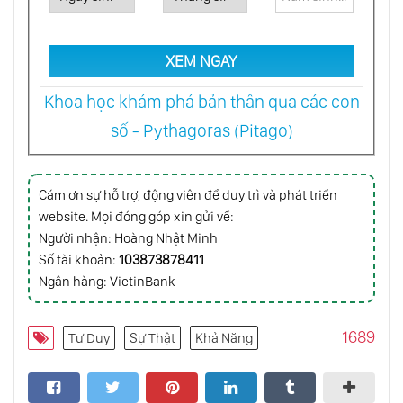
Bạn Yêu Hay Chỉ Lên Cơn... “Nghiện Tình
Yêu”?
XEM NGAY
Khoa học khám phá bản thân qua các con
Hiệu Ứng Thiên Lệch Kẻ Sống Sót: Giỏi Và
số - Pythagoras (Pitago)
Xuất Chúng
Tự Kỷ Là Gì? Làm Thế Nào Để Chẩn Đoán Và
Cám ơn sự hỗ trợ, động viên để duy trì và phát triển
Điều Trị Tự Kỷ?
website. Mọi đóng góp xin gửi về:
Người nhận: Hoàng Nhật Minh
Số tài khoản:
103873878411
Bạn Có Thuộc Nhóm Hsp (Cực Kỳ Nhạy
Cảm)?
Ngân hàng: VietinBank
1689
Bệnh Trầm Cảm - Sát Thủ Thầm Lặng Trong
Tư Duy
Sự Thật
Khả Năng
Xã Hội