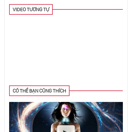
VIDEO TƯƠNG TỰ
Vượt Qua Trầm Cảm
Hiện Tượng Tâm Lý Thú Vị
Điều Gì Đảm Bảo Sự Thành Công Trong
Tương Lai?
Hiệu Ứng Mandela - Lỗ Hổng Ký Ức
CÓ THỂ BẠN CŨNG THÍCH
Ảo Tưởng “Capgras” - Khi Người Thân Là Kẻ
Giả Mạo?