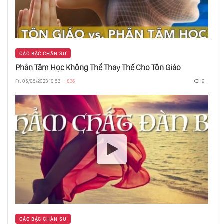
Trẻ Chỉ Biết Vâng Lời”
Chỉ Trái Chín Mới Rụng
CÁC BẬC CHÂN SƯ
Phân Tâm Học Không Thể Thay Thế Cho Tôn Giáo
Vì Đâu Mà Hôn Nhân Đã Được Phát Minh
Fri, 05/05/2023 10:53
836
9
Ra?
Thông Minh Không Phải Là Trí Tuệ
Sợ Đàn Bà Đẹp, Nhưng Thích Trong Tình
Yêu?
Triệu Phú Cũng Nghèo Như Người Ăn Mày
CÁC BẬC CHÂN SƯ