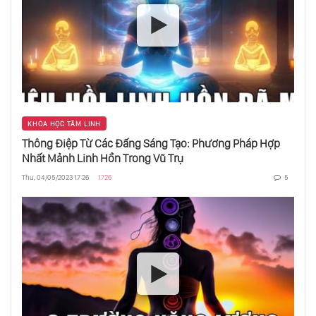
Hiền Lành Là Mạnh Nhất
Trực Giác Là Gì?
KHOA HỌC TÂM LINH
Bản Ngã Là Gì?
Thông Điệp Từ Các Đấng Sáng Tạo: Phương Pháp Hợp
Nhất Mảnh Linh Hồn Trong Vũ Trụ
Thu, 04/05/2023 17:26
1726
5
Nghệ Thuật Kính Trọng Đồng Tiền