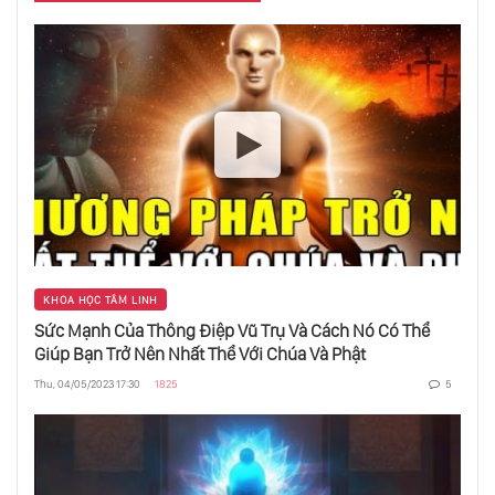
Thao Túng Người Khác Bằng Mắt
Học Từ Sự Lặp Lại Của Cuộc Sống
Trùng Hợp Ngẫu Nhiên Là Gì?
KHOA HỌC TÂM LINH
Sức Mạnh Của Thông Điệp Vũ Trụ Và Cách Nó Có Thể
Tạo Kết Nối Với Cơ Thể - Chìa Khoá Cho Khoẻ
Giúp Bạn Trở Nên Nhất Thể Với Chúa Và Phật
Mạnh
Thu, 04/05/2023 17:30
1825
5
3 Điều Để Hết Khổ