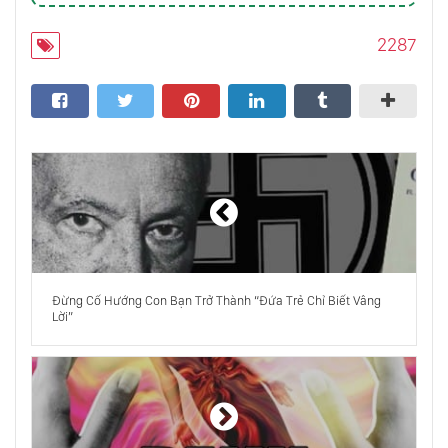
Dũng Cảm - Con Đường Của Trái Tim
2287
Mahatma Gandhi, Tay Nhà Buôn
Mê Tín
Triết Học
Đừng Cố Hướng Con Bạn Trở Thành “Đứa Trẻ Chỉ Biết Vâng
Lời”
Osho Nói Về Nhịn Ăn
Nhìn Vào Người Khác Mà Không Phán Xét