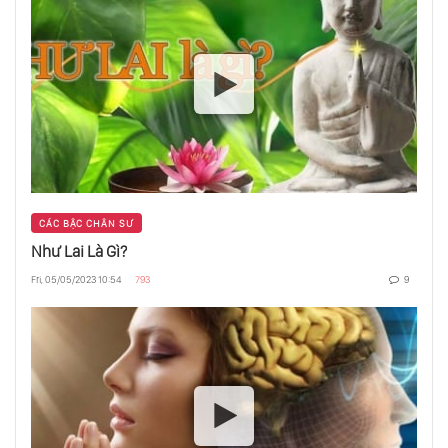
Hoá Giải Chuyện Con Yêu - Con Ghét
Phẩm Chất Đàn Bà
Phân Tâm Học Không Thể Thay Thế Cho Tôn
Giáo
CÁC BẬC CHÂN SƯ
Như Lai Là Gì?
Fri, 05/05/2023 10:54
793
9
Như Lai Là Gì?
Đói Nghèo Ở Ấn Độ, Vì Đâu Nên Nỗi?
Đừng Cố Hướng Con Bạn Trở Thành “Đứa