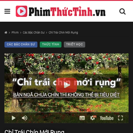
Phim
Các Bậc Chân Sư
Chỉ Trái Chín Mới Rụng
CÁC BẬC CHÂN SƯ
THỨC TỈNH
TRIẾT HỌC
Chỉ Trái Chín Mới Rụng