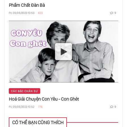
Phẩm Chất Đàn Bà
Thiền Trong Chuyển Động
Fri, 05/05/2023 10:53
823
9
Tâm Trí Không Phải Là Người Chủ Của Bạn
Chữa Chứng Nặng Bụng
Nhân Cách - Chính Là Đeo Mặt Nạ Vào Và
Diễn Kịch
CÁC BẬC CHÂN SƯ
Hoá Giải Chuyện Con Yêu - Con Ghét
Sao Phải Noi Gương?
Fri, 05/05/2023 10:52
776
9
CÓ THỂ BẠN CŨNG THÍCH
Mật Chú Là Gì?