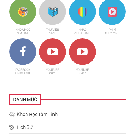
KHOA HỌC
THƯ VIỆN
NHẠC
PHIM
TÂM LINH
SÁCH
CHỮA LÀNH
THỨC TỈNH
FACEBOOK
YOUTUBE
YOUTUBE
LIKES PAGE
KHTL
NHẠC
DANH MỤC
Khoa Học Tâm Linh
Lịch Sử