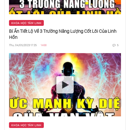
KHOA HỌC TÂM LINH
Bí Ẩn Tiết Lộ Về 3 Trường Năng Lượng Cốt Lõi Của Linh
Hồn
Thu, 04/05/2023 17:25
1468
5
KHOA HỌC TÂM LINH