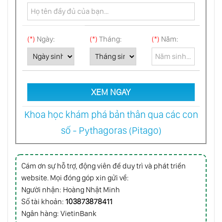
Khả Năng Khôi Hài Bên Ngoài Tâm Trí
(*)
Ngày:
(*)
Tháng:
(*)
Năm:
Thông Minh Của Thân Thể
XEM NGAY
Chính Trị Của Con Số
Khoa học khám phá bản thân qua các con
số - Pythagoras (Pitago)
Đưa Bản Thân Bạn Ra Khỏi Đám Đông
Cám ơn sự hỗ trợ, động viên để duy trì và phát triển
website. Mọi đóng góp xin gửi về:
Vui Sống Hiểm Nguy
Người nhận: Hoàng Nhật Minh
Số tài khoản:
103873878411
Ngân hàng: VietinBank