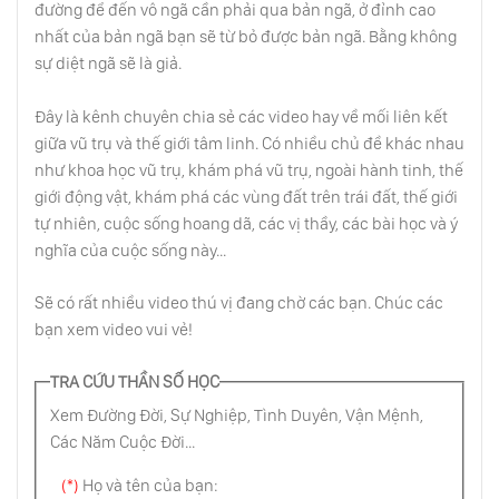
đường để đến vô ngã cần phải qua bản ngã, ở đỉnh cao
Làm Cha Mẹ: Công Việc Thiêng Liêng
nhất của bản ngã bạn sẽ từ bỏ được bản ngã. Bằng không
sự diệt ngã sẽ là giả.
Thuận Theo Đồng Hồ Sinh Học Tự Nhiên
Đây là kênh chuyên chia sẻ các video hay về mối liên kết
Của Trẻ Nhỏ
giữa vũ trụ và thế giới tâm linh. Có nhiều chủ đề khác nhau
như khoa học vũ trụ, khám phá vũ trụ, ngoài hành tinh, thế
Cha Mẹ Hạnh Phúc Sinh Ra Người Con
giới động vật, khám phá các vùng đất trên trái đất, thế giới
Hạnh Phúc
tự nhiên, cuộc sống hoang dã, các vị thầy, các bài học và ý
nghĩa của cuộc sống này...
Ly Dị Tồn Tại Bởi Vì Hôn Nhân Sai, Bị Ép Buộc
Hoặc Vì Thực Hiện Trong Tâm Trạng Lãng
Sẽ có rất nhiều video thú vị đang chờ các bạn. Chúc các
Mạn
bạn xem video vui vẻ!
TRA CỨU THẦN SỐ HỌC
Lý Trí Là Tên Phản Bội
Xem Đường Đời, Sự Nghiệp, Tình Duyên, Vận Mệnh,
Các Năm Cuộc Đời...
Học Cách Cười Như Trẻ Thơ
(*)
Họ và tên của bạn: