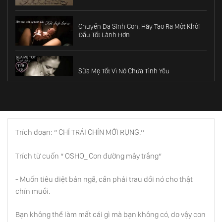
Chuyển Dạ Sinh Con: Hãy Tạo Ra Một Khởi
Đầu Tốt Lành Hơn
Sữa Mẹ Tốt Vì Nó Chứa Tình Yêu
Cách Giúp Đứa Trẻ Chào Đời Tốt Đẹp Nhất
Trích đoạn: “ CHỈ TRÁI CHÍN MỚI RỤNG.’’
Minh Triết Về Tiền Bạc
Trích từ cuốn “ OSHO_ Con đường mây trắng”
- Muốn tiêu diệt bản ngã, cần phải trau dồi nó cho thật
Tôn Trọng Khoảng Trời Riêng Trong Hôn
chín muồi.
Nhân
Bạn không thể làm mất cái gì mà bạn không có, do vậy con