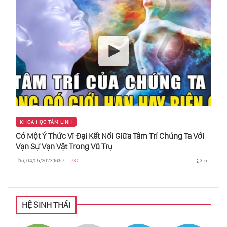
KHOA HỌC TÂM LINH
Có Một Ý Thức Vĩ Đại Kết Nối Giữa Tâm Trí Chúng Ta Với
Vạn Sự Vạn Vật Trong Vũ Trụ
Thu, 04/05/2023 16:57
780
5
HỆ SINH THÁI