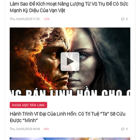
Làm Sao Để Kích Hoạt Năng Lượng Từ Vũ Trụ Để Có Sức
Mạnh Kỳ Diệu Của Vạn Vật
Thu, 04/05/2023 17:23
1226
5
KHOA HỌC TÂM LINH
Hành Trình Vĩ Đại Của Linh Hồn: Có Trí Tuệ “Ta” Sẽ Cứu
Được “Mình”
Thu, 04/05/2023 16:59
894
5