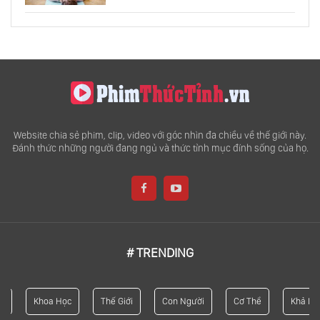
Website chia sẻ phim, clip, video với góc nhìn đa chiều về thế giới này.
Đánh thức những người đang ngủ và thức tỉnh mục đính sống của họ.
# TRENDING
Khoa Học
Thế Giới
Con Người
Cơ Thể
Khả Năng