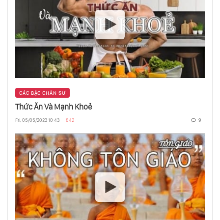
Hoá Giải Chuyện Con Yêu - Con Ghét
Phẩm Chất Đàn Bà
CÁC BẬC CHÂN SƯ
Phân Tâm Học Không Thể Thay Thế Cho Tôn
Thức Ăn Và Mạnh Khoẻ
Giáo
Fri, 05/05/2023 10:43
842
9
Như Lai Là Gì?
Đói Nghèo Ở Ấn Độ, Vì Đâu Nên Nỗi?
Đừng Cố Hướng Con Bạn Trở Thành “Đứa