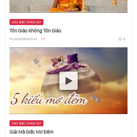
Trẻ Chỉ Biết Vâng Lời”
CÁC BẬC CHÂN SƯ
Chỉ Trái Chín Mới Rụng
Tôn Giáo Không Tôn Giáo
Fri, 05/05/2023 10:42
831
9
Vì Đâu Mà Hôn Nhân Đã Được Phát Minh
Ra?
Thông Minh Không Phải Là Trí Tuệ
Sợ Đàn Bà Đẹp, Nhưng Thích Trong Tình
Yêu?
CÁC BẬC CHÂN SƯ
Triệu Phú Cũng Nghèo Như Người Ăn Mày
Giải Mã Giấc Mơ Đêm