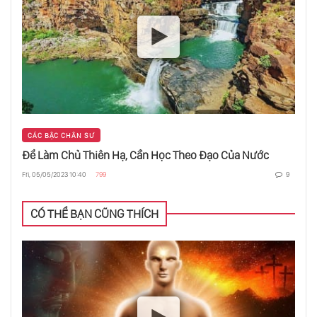
Thao Túng Người Khác Bằng Mắt
Học Từ Sự Lặp Lại Của Cuộc Sống
CÁC BẬC CHÂN SƯ
Để Làm Chủ Thiên Hạ, Cần Học Theo Đạo Của Nước
Trùng Hợp Ngẫu Nhiên Là Gì?
Fri, 05/05/2023 10:40
799
9
CÓ THỂ BẠN CŨNG THÍCH
Tạo Kết Nối Với Cơ Thể - Chìa Khoá Cho Khoẻ
Mạnh
3 Điều Để Hết Khổ