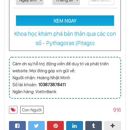
Dũng Cảm - Con Đường Của Trái Tim
XEM NGAY
Mahatma Gandhi, Tay Nhà Buôn
Khoa học khám phá bản thân qua các con
số - Pythagoras (Pitago)
Mê Tín
Cám ơn sự hỗ trợ, động viên để duy trì và phát triển
website. Mọi đóng góp xin gửi về:
Triết Học
Người nhận: Hoàng Nhật Minh
Số tài khoản:
103873878411
Ngân hàng: VietinBank
Osho Nói Về Nhịn Ăn
916
Con Người
Nhìn Vào Người Khác Mà Không Phán Xét