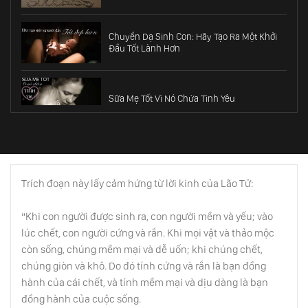
Chuyển Dạ Sinh Con: Hãy Tạo Ra Một Khởi
Đầu Tốt Lành Hơn
Sữa Mẹ Tốt Vì Nó Chứa Tình Yêu
Cách Giúp Đứa Trẻ Chào Đời Tốt Đẹp Nhất
Trích đoạn này lấy cảm hứng từ lời kinh của Lão Tử:
Minh Triết Về Tiền Bạc
“Khi con người được sinh ra, con người mềm và yếu; vào
lúc chết, con người cứng và rắn. Khi mọi vật và thảo mộc
còn sống, chúng mềm mại và dễ uốn; khi chúng chết,
Tôn Trọng Khoảng Trời Riêng Trong Hôn
chúng giòn và khô. Do đó tính cứng và rắn là bạn đồng
Nhân
hành của cái chết, và tính mềm mại và dịu dàng là bạn
đồng hành của cuộc sống.