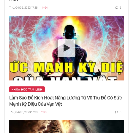
Thu, 04/05/2023 17:25
1464
5
KHOA HỌC TÂM LINH
Làm Sao Để Kích Hoạt Năng Lượng Từ Vũ Trụ Để Có Sức
Mạnh Kỳ Diệu Của Vạn Vật
Thu, 04/05/2023 17:23
1225
5