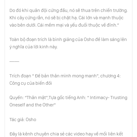
Làm Cha Mẹ: Công Việc Thiêng Liêng
Do đó khi quân đội cứng đầu, nó sẽ thua trên chiến trường.
Khi cây cứng rắn, nó sẽ bị chặt hạ. Cái lớn và mạnh thuộc
vào bên dưới. Cái mềm mại và yếu đuối thuộc về đỉnh.”
Thuận Theo Đồng Hồ Sinh Học Tự Nhiên
Của Trẻ Nhỏ
Toàn bộ đoạn trích là bình giảng của Osho để làm sáng lên
ý nghĩa của lời kinh này.
Cha Mẹ Hạnh Phúc Sinh Ra Người Con
Hạnh Phúc
——
Ly Dị Tồn Tại Bởi Vì Hôn Nhân Sai, Bị Ép Buộc
Trích đoạn “ Để bản thân mình mong manh”, chương 4:
Hoặc Vì Thực Hiện Trong Tâm Trạng Lãng
Công cụ của biến đổi
Mạn
Quyển: “Thân mật”,Tựa gốc tiếng Anh: “ Intimacy- Trusting
Oneself and the Other”
Lý Trí Là Tên Phản Bội
Tác giả: Osho
Học Cách Cười Như Trẻ Thơ
Đây là kênh chuyên chia sẻ các video hay về mối liên kết