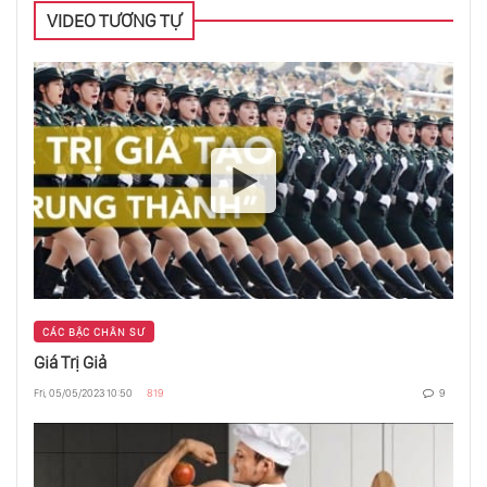
Tôn Giáo Không Tôn Giáo
VIDEO TƯƠNG TỰ
Thức Ăn Và Mạnh Khoẻ
Giá Trị Giả
Mềm Mại Và Yếu Đuối Là Thuộc Về Đỉnh Cao
CÁC BẬC CHÂN SƯ
Giá Trị Giả
Mắc Kẹt Trong An Toàn
Fri, 05/05/2023 10:50
819
9
Phản Chiếu Trong Gương