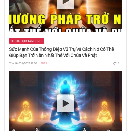
Hiền Lành Là Mạnh Nhất
Trực Giác Là Gì?
KHOA HỌC TÂM LINH
Sức Mạnh Của Thông Điệp Vũ Trụ Và Cách Nó Có Thể
Giúp Bạn Trở Nên Nhất Thể Với Chúa Và Phật
Bản Ngã Là Gì?
Thu, 04/05/2023 17:30
1823
5
Nghệ Thuật Kính Trọng Đồng Tiền