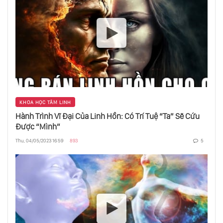
KHOA HỌC TÂM LINH
Hành Trình Vĩ Đại Của Linh Hồn: Có Trí Tuệ “Ta” Sẽ Cứu
Được “Mình”
Thu, 04/05/2023 16:59
893
5