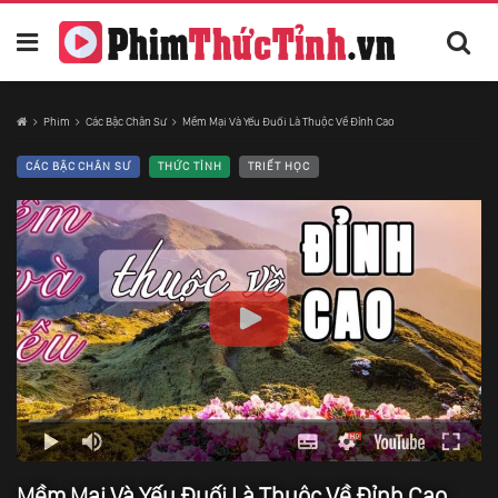
Phim
Các Bậc Chân Sư
Mềm Mại Và Yếu Đuối Là Thuộc Về Đỉnh Cao
CÁC BẬC CHÂN SƯ
THỨC TỈNH
TRIẾT HỌC
Mềm Mại Và Yếu Đuối Là Thuộc Về Đỉnh Cao