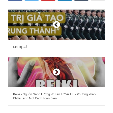
Thế Giới Thuộc Về Người Thuận Tay Phải
Bồn Tắm Là Nơi Yêu Thích Nhất Của Các Vĩ
Nhân
Giá Trị Giả
Để Làm Chủ Thiên Hạ, Cần Học Theo Đạo
Của Nước
Bí Ẩn Thuật Giả Kim Ở Những Địa Điểm Linh
Thiêng Trên Thế Giới
Reiki - Nguồn Năng Lượng Vô Tận Từ Vũ Trụ - Phương Pháp
Giải Mã Giấc Mơ Đêm
Chữa Lành Một Cách Toàn Diện