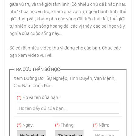
giữa vũ trụ và thế giới tâm linh. Có nhiều chủ đề khác nhau
như khoa học vũ trụ, khám phá vũ trụ, ngoài hành tinh, thế
Khả Năng Khôi Hài Bên Ngoài Tâm Trí
giới động vật, khám phá các vùng đất trên trái đất, thế giới
tự nhiên, cuộc sống hoang dã, các vị thầy, các bài học và ý
nghĩa của cuộc sống này...
Thông Minh Của Thân Thể
Sẽ có rất nhiều video thú vị đang chờ các bạn. Chúc các
bạn xem video vui vẻ!
Chính Trị Của Con Số
TRA CỨU THẦN SỐ HỌC
Xem Đường Đời, Sự Nghiệp, Tình Duyên, Vận Mệnh,
Các Năm Cuộc Đời...
Đưa Bản Thân Bạn Ra Khỏi Đám Đông
(*)
Họ và tên của bạn:
Vui Sống Hiểm Nguy
(*)
Ngày:
(*)
Tháng:
(*)
Năm: