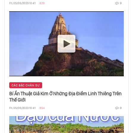
Fri, 05/05/2023 10:41
829
9
Thiền Trong Chuyển Động
Tâm Trí Không Phải Là Người Chủ Của Bạn
Chữa Chứng Nặng Bụng
Nhân Cách - Chính Là Đeo Mặt Nạ Vào Và
CÁC BẬC CHÂN SƯ
Diễn Kịch
Bí Ẩn Thuật Giả Kim Ở Những Địa Điểm Linh Thiêng Trên
Thế Giới
Fri, 05/05/2023 10:41
854
9
Sao Phải Noi Gương?
Mật Chú Là Gì?