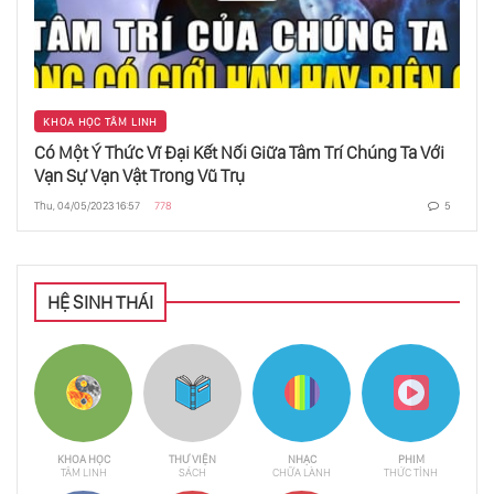
KHOA HỌC TÂM LINH
Có Một Ý Thức Vĩ Đại Kết Nối Giữa Tâm Trí Chúng Ta Với
Vạn Sự Vạn Vật Trong Vũ Trụ
Thu, 04/05/2023 16:57
778
5
HỆ SINH THÁI
KHOA HỌC
THƯ VIỆN
NHẠC
PHIM
TÂM LINH
SÁCH
CHỮA LÀNH
THỨC TỈNH