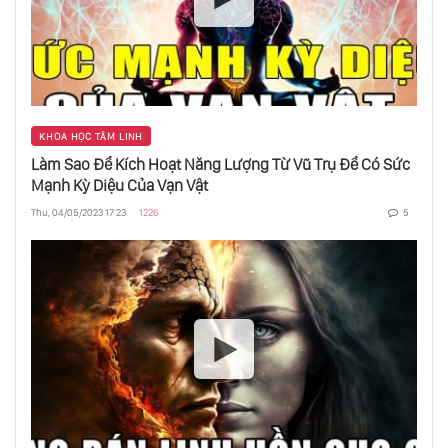
KHOA HỌC TÂM LINH
Làm Sao Để Kích Hoạt Năng Lượng Từ Vũ Trụ Để Có Sức
Mạnh Kỳ Diệu Của Vạn Vật
Thu, 04/05/2023 17:23
1226
5