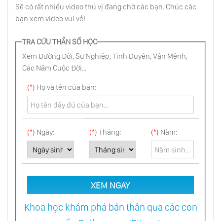
Sẽ có rất nhiều video thú vị đang chờ các bạn. Chúc các
bạn xem video vui vẻ!
Làm Cha Mẹ: Công Việc Thiêng Liêng
TRA CỨU THẦN SỐ HỌC
Xem Đường Đời, Sự Nghiệp, Tình Duyên, Vận Mệnh,
Thuận Theo Đồng Hồ Sinh Học Tự Nhiên
Của Trẻ Nhỏ
Các Năm Cuộc Đời...
(*)
Họ và tên của bạn:
Cha Mẹ Hạnh Phúc Sinh Ra Người Con
Hạnh Phúc
(*)
Ngày:
(*)
Tháng:
(*)
Năm:
Ly Dị Tồn Tại Bởi Vì Hôn Nhân Sai, Bị Ép Buộc
Hoặc Vì Thực Hiện Trong Tâm Trạng Lãng
Mạn
Lý Trí Là Tên Phản Bội
XEM NGAY
Khoa học khám phá bản thân qua các con