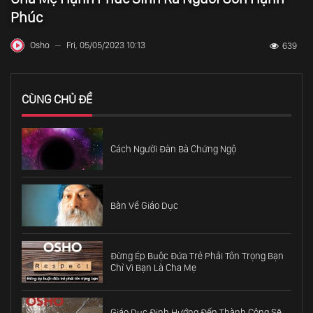
Phúc
Osho
Fri, 05/05/2023 10:13
639
—
CÙNG CHỦ ĐỀ
Cách Người Đàn Bà Chứng Ngộ
Bàn Về Giáo Dục
Đừng Ép Buộc Đứa Trẻ Phải Tôn Trọng Bạn
Chỉ Vì Bạn Là Cha Mẹ
Giáo Dục Định Hướng Đến Thành Công Sẽ