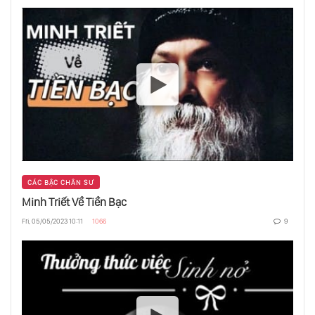
Hoá Giải Chuyện Con Yêu - Con Ghét
Phẩm Chất Đàn Bà
Phân Tâm Học Không Thể Thay Thế Cho Tôn
Giáo
CÁC BẬC CHÂN SƯ
Minh Triết Về Tiền Bạc
Fri, 05/05/2023 10:11
1066
9
Như Lai Là Gì?
Đói Nghèo Ở Ấn Độ, Vì Đâu Nên Nỗi?