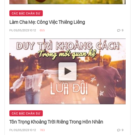
Tôn Giáo Không Tôn Giáo
CÁC BẬC CHÂN SƯ
Làm Cha Mẹ: Công Việc Thiêng Liêng
Fri, 05/05/2023 10:12
655
9
Thức Ăn Và Mạnh Khoẻ
Giá Trị Giả
Mềm Mại Và Yếu Đuối Là Thuộc Về Đỉnh Cao
Mắc Kẹt Trong An Toàn
CÁC BẬC CHÂN SƯ
Tôn Trọng Khoảng Trời Riêng Trong Hôn Nhân
Fri, 05/05/2023 10:12
783
9
Phản Chiếu Trong Gương