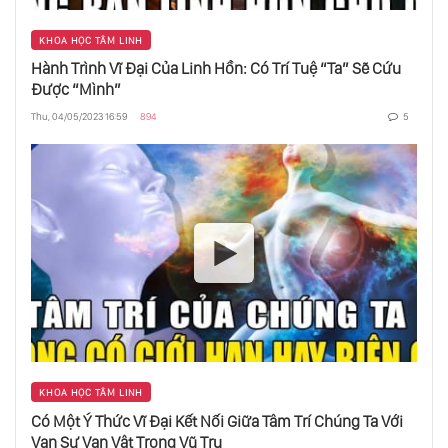
KHOA HỌC TÂM LINH
Hành Trình Vĩ Đại Của Linh Hồn: Có Trí Tuệ “Ta” Sẽ Cứu
Được “Mình”
Thu, 04/05/2023 16:59
894
5
KHOA HỌC TÂM LINH
Có Một Ý Thức Vĩ Đại Kết Nối Giữa Tâm Trí Chúng Ta Với
Vạn Sự Vạn Vật Trong Vũ Trụ