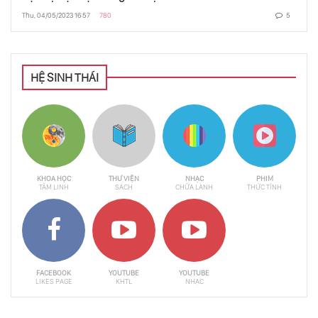
Thu, 04/05/2023 16:57
780
5
HỆ SINH THÁI
KHOA HỌC
THƯ VIỆN
NHẠC
PHIM
TÂM LINH
SÁCH
CHỮA LÀNH
THỨC TỈNH
FACEBOOK
YOUTUBE
YOUTUBE
LIKES PAGE
KHTL
NHẠC