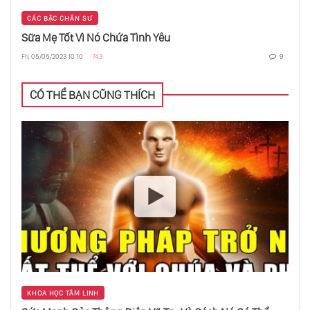
CÁC BẬC CHÂN SƯ
Sữa Mẹ Tốt Vì Nó Chứa Tình Yêu
Thiền Trong Chuyển Động
Fri, 05/05/2023 10:10
743
9
CÓ THỂ BẠN CŨNG THÍCH
Tâm Trí Không Phải Là Người Chủ Của Bạn
Chữa Chứng Nặng Bụng
Nhân Cách - Chính Là Đeo Mặt Nạ Vào Và
Diễn Kịch
Sao Phải Noi Gương?
KHOA HỌC TÂM LINH