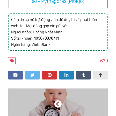
số - Pythagoras (Pitago)
Học Cách Cười Như Trẻ Thơ
Cám ơn sự hỗ trợ, động viên để duy trì và phát triển
Khả Năng Khôi Hài Bên Ngoài Tâm Trí
website. Mọi đóng góp xin gửi về:
Người nhận: Hoàng Nhật Minh
Số tài khoản:
103873878411
Thông Minh Của Thân Thể
Ngân hàng: VietinBank
639
Chính Trị Của Con Số
Đưa Bản Thân Bạn Ra Khỏi Đám Đông
Vui Sống Hiểm Nguy