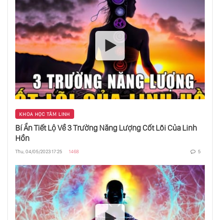
Hiền Lành Là Mạnh Nhất
Trực Giác Là Gì?
Bản Ngã Là Gì?
KHOA HỌC TÂM LINH
Bí Ẩn Tiết Lộ Về 3 Trường Năng Lượng Cốt Lõi Của Linh
Hồn
Nghệ Thuật Kính Trọng Đồng Tiền
Thu, 04/05/2023 17:25
1468
5