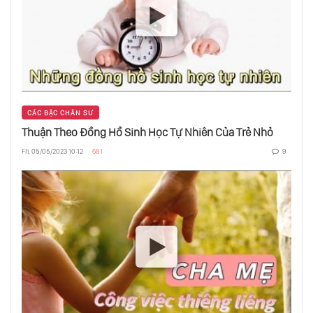
Thế Giới Thuộc Về Người Thuận Tay Phải
Bồn Tắm Là Nơi Yêu Thích Nhất Của Các Vĩ
CÁC BẬC CHÂN SƯ
Nhân
Thuận Theo Đồng Hồ Sinh Học Tự Nhiên Của Trẻ Nhỏ
Fri, 05/05/2023 10:12
681
9
Để Làm Chủ Thiên Hạ, Cần Học Theo Đạo
Của Nước
Bí Ẩn Thuật Giả Kim Ở Những Địa Điểm Linh
Thiêng Trên Thế Giới
Giải Mã Giấc Mơ Đêm