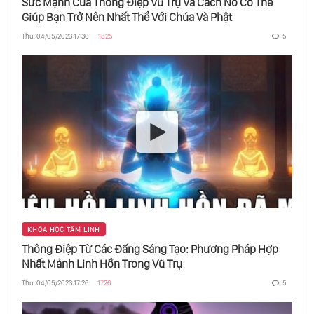
Sức Mạnh Của Thông Điệp Vũ Trụ Và Cách Nó Có Thể
Giúp Bạn Trở Nên Nhất Thể Với Chúa Và Phật
Mật Chú Là Gì?
Thu, 04/05/2023 17:30
1825
5
Thao Túng Người Khác Bằng Mắt
Học Từ Sự Lặp Lại Của Cuộc Sống
Trùng Hợp Ngẫu Nhiên Là Gì?
KHOA HỌC TÂM LINH
Tạo Kết Nối Với Cơ Thể - Chìa Khoá Cho Khoẻ
Thông Điệp Từ Các Đấng Sáng Tạo: Phương Pháp Hợp
Mạnh
Nhất Mảnh Linh Hồn Trong Vũ Trụ
Thu, 04/05/2023 17:26
1726
5
3 Điều Để Hết Khổ