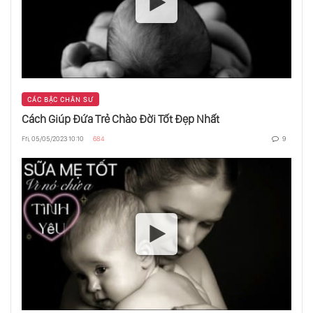
Đừng Cố Hướng Con Bạn Trở Thành “Đứa
Trẻ Chỉ Biết Vâng Lời”
Chỉ Trái Chín Mới Rụng
CÁC BẬC CHÂN SƯ
Cách Giúp Đứa Trẻ Chào Đời Tốt Đẹp Nhất
Vì Đâu Mà Hôn Nhân Đã Được Phát Minh
Fri, 05/05/2023 10:10
684
9
Ra?
Thông Minh Không Phải Là Trí Tuệ
Sợ Đàn Bà Đẹp, Nhưng Thích Trong Tình
Yêu?
Triệu Phú Cũng Nghèo Như Người Ăn Mày