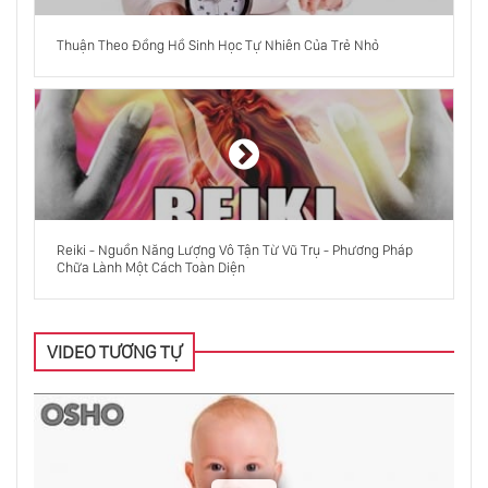
Dũng Cảm - Con Đường Của Trái Tim
Thuận Theo Đồng Hồ Sinh Học Tự Nhiên Của Trẻ Nhỏ
Mahatma Gandhi, Tay Nhà Buôn
Mê Tín
Reiki - Nguồn Năng Lượng Vô Tận Từ Vũ Trụ - Phương Pháp
Chữa Lành Một Cách Toàn Diện
Triết Học
VIDEO TƯƠNG TỰ
Osho Nói Về Nhịn Ăn
Nhìn Vào Người Khác Mà Không Phán Xét