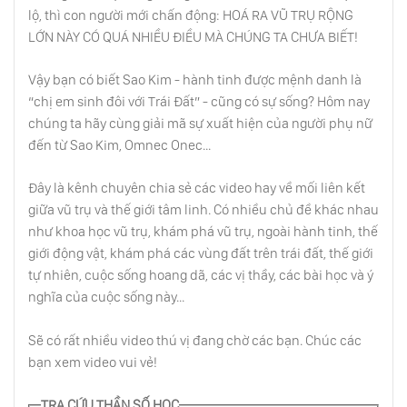
lộ, thì con người mới chấn động: HOÁ RA VŨ TRỤ RỘNG
LỚN NÀY CÓ QUÁ NHIỀU ĐIỀU MÀ CHÚNG TA CHƯA BIẾT!
Bí Mật Mà Tesla Chưa Kịp Nói - Phần 2
Vậy bạn có biết Sao Kim - hành tinh được mệnh danh là
“chị em sinh đôi với Trái Đất” - cũng có sự sống? Hôm nay
chúng ta hãy cùng giải mã sự xuất hiện của người phụ nữ
Lời Trăn Trối Kỳ Lạ Của Nữ Ceo: “Chúng Ta
đến từ Sao Kim, Omnec Onec...
Đang Sống Trong Một Ma Trận”
Đây là kênh chuyên chia sẻ các video hay về mối liên kết
Nửa Không Nhìn Thấy Được Của Mặt Trăng
giữa vũ trụ và thế giới tâm linh. Có nhiều chủ đề khác nhau
Trông Như Thế Nào?
như khoa học vũ trụ, khám phá vũ trụ, ngoài hành tinh, thế
giới động vật, khám phá các vùng đất trên trái đất, thế giới
tự nhiên, cuộc sống hoang dã, các vị thầy, các bài học và ý
Tesla Từ Lâu Đã Biết: Hệ Mặt Trời Được Chế
Tạo Ra Và Trái Đất Là Nơi Thí Nghiệm?
nghĩa của cuộc sống này...
Sẽ có rất nhiều video thú vị đang chờ các bạn. Chúc các
Địa Ngục Nằm Ở Đâu? Ai Sẽ Phải Đoạ Vào
bạn xem video vui vẻ!
Địa Ngục?
TRA CỨU THẦN SỐ HỌC