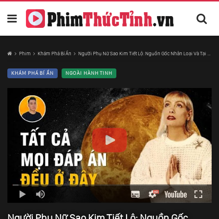
Phim
Khám Phá Bí Ẩn
Người Phụ Nữ Sao Kim Tiết Lộ: Nguồn Gốc Nhân Loại Và Tại Sao Con Người Không Thể Nhìn Thấy Ufo
KHÁM PHÁ BÍ ẨN
NGOÀI HÀNH TINH
Người Phụ Nữ Sao Kim Tiết Lộ: Nguồn Gốc