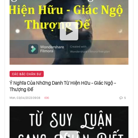
CÁC BẬC CHÂN SƯ
Ý Nghĩa Của Những Danh Từ Hiện Hữu - Giác Ngộ -
Thượng Đế
Mon, 03/04/2023 09:08
696
5