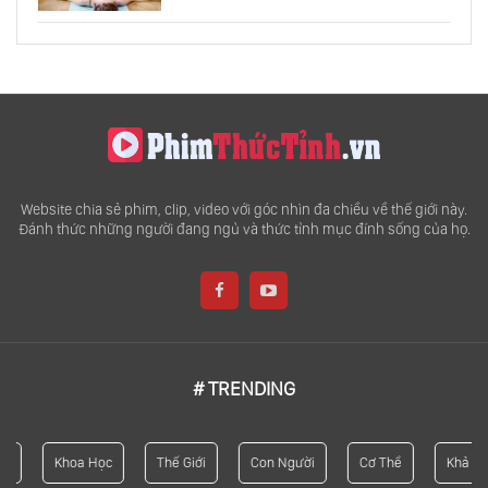
Website chia sẻ phim, clip, video với góc nhìn đa chiều về thế giới này.
Đánh thức những người đang ngủ và thức tỉnh mục đính sống của họ.
# TRENDING
Khoa Học
Thế Giới
Con Người
Cơ Thể
Khả Năng