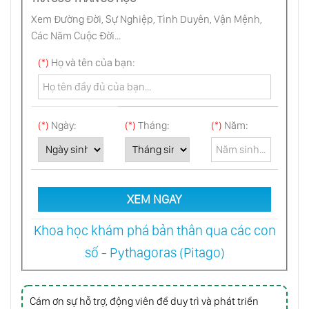
“Thế Giới Bên Kia” Có Thực Sự Tồn Tại Hay
Xem Đường Đời, Sự Nghiệp, Tình Duyên, Vận Mệnh,
Không?
Các Năm Cuộc Đời...
(*)
Họ và tên của bạn:
Nơi Sâu Nhất Của Đại Dương Đáng Sợ Như
Thế Nào?
(*)
Ngày:
(*)
Tháng:
(*)
Năm:
Nam Cực Từng Không Có Băng, Tồn Tại Một
Nền Văn Minh Bí Ẩn?
Các Bức Tranh Của Da Vinci Ẩn Chứa
Những Mật Mã Gì?
XEM NGAY
Khoa học khám phá bản thân qua các con
Người Ngoài Hành Tinh Tiết Lộ: Nguồn Gốc &
số - Pythagoras (Pitago)
Tác Dụng Thực Sự Của Kim Tự Tháp
Tiên Tri Đáng Sợ Về Ngày Tận Thế Của
Cám ơn sự hỗ trợ, động viên để duy trì và phát triển
Leonardo Da Vinci