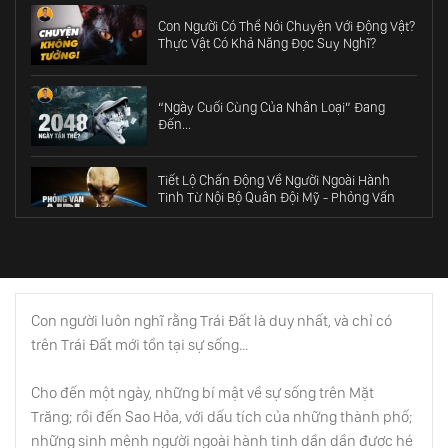
Con Người Có Thể Nói Chuyện Với Động Vật?
Thực Vật Có Khả Năng Đọc Suy Nghĩ?
“Ngày Cuối Cùng Của Nhân Loại” Đang
Đến...
Tiết Lộ Chấn Động Về Người Ngoài Hành
Tinh Từ Nội Bộ Quân Đội Mỹ - Phỏng Vấn
Airl P.1
Người Ngoài Hành Tinh Nói Về Thuyết Tiến
Hoá - Phỏng Vấn Airl P.2
Con người luôn nghĩ rằng Trái Đất là duy nhất, và chỉ có
trên Trái Đất mới tồn tại sự sống...
Người Ngoài Hành Tinh Nói Về Nhà Tù Mang
Tên “Trái Đất” - Phỏng Vấn Airl P.3
Cho đến một ngày, những bí mật về sự sống trên Mặt
Trăng; rồi đến Sao Hỏa, với dấu tích của những thành phố;
những sinh mệnh người ngoài hành tinh dần dần được hé
Bí Mật Mà Tesla Chưa Kịp Nói - Phần 1