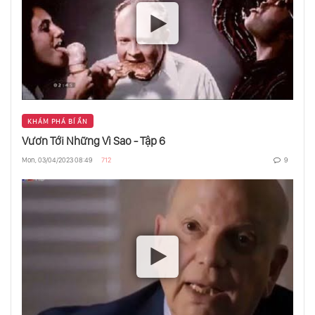
KHÁM PHÁ BÍ ẨN
Vươn Tới Những Vì Sao - Tập 6
Mon, 03/04/2023 08:49
712
9