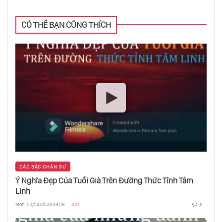
CÓ THỂ BẠN CŨNG THÍCH
CÁC BẬC CHÂN SƯ
Ý Nghĩa Đẹp Của Tuổi Già Trên Đường Thức Tỉnh Tâm
Linh
Mon, 03/04/2023 09:08
841
5