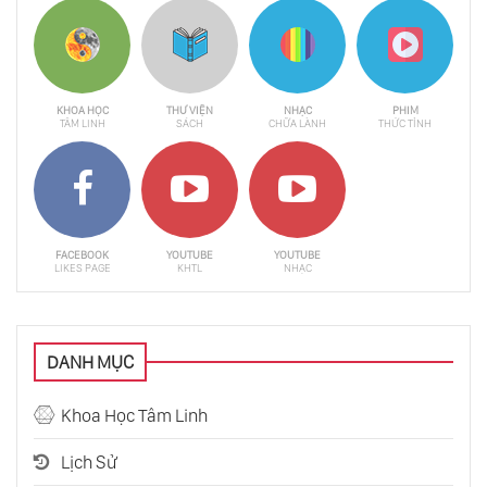
KHOA HỌC
THƯ VIỆN
NHẠC
PHIM
TÂM LINH
SÁCH
CHỮA LÀNH
THỨC TỈNH
FACEBOOK
YOUTUBE
YOUTUBE
LIKES PAGE
KHTL
NHẠC
DANH MỤC
Khoa Học Tâm Linh
Lịch Sử