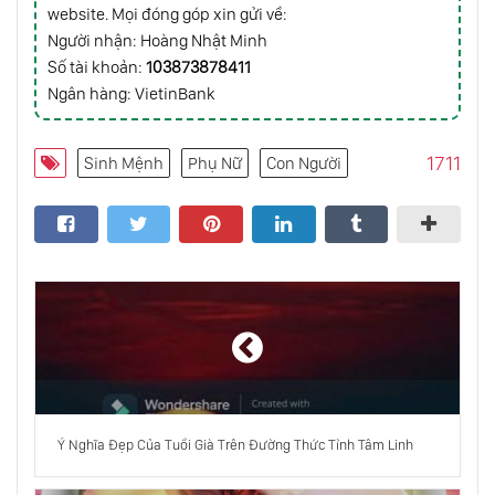
website. Mọi đóng góp xin gửi về:
Người nhận: Hoàng Nhật Minh
Cuốn Sách Tiên Tri Được Đọc Nhiều Nhất
Số tài khoản:
103873878411
Trên Thế Giới: Phải Chăng Nhân Loại Sẽ Bị
Ngân hàng: VietinBank
Tiêu Diệt?
Kết Quả Không Ngờ Tới Khi Tinh Tinh Được
1711
Sinh Mệnh
Phụ Nữ
Con Người
Nuôi Nấng Như Con Người
49 Ngày Sau Khi Chết Rốt Cuộc Sẽ Trải Qua
Điều Gì?
Ý Nghĩa Đẹp Của Tuổi Già Trên Đường Thức Tỉnh Tâm Linh