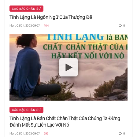
CÁC BẬC CHÂN SƯ
Tĩnh Lặng Là Ngôn Ngữ Của Thượng Đế
Mon, 03/04/2023 09:07
704
5
CÁC BẬC CHÂN SƯ
Tĩnh Lặng Là Bản Chất Chân Thật Của Chúng Ta Đừng
Đánh Mất Sự Liên Lạc Với Nó
Mon, 03/04/2023 09:07
696
5