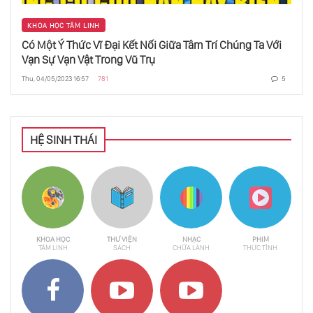
KHOA HỌC TÂM LINH
Có Một Ý Thức Vĩ Đại Kết Nối Giữa Tâm Trí Chúng Ta Với
Vạn Sự Vạn Vật Trong Vũ Trụ
Thu, 04/05/2023 16:57
781
5
HỆ SINH THÁI
KHOA HỌC
THƯ VIỆN
NHẠC
PHIM
TÂM LINH
SÁCH
CHỮA LÀNH
THỨC TỈNH