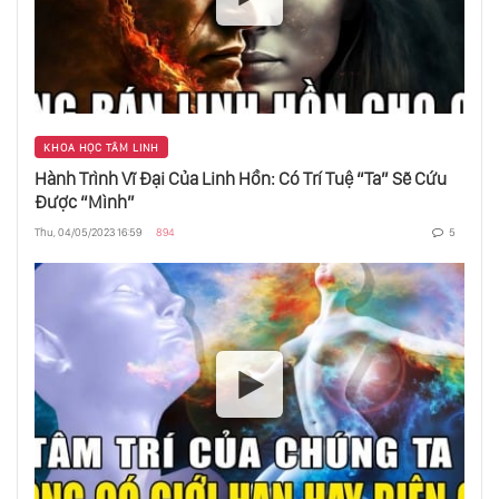
KHOA HỌC TÂM LINH
Hành Trình Vĩ Đại Của Linh Hồn: Có Trí Tuệ “Ta” Sẽ Cứu
Được “Mình”
Thu, 04/05/2023 16:59
894
5