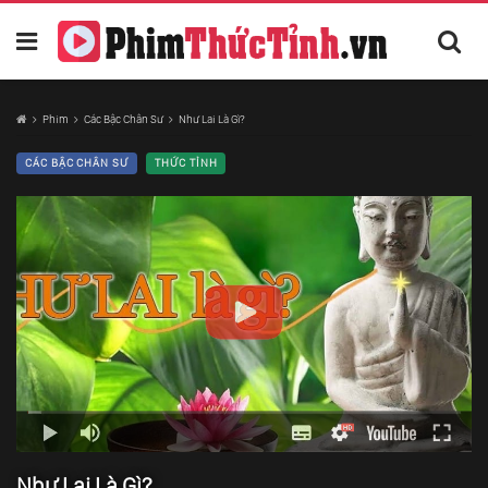
Phim
Các Bậc Chân Sư
Như Lai Là Gì?
CÁC BẬC CHÂN SƯ
THỨC TỈNH
Như Lai Là Gì?