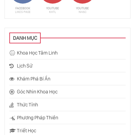
FACEBOOK
YOUTUBE
YOUTUBE
LIKES PAGE
KHTL
NHẠC
DANH MỤC
Khoa Học Tâm Linh
Lịch Sử
Khám Phá Bí Ẩn
Góc Nhìn Khoa Học
Thức Tỉnh
Phương Pháp Thiền
Triết Học