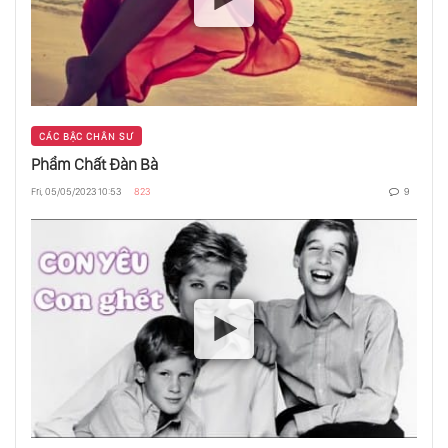
Tôn Giáo Không Tôn Giáo
Thức Ăn Và Mạnh Khoẻ
CÁC BẬC CHÂN SƯ
Phẩm Chất Đàn Bà
Giá Trị Giả
Fri, 05/05/2023 10:53
823
9
Mềm Mại Và Yếu Đuối Là Thuộc Về Đỉnh Cao
Mắc Kẹt Trong An Toàn
Phản Chiếu Trong Gương