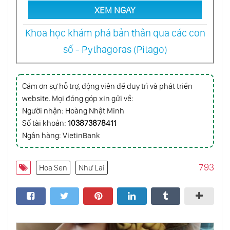
XEM NGAY
Khả Năng Khôi Hài Bên Ngoài Tâm Trí
Khoa học khám phá bản thân qua các con
số - Pythagoras (Pitago)
Thông Minh Của Thân Thể
Cám ơn sự hỗ trợ, động viên để duy trì và phát triển
website. Mọi đóng góp xin gửi về:
Người nhận: Hoàng Nhật Minh
Chính Trị Của Con Số
Số tài khoản:
103873878411
Ngân hàng: VietinBank
Đưa Bản Thân Bạn Ra Khỏi Đám Đông
793
Hoa Sen
Như Lai
Vui Sống Hiểm Nguy