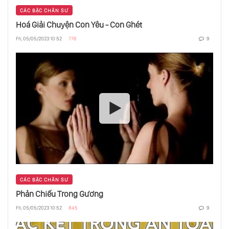
CÁC BẬC CHÂN SƯ
Hoá Giải Chuyện Con Yêu - Con Ghét
Hoá Giải Chuyện Con Yêu - Con Ghét
Fri, 05/05/2023 10:52
776
9
Phẩm Chất Đàn Bà
Phân Tâm Học Không Thể Thay Thế Cho Tôn
Giáo
Như Lai Là Gì?
CÁC BẬC CHÂN SƯ
Đói Nghèo Ở Ấn Độ, Vì Đâu Nên Nỗi?
Phản Chiếu Trong Gương
Fri, 05/05/2023 10:52
845
9
Đừng Cố Hướng Con Bạn Trở Thành “Đứa