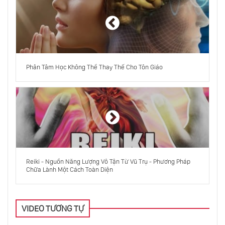
Dũng Cảm - Con Đường Của Trái Tim
Mahatma Gandhi, Tay Nhà Buôn
Phân Tâm Học Không Thể Thay Thế Cho Tôn Giáo
Mê Tín
Triết Học
Reiki - Nguồn Năng Lượng Vô Tận Từ Vũ Trụ - Phương Pháp
Osho Nói Về Nhịn Ăn
Chữa Lành Một Cách Toàn Diện
VIDEO TƯƠNG TỰ
Nhìn Vào Người Khác Mà Không Phán Xét