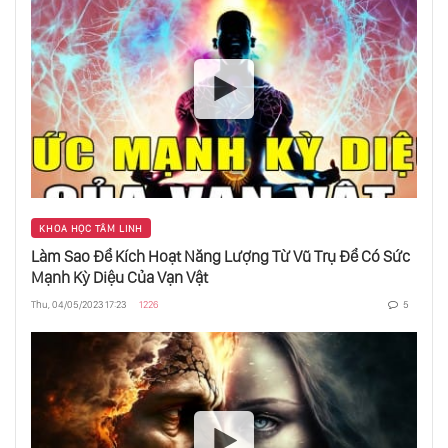
KHOA HỌC TÂM LINH
Làm Sao Để Kích Hoạt Năng Lượng Từ Vũ Trụ Để Có Sức
Mạnh Kỳ Diệu Của Vạn Vật
Thu, 04/05/2023 17:23
1226
5