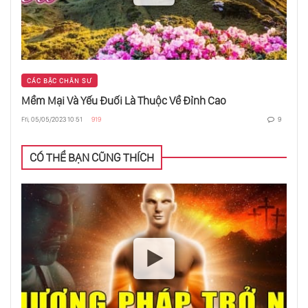
Thiền Trong Chuyển Động
CÁC BẬC CHÂN SƯ
Tâm Trí Không Phải Là Người Chủ Của Bạn
Mềm Mại Và Yếu Đuối Là Thuộc Về Đỉnh Cao
Fri, 05/05/2023 10:51
919
9
Chữa Chứng Nặng Bụng
CÓ THỂ BẠN CŨNG THÍCH
Nhân Cách - Chính Là Đeo Mặt Nạ Vào Và
Diễn Kịch
Sao Phải Noi Gương?
Mật Chú Là Gì?