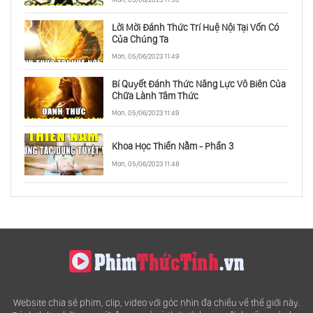
Lời Mời Đánh Thức Trí Huệ Nội Tại Vốn Có
Của Chúng Ta
Mon, 05/06/2023 11:49
Bí Quyết Đánh Thức Năng Lực Vô Biên Của
Chữa Lành Tâm Thức
Mon, 05/06/2023 11:49
Khoa Học Thiền Nằm - Phần 3
Mon, 05/06/2023 11:48
Website chia sẻ phim, clip, video với góc nhìn đa chiều về thế giới này.