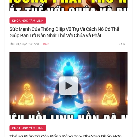
KHOA HỌC TÂM LINH
Thao Túng Người Khác Bằng Mắt
Sức Mạnh Của Thông Điệp Vũ Trụ Và Cách Nó Có Thể
Giúp Bạn Trở Nên Nhất Thể Với Chúa Và Phật
Thu, 04/05/2023 17:30
1825
5
Học Từ Sự Lặp Lại Của Cuộc Sống
Trùng Hợp Ngẫu Nhiên Là Gì?
Tạo Kết Nối Với Cơ Thể - Chìa Khoá Cho Khoẻ
Mạnh
3 Điều Để Hết Khổ
KHOA HỌC TÂM LINH
Thông Điệp Từ Các Đấng Sáng Tạo: Phương Pháp Hợp