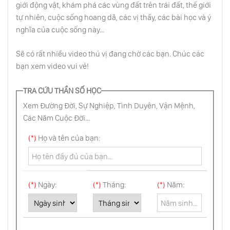
giới động vật, khám phá các vùng đất trên trái đất, thế giới
Làm Cha Mẹ: Công Việc Thiêng Liêng
tự nhiên, cuộc sống hoang dã, các vị thầy, các bài học và ý
nghĩa của cuộc sống này...
Thuận Theo Đồng Hồ Sinh Học Tự Nhiên
Sẽ có rất nhiều video thú vị đang chờ các bạn. Chúc các
Của Trẻ Nhỏ
bạn xem video vui vẻ!
Cha Mẹ Hạnh Phúc Sinh Ra Người Con
TRA CỨU THẦN SỐ HỌC
Hạnh Phúc
Xem Đường Đời, Sự Nghiệp, Tình Duyên, Vận Mệnh,
Các Năm Cuộc Đời...
Ly Dị Tồn Tại Bởi Vì Hôn Nhân Sai, Bị Ép Buộc
Hoặc Vì Thực Hiện Trong Tâm Trạng Lãng
(*)
Họ và tên của bạn:
Mạn
Lý Trí Là Tên Phản Bội
(*)
Ngày:
(*)
Tháng:
(*)
Năm:
Học Cách Cười Như Trẻ Thơ