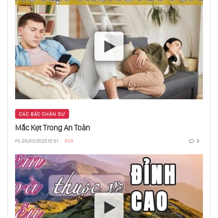
Trẻ Chỉ Biết Vâng Lời”
Chỉ Trái Chín Mới Rụng
Vì Đâu Mà Hôn Nhân Đã Được Phát Minh
Ra?
CÁC BẬC CHÂN SƯ
Thông Minh Không Phải Là Trí Tuệ
Mắc Kẹt Trong An Toàn
Fri, 05/05/2023 10:51
859
9
Sợ Đàn Bà Đẹp, Nhưng Thích Trong Tình
Yêu?
Triệu Phú Cũng Nghèo Như Người Ăn Mày