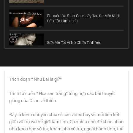
Chuyển Dạ Sinh Con: Hãy Tạo Ra Một Khởi
Đầu Tốt Lành Hơn
Sữa Mẹ Tốt Vì Nó Chứa Tình Yêu
Cách Giúp Đứa Trẻ Chào Đời Tốt Đẹp Nhất
Trích đoạn “ Như Lai là gì?”
Minh Triết Về Tiền Bạc
Trích từ cuốn “ Hoa sen trắng” tổng hợp các bài thuyết
giảng của Osho về thiền
Tôn Trọng Khoảng Trời Riêng Trong Hôn
Đây là kênh chuyên chia sẻ các video hay về mối liên kết
Nhân
giữa vũ trụ và thế giới tâm linh. Có nhiều chủ đề khác nhau
như khoa học vũ trụ, khám phá vũ trụ, ngoài hành tinh, thế