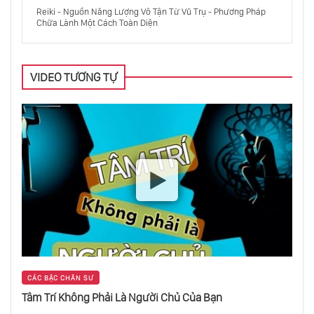
Reiki - Nguồn Năng Lượng Vô Tận Từ Vũ Trụ - Phương Pháp
Chữa Lành Một Cách Toàn Diện
Thế Giới Thuộc Về Người Thuận Tay Phải
VIDEO TƯƠNG TỰ
Bồn Tắm Là Nơi Yêu Thích Nhất Của Các Vĩ
Nhân
Để Làm Chủ Thiên Hạ, Cần Học Theo Đạo
Của Nước
Bí Ẩn Thuật Giả Kim Ở Những Địa Điểm Linh
Thiêng Trên Thế Giới
Giải Mã Giấc Mơ Đêm
CÁC BẬC CHÂN SƯ
Tâm Trí Không Phải Là Người Chủ Của Bạn