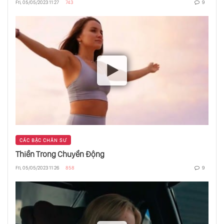
Fri, 05/05/2023 11:27
743
9
Tôn Giáo Không Tôn Giáo
Thức Ăn Và Mạnh Khoẻ
Giá Trị Giả
Mềm Mại Và Yếu Đuối Là Thuộc Về Đỉnh Cao
CÁC BẬC CHÂN SƯ
Thiền Trong Chuyển Động
Mắc Kẹt Trong An Toàn
Fri, 05/05/2023 11:26
858
9
Phản Chiếu Trong Gương