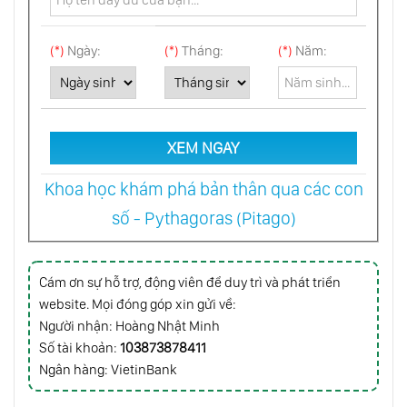
(*)
Ngày:
(*)
Tháng:
(*)
Năm:
Khả Năng Khôi Hài Bên Ngoài Tâm Trí
Thông Minh Của Thân Thể
XEM NGAY
Khoa học khám phá bản thân qua các con
Chính Trị Của Con Số
số - Pythagoras (Pitago)
Đưa Bản Thân Bạn Ra Khỏi Đám Đông
Cám ơn sự hỗ trợ, động viên để duy trì và phát triển
website. Mọi đóng góp xin gửi về:
Người nhận: Hoàng Nhật Minh
Vui Sống Hiểm Nguy
Số tài khoản:
103873878411
Ngân hàng: VietinBank