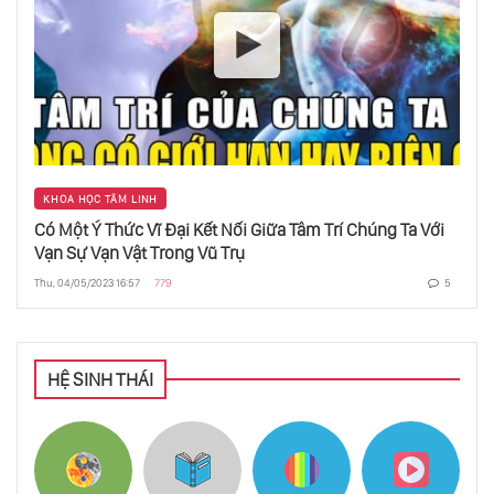
KHOA HỌC TÂM LINH
Có Một Ý Thức Vĩ Đại Kết Nối Giữa Tâm Trí Chúng Ta Với
Vạn Sự Vạn Vật Trong Vũ Trụ
Thu, 04/05/2023 16:57
779
5
HỆ SINH THÁI