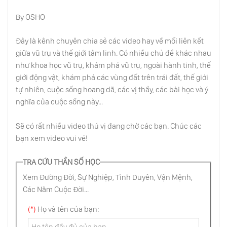
Làm Cha Mẹ: Công Việc Thiêng Liêng
By OSHO
Đây là kênh chuyên chia sẻ các video hay về mối liên kết
Thuận Theo Đồng Hồ Sinh Học Tự Nhiên
giữa vũ trụ và thế giới tâm linh. Có nhiều chủ đề khác nhau
Của Trẻ Nhỏ
như khoa học vũ trụ, khám phá vũ trụ, ngoài hành tinh, thế
giới động vật, khám phá các vùng đất trên trái đất, thế giới
Cha Mẹ Hạnh Phúc Sinh Ra Người Con
tự nhiên, cuộc sống hoang dã, các vị thầy, các bài học và ý
Hạnh Phúc
nghĩa của cuộc sống này...
Ly Dị Tồn Tại Bởi Vì Hôn Nhân Sai, Bị Ép Buộc
Sẽ có rất nhiều video thú vị đang chờ các bạn. Chúc các
Hoặc Vì Thực Hiện Trong Tâm Trạng Lãng
bạn xem video vui vẻ!
Mạn
TRA CỨU THẦN SỐ HỌC
Lý Trí Là Tên Phản Bội
Xem Đường Đời, Sự Nghiệp, Tình Duyên, Vận Mệnh,
Các Năm Cuộc Đời...
(*)
Họ và tên của bạn:
Học Cách Cười Như Trẻ Thơ