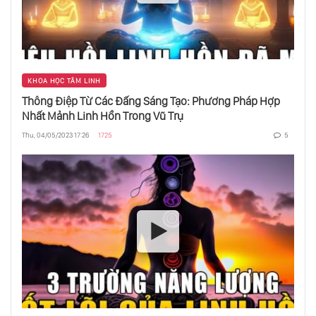
Hiền Lành Là Mạnh Nhất
KHOA HỌC TÂM LINH
Trực Giác Là Gì?
Thông Điệp Từ Các Đấng Sáng Tạo: Phương Pháp Hợp
Nhất Mảnh Linh Hồn Trong Vũ Trụ
Thu, 04/05/2023 17:26
1725
5
Bản Ngã Là Gì?
Nghệ Thuật Kính Trọng Đồng Tiền