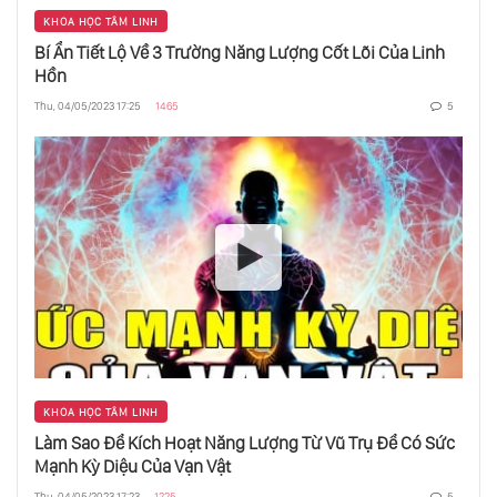
KHOA HỌC TÂM LINH
Bí Ẩn Tiết Lộ Về 3 Trường Năng Lượng Cốt Lõi Của Linh
Hồn
Thu, 04/05/2023 17:25
1465
5
KHOA HỌC TÂM LINH
Làm Sao Để Kích Hoạt Năng Lượng Từ Vũ Trụ Để Có Sức
Mạnh Kỳ Diệu Của Vạn Vật
Thu, 04/05/2023 17:23
1225
5