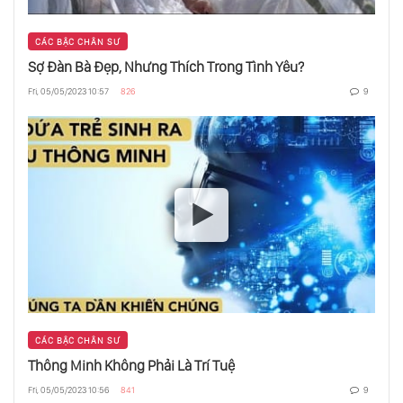
Trẻ Chỉ Biết Vâng Lời”
CÁC BẬC CHÂN SƯ
Sợ Đàn Bà Đẹp, Nhưng Thích Trong Tình Yêu?
Chỉ Trái Chín Mới Rụng
Fri, 05/05/2023 10:57
826
9
Vì Đâu Mà Hôn Nhân Đã Được Phát Minh
Ra?
Thông Minh Không Phải Là Trí Tuệ
Sợ Đàn Bà Đẹp, Nhưng Thích Trong Tình
Yêu?
CÁC BẬC CHÂN SƯ
Thông Minh Không Phải Là Trí Tuệ
Triệu Phú Cũng Nghèo Như Người Ăn Mày
Fri, 05/05/2023 10:56
841
9