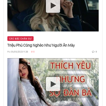
Hoá Giải Chuyện Con Yêu - Con Ghét
Phẩm Chất Đàn Bà
CÁC BẬC CHÂN SƯ
Triệu Phú Cũng Nghèo Như Người Ăn Mày
Phân Tâm Học Không Thể Thay Thế Cho Tôn
Giáo
Fri, 05/05/2023 11:26
810
9
Như Lai Là Gì?
Đói Nghèo Ở Ấn Độ, Vì Đâu Nên Nỗi?
Đừng Cố Hướng Con Bạn Trở Thành “Đứa