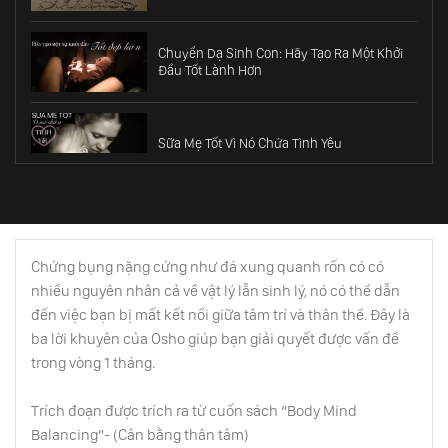
Chuyển Dạ Sinh Con: Hãy Tạo Ra Một Khởi
Đầu Tốt Lành Hơn
Sữa Mẹ Tốt Vì Nó Chứa Tình Yêu
Cách Giúp Đứa Trẻ Chào Đời Tốt Đẹp Nhất
Chứng bụng nặng cứng như đá xung quanh rốn có có
nhiều nguyên nhân cả về vật lý lẫn sinh lý, nó có thể dẫn
Minh Triết Về Tiền Bạc
đến việc bạn bị mất kết nối giữa tâm trí và thân thể. Đây là
ba lời khuyên của Osho giúp bạn giải quyết được vấn đề
trong vòng 1 tháng.
Tôn Trọng Khoảng Trời Riêng Trong Hôn
Nhân
Trích đoạn được trích ra từ cuốn sách “Body Mind
Balancing”- (Cân bằng thân tâm)