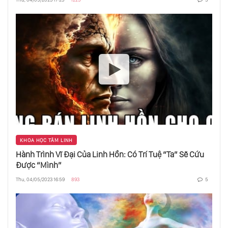
KHOA HỌC TÂM LINH
Hành Trình Vĩ Đại Của Linh Hồn: Có Trí Tuệ “Ta” Sẽ Cứu
Được “Mình”
Thu, 04/05/2023 16:59
893
5