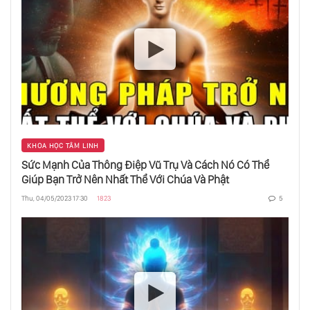
Thao Túng Người Khác Bằng Mắt
Học Từ Sự Lặp Lại Của Cuộc Sống
KHOA HỌC TÂM LINH
Sức Mạnh Của Thông Điệp Vũ Trụ Và Cách Nó Có Thể
Trùng Hợp Ngẫu Nhiên Là Gì?
Giúp Bạn Trở Nên Nhất Thể Với Chúa Và Phật
Thu, 04/05/2023 17:30
1823
5
Tạo Kết Nối Với Cơ Thể - Chìa Khoá Cho Khoẻ
Mạnh
3 Điều Để Hết Khổ