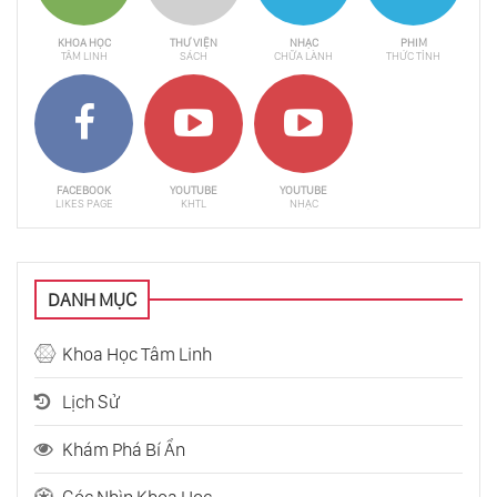
KHOA HỌC
THƯ VIỆN
NHẠC
PHIM
TÂM LINH
SÁCH
CHỮA LÀNH
THỨC TỈNH
FACEBOOK
YOUTUBE
YOUTUBE
LIKES PAGE
KHTL
NHẠC
DANH MỤC
Khoa Học Tâm Linh
Lịch Sử
Khám Phá Bí Ẩn
Góc Nhìn Khoa Học