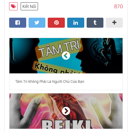
Dũng Cảm - Con Đường Của Trái Tim
870
Kết Nối
Mahatma Gandhi, Tay Nhà Buôn
Mê Tín
Triết Học
Tâm Trí Không Phải Là Người Chủ Của Bạn
Osho Nói Về Nhịn Ăn
Nhìn Vào Người Khác Mà Không Phán Xét