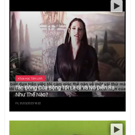
Khoa Học Tâm Linh
Tác Động Của Bóng Tối Là Gì Và Nó Diễn Ra
Như Thế Nào?
Fri, 31/03/2023 16:32