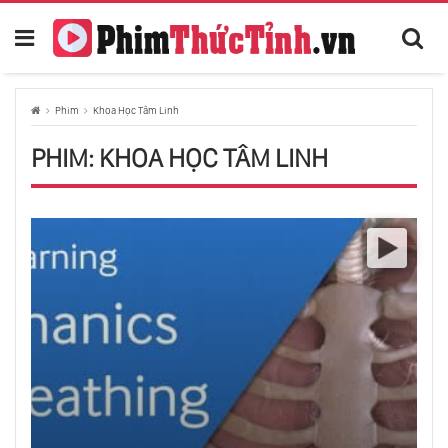
Phim
Khoa Học Tâm Linh
PHIM: KHOA HỌC TÂM LINH