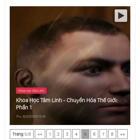
Khoa Học Tâm Linh
Khoa Học Tâm Linh - Chuyển Hóa Thế Giới:
Phần 1
Thu, 30/03/2023 15:34
Trang
5/8
««
1
2
3
4
5
6
7
8
»»