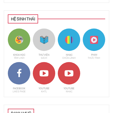
HỆ SINH THÁI
KHOA HỌC
THƯ VIỆN
NHẠC
PHIM
TÂM LINH
SÁCH
CHỮA LÀNH
THỨC TỈNH
FACEBOOK
YOUTUBE
YOUTUBE
LIKES PAGE
KHTL
NHẠC