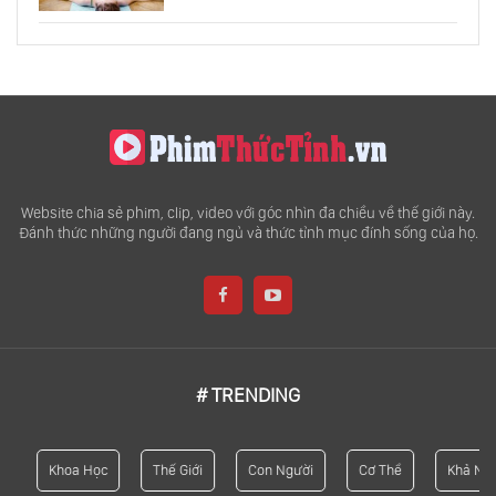
Website chia sẻ phim, clip, video với góc nhìn đa chiều về thế giới này.
Đánh thức những người đang ngủ và thức tỉnh mục đính sống của họ.
# TRENDING
Khoa Học
Thế Giới
Con Người
Cơ Thể
Khả Năng