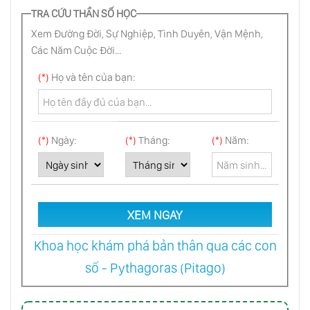
Chiến Tranh Napoleon: Nhím Và Cáo
TRA CỨU THẦN SỐ HỌC
Xem Đường Đời, Sự Nghiệp, Tình Duyên, Vận Mệnh,
Các Năm Cuộc Đời...
Cái Nhìn Sơ Bộ Về Tam Quốc Triều Tiên
(*)
Họ và tên của bạn:
Đại Tướng Võ Nguyên Giáp: Tầm Vóc Quân
Sự Thiên Tài
(*)
Ngày:
(*)
Tháng:
(*)
Năm:
Hưng Đạo Đại Vương: Bất Diệt Với Non Sông
XEM NGAY
Đinh Bộ Lĩnh - Vạn Thắng Vương
Khoa học khám phá bản thân qua các con
số - Pythagoras (Pitago)
Đại Tướng Lê Trọng Tấn - Tướng Đánh Trận
Giỏi Nhất