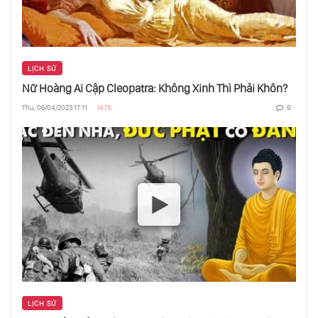
Chiến Tranh Mậu Thìn - Chấm Dứt Mạc Phủ
Tokugawa
LỊCH SỬ
Giải Nobel Duy Nhất Của Việt Nam Bị Từ
Nữ Hoàng Ai Cập Cleopatra: Không Xinh Thì Phải Khôn?
Chối
Thu, 06/04/2023 17:11
1475
9
Đệ Nhất Thế Chiến: Khởi Nguồn Của Mọi
Cuộc Chiến
Các Vị Hoàng Đế Của Trung Hoa Quản Trị Xã
Hội Thế Nào?
Đằng Sau Bức Ảnh Hành Quyết Tại Sài Gòn
1968
LỊCH SỬ
Đằng Sau Bức Ảnh Em Bé Naplam Tại Việt