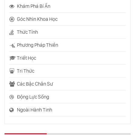
Vì Sao Võ Tắc Thiên Là Nữ Hoàng Tàn Bạo
Khám Phá Bí Ẩn
Nhất Trung Quốc?
Góc Nhìn Khoa Học
Quan Điểm Về Chiến Tranh Của Phật Giáo
Là Gì? (Việt Nam & Nhật Bản)
Thức Tỉnh
Phương Pháp Thiền
Nữ Hoàng Ai Cập Cleopatra: Không Xinh Thì
Phải Khôn?
Triết Học
Tri Thức
Đại Dịch Hạch: Nỗi Ám Ảnh Của Lịch Sử
Toàn Nhân Loại
Các Bậc Chân Sư
Động Lực Sống
Ngoài Hành Tinh