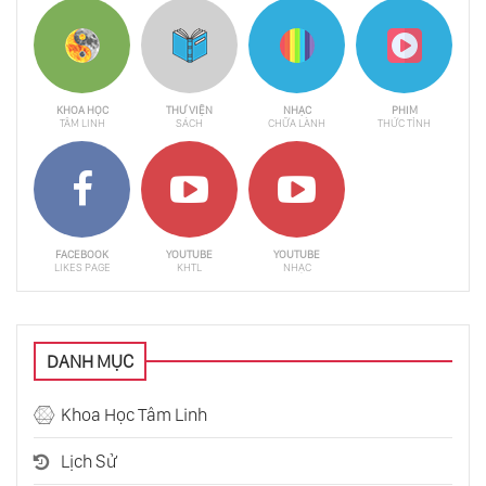
10 Sự Thật Về Hà Nội Mà Có Thể Bạn Chưa
Biết
KHOA HỌC
THƯ VIỆN
NHẠC
PHIM
TÂM LINH
SÁCH
CHỮA LÀNH
THỨC TỈNH
Nạn Đói Bengal 1943 - Thảm Kịch Gây Ra Bởi
Bàn Tay Con Người
Cuộc Đời Kì Lạ Của Leonardo Da Vinci
FACEBOOK
YOUTUBE
YOUTUBE
LIKES PAGE
KHTL
NHẠC
Tam Quốc Diễn Nghĩa: Thành Công Đến Từ
Đâu?
DANH MỤC
Yakuza - Thế Giới Ngầm Đáng Sợ Của Nhật
Khoa Học Tâm Linh
Bản
Lịch Sử