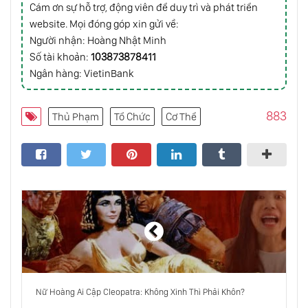
Cám ơn sự hỗ trợ, động viên để duy trì và phát triển
Hoàng Đế Quang Trung: Một Huyền Thoại
website. Mọi đóng góp xin gửi về:
Bách Chiến Bách Thắng
Người nhận: Hoàng Nhật Minh
Số tài khoản:
103873878411
Ngân hàng: VietinBank
Israel, Palestine Và Jerusalem
883
Thủ Phạm
Tổ Chức
Cơ Thể
Chiến Tranh Nhật Bản - Mông Cố (1274 -
1281)
Cuộc Chiến Tranh Đã Định Hình Lại Một Thế
Hệ Người Mỹ
Tạ Quang Bửu: Một Đời Cống Hiến
Nữ Hoàng Ai Cập Cleopatra: Không Xinh Thì Phải Khôn?
Lê Lợi Từng Là Quan Nhà Minh?