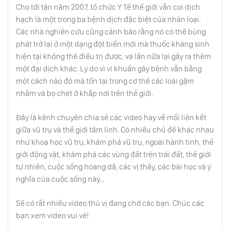
Cho tới tận năm 2007, tổ chức Y Tế thế giới vẫn coi dịch
hạch là một trong ba bệnh dịch đặc biệt của nhân loại.
Hồ Quý Ly - Người Đặt Tên Việt Nam Là Đại
Ngu Và Ban Hành Tiền Giấy
Các nhà nghiên cứu cũng cảnh báo rằng nó có thể bùng
phát trở lại ở một dạng đột biến mới mà thuốc kháng sinh
hiện tại không thể điều trị được, và lần nữa lại gây ra thêm
Tại Sao Địa Lý Nước Nga Tệ?
một đại dịch khác. Lý do vì vi khuẩn gây bệnh vẫn bằng
một cách nào đó mà tồn tại trong cơ thể các loài gặm
nhấm và bọ chét ở khắp nơi trên thế giới.
Tại Sao Địa Lí Nước Pháp Lại (Gần Như)
Hoàn Hảo?
Đây là kênh chuyên chia sẻ các video hay về mối liên kết
giữa vũ trụ và thế giới tâm linh. Có nhiều chủ đề khác nhau
như khoa học vũ trụ, khám phá vũ trụ, ngoài hành tinh, thế
Vì Sao Bạn Cần Phải Biết Về Đại Tướng Lê
Trọng Tấn?
giới động vật, khám phá các vùng đất trên trái đất, thế giới
tự nhiên, cuộc sống hoang dã, các vị thầy, các bài học và ý
nghĩa của cuộc sống này...
Số Phận Viên Tướng ‘’Lươn Lẹo’’ Nhất Trung
Hoa
Sẽ có rất nhiều video thú vị đang chờ các bạn. Chúc các
bạn xem video vui vẻ!