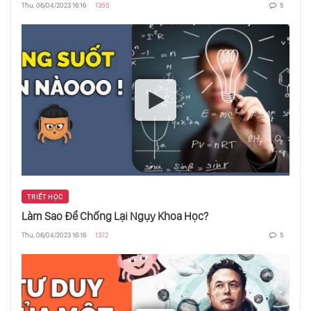
Thu, 06/04/2023 16:16
1355
5
3 Bài Học Quý Giá Từ Tướng Giáp & Thắng
Lợi Điện Biên Phủ
10 Trận Chiến Quan Trọng Nhất Lịch Sử Loài
Người - Phần 1
Nguyễn Ái Quốc Và Hành Trình Đi Tìm
Đường Cứu Nước
TRIẾT HỌC
10 Trận Chiến Làm Thay Đổi Lịch Sử Nhân
Làm Sao Để Chống Lại Ngụy Khoa Học?
Loại - Phần 2
Thu, 06/04/2023 16:16
1372
5
Hoả Giáo: Nguồn Gốc Và Sức Mạnh