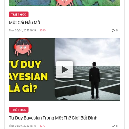
Miyamoto Musashi - Kẻ Độc Hành Vĩ Đại
TRIẾT HỌC
Nhất Nhật Bản!
Một Cái Đầu Mở
Thu, 06/04/2023 16:15
1250
5
Nỗi Oan Của Cao Biền P1: Công Lao Của Cao
Biền Đối Với An Nam
Mạc Đĩnh Chi Đã Cà Khịa Nhà Nguyên Thế
Nào?
Thực Hư Về Vũ Khí Du Hành Thời Gian Của
Người Đức
12 Phụ Nữ Thay Đổi Lịch Sử Việt Nam
TRIẾT HỌC
Tư Duy Bayesian Trong Một Thế Giới Bất Định
Thu, 06/04/2023 16:15
1272
5