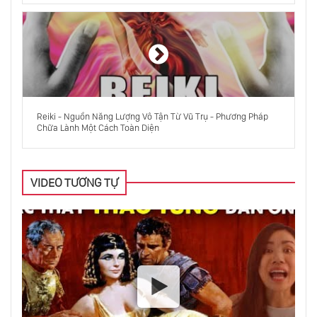
Nguyễn Trãi Ở Đâu Trong Bình Ngô Đại
Chiến?
Wounded Knee: Vết Nhơ Trong Lịch Sử
Reiki - Nguồn Năng Lượng Vô Tận Từ Vũ Trụ - Phương Pháp
Nước Mỹ
Chữa Lành Một Cách Toàn Diện
Giáo Sư Tôn Thất Tùng - Thầy Thuốc Của
Nhân Dân
VIDEO TƯƠNG TỰ
Phân Tích Về Chiến Tranh Nguyên Mông -
Đại Việt Lần 1
Chiến Tranh Genpei Và Sự Thành Lập Mạc
Phủ Kamakura