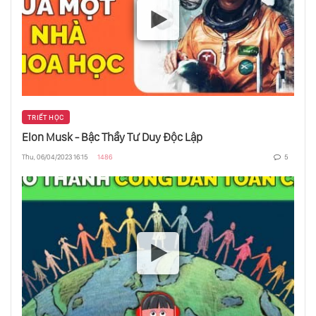
Lịch Sử Xung Đột Israel - Palestine
Thiết Phủ Đồ - Đội Thiết Kỵ Thiện Chiến
Nhất
TRIẾT HỌC
Shinzo Abe - Chính Trị Gia Độc Nhất Vô Nhị
Elon Musk - Bậc Thầy Tư Duy Độc Lập
Thu, 06/04/2023 16:15
1486
5
Nguồn Gốc Bí Mật Chiếc Iphone
Winston Churchill - Thủ Tướng Vĩ Đại Nhất
Lịch Sử Anh Quốc
Người Xưa Chống Dịch Như Thế Nào?