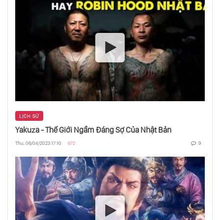
Năm 1983, Cả Nước Hàn Đều Khóc
Về Chuyện Nguyễn Ánh Trả Thù Nhà Tây
Sơn
Những Hầm Tránh Bom Của Nước Mỹ Trong
Thời Kì Chiến Tranh Lạnh
LỊCH SỬ
Yakuza - Thế Giới Ngầm Đáng Sợ Của Nhật Bản
Thực Dân Pháp Từng Nghĩ Gì Về Dân Việt
Nam?
Thu, 06/04/2023 17:10
672
9
Bật Mí Về Dự Án Bình Ngô Đại Chiến
Chiến Tranh Biên Giới Việt - Trung 1979:
Những Điều Ít Ai Biết