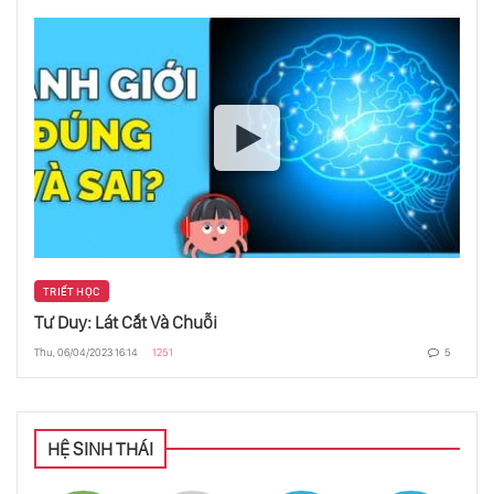
Phần 1: Triết Học Được Hình Thành Như Thế
Nào?
Phần 2: Triết Học Được Hình Thành Như Thế
Nào?
Phần 3: Triết Học Được Hình Thành Như Thế
Nào?
Jeanne D’Arc - Thánh Nữ Trên Giàn Thiêu
TRIẾT HỌC
Tư Duy: Lát Cắt Và Chuỗi
Thu, 06/04/2023 16:14
1251
5
Giang Trạch Dân: Hành Trình Quyền Lực
Của Cựu Chủ Tịch Trung Quốc
HỆ SINH THÁI
Lịch Sử Nền Chính Trị Hồng Kông