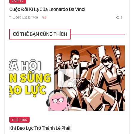
LỊCH SỬ
Vì Sao Athens Và Sparta Không Thể Thống
Cuộc Đời Kì Lạ Của Leonardo Da Vinci
Nhất Hy Lạp?
Thu, 06/04/2023 17:09
786
9
Người Nhật Lấy Đi Các Vùng Viễn Đông Của
CÓ THỂ BẠN CŨNG THÍCH
Nga
The Reconquista - Cuộc Diệt Chủng Kinh
Hoàng Nhất
Zimbabwe Và Hành Trình Tới Sự Sụp Đổ
Bạn Có Đang Hiểu Sai Về Tầng Lớp Quý Tộc?
TRIẾT HỌC
Truyền Thông Đã “Giải Phóng” Miền Nam
Khi Bạo Lực Trở Thành Lẽ Phải!
Như Thế Nào?