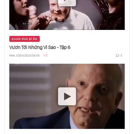
KHÁM PHÁ BÍ ẨN
Vươn Tới Những Vì Sao - Tập 6
Mon, 03/04/2023 08:49
713
5