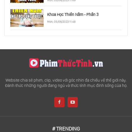
Mon, 05/06/2023 11:49
Khoa Học Thiền Nằm - Phần 3
Mon, 05/06/2023 11:48
Website chia sẻ phim, clip, video với góc nhìn đa chiều về thế giới này.
Đánh thức những người đang ngủ và thức tỉnh mục đính sống của họ.
# TRENDING