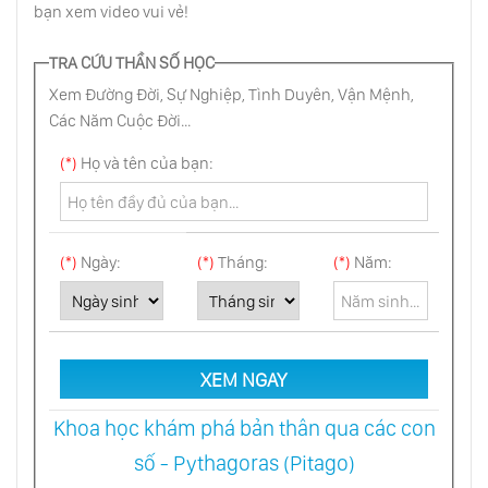
bạn xem video vui vẻ!
Cốt Lõi Của Bản Ngã
TRA CỨU THẦN SỐ HỌC
Xem Đường Đời, Sự Nghiệp, Tình Duyên, Vận Mệnh,
Đâu Là Chìa Khóa Để Ta Đi Sâu Vào Chính
Mình
Các Năm Cuộc Đời...
(*)
Họ và tên của bạn:
Eckhart Tolle Kể Lại Kinh Nghiệm Tỉnh Thức
Của Chính Mình
(*)
Ngày:
(*)
Tháng:
(*)
Năm:
Eckhart Tolle Nói Về Ý Nghĩa Của Tỉnh Thức
Trong Sách Thức Tỉnh Mục Đích Sống
Thực Hành Cảm Nhận Sức Mạnh Của Hiện
XEM NGAY
Tại. Hít Thở Bụng Có Ý Thức Chánh Niệm
Khoa học khám phá bản thân qua các con
Khám Phá Bản Chất Chân Thật Thần Thánh
số - Pythagoras (Pitago)
Của Chính Mình