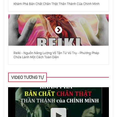
Sự Nở Hoa Của Chiều Tâm Thức Mới Và Sự
Khám Phá Bản Chất Chân Thật Thần Thánh Của Chính Mình
Cố Thủ Của Bức Tường Tâm Thức Cũ
Ta Là Ai?
Thiền
Reiki - Nguồn Năng Lượng Vô Tận Từ Vũ Trụ - Phương Pháp
Chữa Lành Một Cách Toàn Diện
Thiền Thực Sự Là Gì?
VIDEO TƯƠNG TỰ
Tĩnh Lặng Là Bản Chất Chân Thật Của
Chúng Ta Đừng Đánh Mất Sự Liên Lạc Với
Nó
Tĩnh Lặng Là Ngôn Ngữ Của Thượng Đế