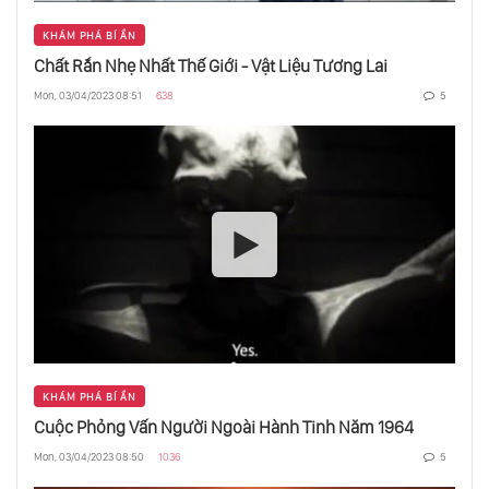
KHÁM PHÁ BÍ ẨN
Chất Rắn Nhẹ Nhất Thế Giới - Vật Liệu Tương Lai
Mon, 03/04/2023 08:51
638
5
KHÁM PHÁ BÍ ẨN
Cuộc Phỏng Vấn Người Ngoài Hành Tinh Năm 1964
Mon, 03/04/2023 08:50
1036
5