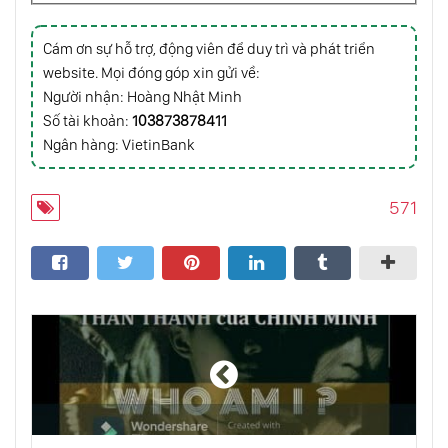
Cám ơn sự hỗ trợ, động viên để duy trì và phát triển
Khám Phá Chiều Sâu Tĩnh Lặng Bên Trong
website. Mọi đóng góp xin gửi về:
Người nhận: Hoàng Nhật Minh
Số tài khoản:
103873878411
Phút Giây Hiện Tại Là Sự Nhận Biết Là
Không Gian Trong Đó Mọi Chuyện Đang Xảy
Ngân hàng: VietinBank
Ra
Quá Trình Tỉnh Thức Của Nhà Tâm Linh Nổi
571
Tiếng Eckhart Tolle Và Sức Mạnh Của Hiện
Tại
Quan Sát Suy Tưởng Miên Man Ở Trong
Mình Để Làm G
Sống Cân Bằng Giữa Chiều Đứng Của Hiện
Hữu Và Chiều Ngang Của Thời Gian