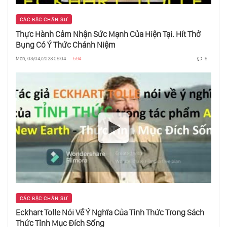
CÁC BẬC CHÂN SƯ
Thực Hành Cảm Nhận Sức Mạnh Của Hiện Tại. Hít Thở
Bụng Có Ý Thức Chánh Niệm
Mon, 03/04/2023 09:04
594
9
CÁC BẬC CHÂN SƯ
Eckhart Tolle Nói Về Ý Nghĩa Của Tỉnh Thức Trong Sách
Thức Tỉnh Mục Đích Sống