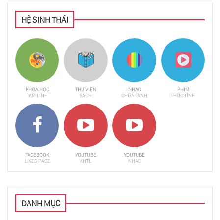
HỆ SINH THÁI
KHOA HỌC
THƯ VIỆN
NHẠC
PHIM
TÂM LINH
SÁCH
CHỮA LÀNH
THỨC TỈNH
FACEBOOK
YOUTUBE
YOUTUBE
LIKES PAGE
KHTL
NHẠC
DANH MỤC