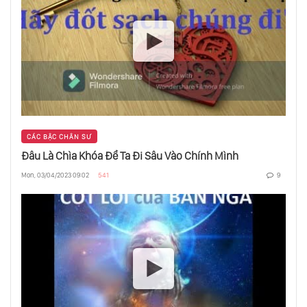
CÁC BẬC CHÂN SƯ
Đâu Là Chìa Khóa Để Ta Đi Sâu Vào Chính Mình
Mon, 03/04/2023 09:02
541
9