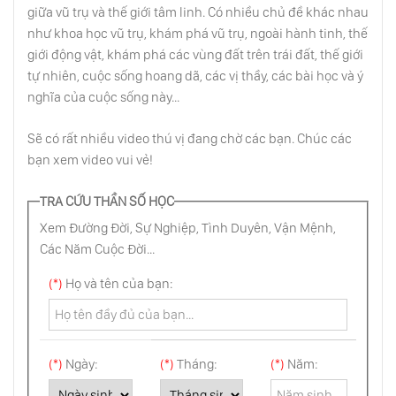
giữa vũ trụ và thế giới tâm linh. Có nhiều chủ đề khác nhau
như khoa học vũ trụ, khám phá vũ trụ, ngoài hành tinh, thế
Làm Thế Nào Để Giảm Suy Nghĩ Huyên
Thuyên Trong Tâm Trí
giới động vật, khám phá các vùng đất trên trái đất, thế giới
tự nhiên, cuộc sống hoang dã, các vị thầy, các bài học và ý
nghĩa của cuộc sống này...
Làm Thế Nào Để Loại Bỏ Những Suy Nghĩ
Tiêu Cực Trong Tâm Trí
Sẽ có rất nhiều video thú vị đang chờ các bạn. Chúc các
bạn xem video vui vẻ!
5 Lời Khuyên Sâu Sắc Giúp Các Bạn Có
Được Cuộc Sống Vui Vẽ Và Hạnh Phúc
TRA CỨU THẦN SỐ HỌC
Xem Đường Đời, Sự Nghiệp, Tình Duyên, Vận Mệnh,
Các Năm Cuộc Đời...
Hãy Xem Điều Gì Sẽ Xảy Ra Khi Bạn Ở Độ
Tuổi 33
(*)
Họ và tên của bạn:
Điều Cần Biết Khi Nuôi Dạy Con Trẻ
(*)
Ngày:
(*)
Tháng:
(*)
Năm:
Làm Thế Nào Để Kiểm Soát Và Làm Chủ