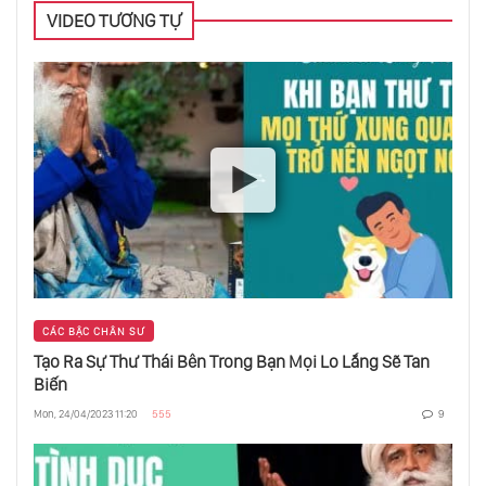
Bạn Tạo Ra
VIDEO TƯƠNG TỰ
Làm Thế Nào Để Quyết Định Mục Tiêu Đúng
Đắn Trong Cuộc Đời Bạn
Thiền Là Gì - Sự Kì Diệu Của Thiền
Vì Sao Ta Lại Bị Căng Thẵng Stress Khi Vẫn
Có Đủ Mọi Thứ
CÁC BẬC CHÂN SƯ
Tội Ác Lớn Nhất Trên Hành Tinh Này Là Gì
Tạo Ra Sự Thư Thái Bên Trong Bạn Mọi Lo Lắng Sẽ Tan
Biến
Mon, 24/04/2023 11:20
555
9
Phải Làm Gì Khi Người Bạn Đời Ngoại Tình