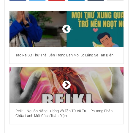
Làm Thế Nào Để Có Được Cuộc Sống Hạnh
Phúc
Trầm Cảm Là Gì - Một Cái Nhìn Sâu Sắc Về
Bệnh Trầm Cảm
Tạo Ra Sự Thư Thái Bên Trong Bạn Mọi Lo Lắng Sẽ Tan Biến
Làm Thế Nào Để Kiểm Soát Được Giận Của
Bạn
Lời Khuyên Cho Bạn Quyết Định Nên Chọn
Con Tim Hay Nghe Lý Trí
Làm Thế Nào Để Vượt Qua Nỗi Sợ Bị Người
Khác Đánh Giá
Reiki - Nguồn Năng Lượng Vô Tận Từ Vũ Trụ - Phương Pháp
Chữa Lành Một Cách Toàn Diện
Tất Cả Là Do Sự Trói Buộc Của Chính Tâm Trí