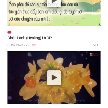
Yoga - Khai Phá Tiềm Năng Bên Trong Con
Người Bạn
Kiến Tạo Bản Thân - Hạnh Phúc Từ Chính
Mình
Chữa Lành (Healing) Là Gì?
Sức Mạnh Của Sự Chú Tâm - Dẫn Đến Mọi
Fri, 14/04/2023 17:04
1491
5
Thành Công
Tự Tin Vào Chính Mình Hay Nên Nghi Ngờ
Bản Thân
Sự Kì Diệu Khi Thanh Lọc 5 Nguyên Tố
Trong Cơ Thể
Làm Sao Để Giữ Vững Động Lực Hướng Tới
Mục Tiêu