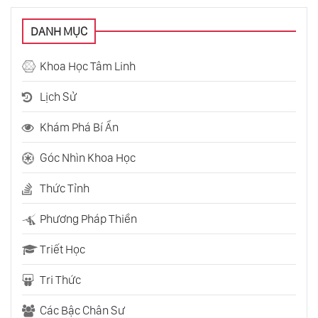
DANH MỤC
Nhà Cửa Không Ngăn Nắp Sẽ Gây Ảnh
Hưởng Đến Cuộc Sống
Khoa Học Tâm Linh
Yêu Thương Đất Mẹ - Cứu Lấy Sự Sống Cho
Lịch Sử
Hành Tinh
Khám Phá Bí Ẩn
Trí Tuệ Nhân Tạo Ai Có Vượt Qua Được Con
Góc Nhìn Khoa Học
Người Không
Thức Tỉnh
Phụ Nữ Hiện Đại Có Thể Trở Thành Người Vợ
Lý Tưởng Không
Phương Pháp Thiền
Triết Học
Khai Mở Trực Giác - Một Nhận Thức Tuyệt
Vời
Tri Thức
Các Bậc Chân Sư