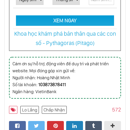
Được Tiền Bạc Và Tình Dục
XEM NGAY
Làm Thế Nào Để Các Tình Huống Xấu Không
Ảnh Hưởng Đến Bạn
Khoa học khám phá bản thân qua các con
số - Pythagoras (Pitago)
5 Lời Khuyên Đơn Giản Sẽ Giúp Bạn Vượt
Qua Khó Khăn Trong Cuộc Sống
Cám ơn sự hỗ trợ, động viên để duy trì và phát triển
Bật Mí Điều Sẽ Giúp Bạn Thực Hiện Được
website. Mọi đóng góp xin gửi về:
Những Gì Bạn Mong Muốn
Người nhận: Hoàng Nhật Minh
Số tài khoản:
103873878411
Ngân hàng: VietinBank
Làm Sao Để Giữ Được Trạng Thái Không Tức
Giận Hay Phiền Lòng
572
Lo Lắng
Chấp Nhận
Tâm Trí Có Sức Mạnh Chữa Lành Cho Cơ
Thể Hay Không