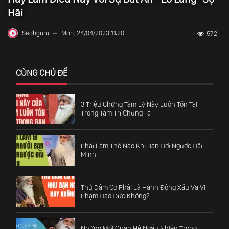
Hãi
Sadhguru
Mon, 24/04/2023 11:20
572
—
CÙNG CHỦ ĐỀ
3 Triệu Chứng Tâm Lý Này Luôn Tồn Tại
Trong Tâm Trí Chúng Ta
Phải Làm Thế Nào Khi Bạn Đời Ngược Đãi
Mình
Thủ Dâm Có Phải Là Hành Động Xấu Và Vi
Phạm Đạo Đức Không?
Những Mối Quan Hệ Ngẫu Nhiên Trong