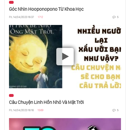
Góc Nhìn Hooponopono Từ Khoa Học
Cơ Thể Chỉ Là Phương Tiện Giúp Chúng Ta
Fri, 14/04/2023 16:37
1712
5
Tiến Xa Hơn
Công Thức Đơn Giản Để Chuyển Hóa Nội
Tâm
Hãy Để Chúa Giêsu Trổi Dậy Bên Trong Bạn
Câu Chuyện Về Thuốc Kháng Sinh Mạnh
Nhất Thế Giới
Câu Chuyện Linh Hồn Nhỏ Và Mặt Trời
Điều Đơn Giản Giúp Bạn Giải Tỏa Căng
Fri, 14/04/2023 16:16
1569
5
Thẳng