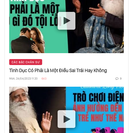
Sadhguru Bậc Hiền Triết Trí Tuệ - Nuôi Dạy
Con Mình Như Thế Nào
Yêu Và Ghét - Vì Sao Chúng Ta Yêu Rồi Lại
Ghét
Nên Làm Gì Khi Người Bên Cạnh Không
Thích Ta Theo Con Đường Tâm Linh
CÁC BẬC CHÂN SƯ
Tình Dục Có Phải Là Một Điều Sai Trái Hay Không
Mon, 24/04/2023 11:20
643
9
Sức Mạnh Cảm Xúc - Cách Làm Cho Nhiều
Người Yêu Quý Bạn
Tại Sao Mâu Thuẫn Thường Xảy Ra Giữa Cha
Và Con Trai
Thế Nào Là Việc Tốt - Thế Nào Là Đạo Làm