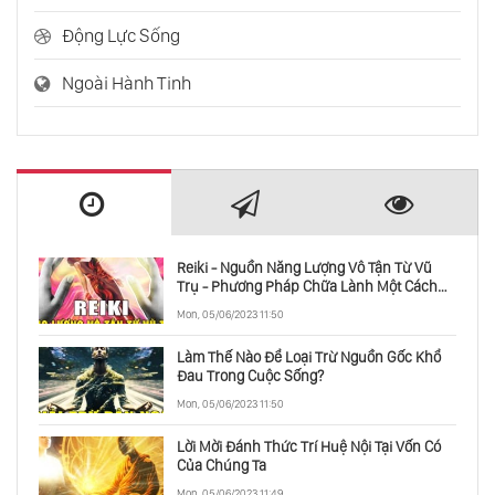
Sadhguru Có Thể Đọc Được Suy Nghĩ Của
Người Khác Không
Động Lực Sống
Ngoài Hành Tinh
Tại Sao Sadhguru Quyết Định Tham Gia
Mạng Xã Hội
Yoga - Sự Khai Mở Hợp Nhất Con Người Và
Vũ Trụ - Phần 1
Reiki - Nguồn Năng Lượng Vô Tận Từ Vũ
Yoga - Sự Khai Mở Hợp Nhất Con Người Và
Trụ - Phương Pháp Chữa Lành Một Cách
Vũ Trụ - Phần 2
Toàn Diện
Mon, 05/06/2023 11:50
Làm Thế Nào Để Loại Trừ Nguồn Gốc Khổ
Đau Trong Cuộc Sống?
Mon, 05/06/2023 11:50
Lời Mời Đánh Thức Trí Huệ Nội Tại Vốn Có
Của Chúng Ta
Mon, 05/06/2023 11:49