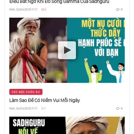
Điều Bất Ngờ Khi Đo Sóng Gamma Của Sadhguru
Làm Sao Để Có Niềm Vui Mỗi Ngày
Mon, 24/04/2023 11:17
683
9
Điều Bất Ngờ Khi Đo Sóng Gamma Của
Sadhguru
Trò Chơi Điện Tử Tác Hại Đến Giới Trẻ Như
Thế Nào
Tình Dục Có Phải Là Một Điều Sai Trái Hay
Không
CÁC BẬC CHÂN SƯ
Làm Sao Để Có Niềm Vui Mỗi Ngày
Tạo Ra Sự Thư Thái Bên Trong Bạn Mọi Lo
Lắng Sẽ Tan Biến
Mon, 24/04/2023 11:17
571
9
Hãy Làm Điều Này Với Sự Bất An - Lo Lắng -
Sợ Hãi