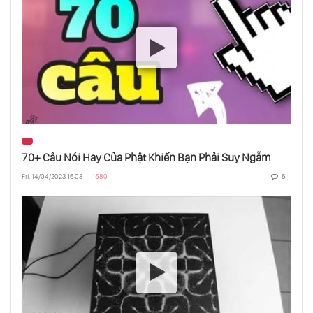
Sư Thật Về Thức Ăn Ngày Nay Đối Với Cơ
Thể Của Bạn
Bạn Hãy Cân Nhắc Khi Lựa Chọn Mặc Quần
Áo Màu Đen
Vượt Ra Khuôn Mẫu Cảm Xúc Bên Trong
Bạn
70+ Câu Nói Hay Của Phật Khiến Bạn Phải Suy Ngẫm
Fri, 14/04/2023 16:08
1580
5
Đừng Hy Vọng - Vì Nó Là Trò Lừa Của Tâm
Trí
Câu Hỏi Bí Hiểm Từ Một Vị Thiền Và Câu Trả
Lời Đầy Trí Tuệ Của Sadhguru
Thanh Niên - Nên Lựa Chọn Điều Gì? Sự
Nghiệp Hay Tu Tập Bản Thân