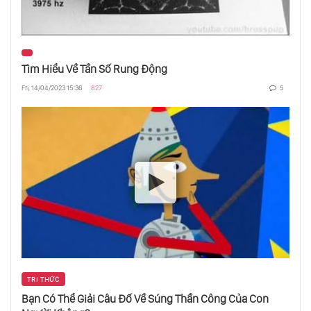
Vấn Đề Trong Cuộc Sống Đến Từ Trẻ Vị
Thành Niên Hay Người Lớn
Tìm Hiểu Về Tần Số Rung Động
Fri, 14/04/2023 15:36
827
5
Bình An Chỉ Do Chính Bạn Tạo Ra
Cách Để Tạo Ảnh Hưởng Đến Mọi Người
Xung Quanh Bạn
Lòng Tận Hiến Và Trí Thông Mình Của Con
Người
Khám Phá Toàn Bộ Vũ Trụ Trong Sự Tĩnh
Lặng
TRI THỨC
Bạn Có Thể Giải Câu Đố Về Súng Thần Công Của Con