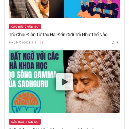
Người
Lời Khuyên Vượt Qua Nỗi Đau Khi Chia Tay
CÁC BẬC CHÂN SƯ
Trò Chơi Điện Tử Tác Hại Đến Giới Trẻ Như Thế Nào
Phát Huy Nguồn Năng Lượng Bên Trong Tạo
Mon, 24/04/2023 11:19
581
9
Ra Sức Mạnh Cho Bạn
Như Thế Nào Mới Được Cho Là Thành Công
Chìa Khóa Tới Tình Yêu Đích Thực
Sadhguru Nói Về Elon Musk Và Thế Giới
Trong Tương Lai
CÁC BẬC CHÂN SƯ