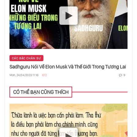
Có Nên Kết Nối Với Thần Linh Không Và
Cách Tăng Nhận Thức Trong Bạn
Nuôi Dưỡng Và Phát Huy Tài Năng Của Con
Trẻ
CÁC BẬC CHÂN SƯ
Sadhguru Nói Về Elon Musk Và Thế Giới Trong Tương Lai
Định Mệnh Và Số Phận Đều Do Bạn Tạo Ra -
Bạn Sẽ Thay Đổi Được Nó
Mon, 24/04/2023 11:16
672
9
CÓ THỂ BẠN CŨNG THÍCH
Những Suy Nghĩ Lung Tung Sẽ Thao Túng
Tâm Trí Của Bạn
Chỉ Cần Thực Hiện Việc Đơn Giản Này Lo
Lắng Sẽ Giảm Ngay Lập Tức