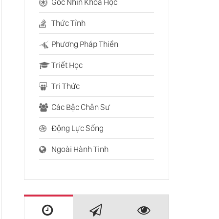
Soát Và Làm Chủ Được
Góc Nhìn Khoa Học
Tiền Bạc Và Tình Dục
Thức Tỉnh
Làm Thế Nào Để Các
Tình Huống Xấu Không
Phương Pháp Thiền
Ảnh Hưởng Đến Bạn
Triết Học
5 Lời Khuyên Đơn Giản
Sẽ Giúp Bạn Vượt Qua
Tri Thức
Khó Khăn Trong Cuộc
Sống
Các Bậc Chân Sư
Bật Mí Điều Sẽ Giúp
Bạn Thực Hiện Được
Động Lực Sống
Những Gì Bạn Mong
Muốn
Ngoài Hành Tinh
Làm Sao Để Giữ Được
Trạng Thái Không Tức
Giận Hay Phiền Lòng
Tâm Trí Có Sức Mạnh
Chữa Lành Cho Cơ Thể
Hay Không