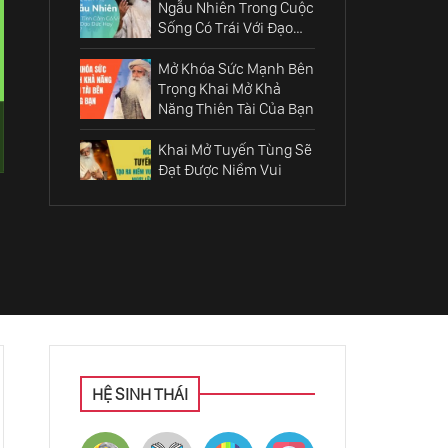
Ngẫu Nhiên Trong Cuộc
Sống Có Trái Với Đạo
Đức Hay Không
Mở Khóa Sức Mạnh Bên
Trọng Khai Mở Khả
Năng Thiên Tài Của Bạn
Khai Mở Tuyến Tùng Sẽ
Đạt Được Niềm Vui
Sướng Vượt Lên Trên
Tất Cả
4 Giai Đoạn Của Cuộc
Sống Mà Chúng Ta Cần
Phải Biết
Làm Sao Để Bạn Có Thể
Đưa Ra Quyết Định
Đúng Cho Mọi Vấn Đề
Sadhguru Tiết Lộ Về 5
HỆ SINH THÁI
Bí Mật Niềm Vui Trong
Cuộc Sống