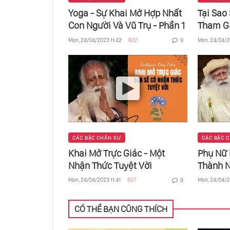
Yoga - Sự Khai Mở Hợp Nhất
Tại Sao
Con Người Và Vũ Trụ - Phần 1
Tham Gi
Mon, 24/04/2023 11:42
602
Mon, 24/04/2
9
CÁC BẬC CHÂN SƯ
CÁC BẬC 
Khai Mở Trực Giác - Một
Phụ Nữ 
Nhận Thức Tuyệt Vời
Thành N
Không
Mon, 24/04/2023 11:41
607
Mon, 24/04/2
9
CÓ THỂ BẠN CŨNG THÍCH