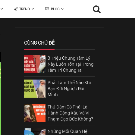
TREND
BLOG
CÙNG CHỦ ĐỀ
3 Triệu Chứng Tâm Lý
Này Luôn Tồn Tại Trong
Tâm Trí Chúng Ta
Phải Làm Thế Nào Khi
Bạn Đời Ngược Đãi
Mình
Thủ Dâm Có Phải Là
Hành Động Xấu Và Vi
Phạm Đạo Đức Không?
Những Mối Quan Hệ