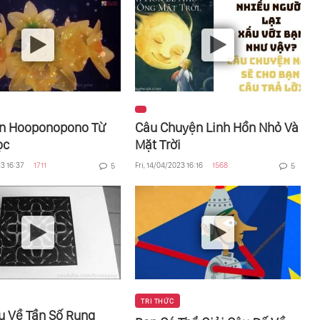
ìn Hooponopono Từ
Câu Chuyện Linh Hồn Nhỏ Và
ọc
Mặt Trời
23 16:37
1711
Fri, 14/04/2023 16:16
1568
5
5
TRI THỨC
u Về Tần Số Rung