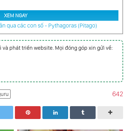
XEM NGAY
n qua các con số - Pythagoras (Pitago)
ì và phát triển website. Mọi đóng góp xin gửi về:
642
uru