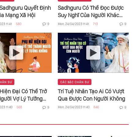
 Sadhguru Quyết Định
Sadhguru Có Thể Đọc Được
a Mạng Xã Hội
Suy Nghĩ Của Người Khác
Không
023 11:41
580
Mon, 24/04/2023 11:41
713
9
9
CHÂN SƯ
CÁC BẬC CHÂN SƯ
Hiện Đại Có Thể Trở
Trí Tuệ Nhân Tạo Ai Có Vượt
gười Vợ Lý Tưởng
Qua Được Con Người Không
023 11:40
568
Mon, 24/04/2023 11:40
646
9
9