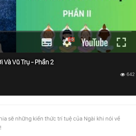
 Và Vũ Trụ - Phần 2
642
hia sẽ những kiến thức trí tuệ của Ngài khi nói về
!