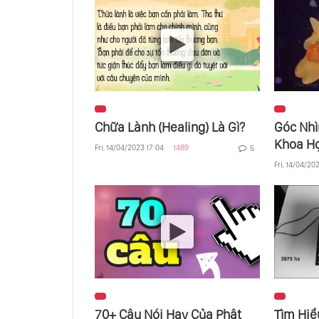
Chữa Lành (Healing) Là Gì?
Góc Nh
Khoa H
Fri, 14/04/2023 17:04
1489
5
Fri, 14/04/20
70+ Câu Nói Hay Của Phật
Tìm Hiể