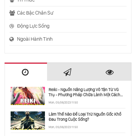
Bàn Tay Nào Đã Tạo Ra Sự Sống Trong Vũ
Trụ
Các Bậc Chân Sư
Động Lực Sống
Năng Lượng Vật Chất Và Entropy
Ngoài Hành Tinh
Cuộc Đời Của Một Ngôi Sao
Tổng Hợp Những Khám Phá Thiên Văn Năm
2020
Reiki - Nguồn Năng Lượng Vô Tận Từ Vũ
Trụ - Phương Pháp Chữa Lành Một Cách
Toàn Diện
Thành Viên Mới Nhất Trong Hệ Mặt Trời
Mon, 05/06/2023 11:50
Làm Thế Nào Để Loại Trừ Nguồn Gốc Khổ
Đau Trong Cuộc Sống?
Tín Hiệu Vô Tuyến Đến Từ Hệ Sao Lân Cận
Mon, 05/06/2023 11:50