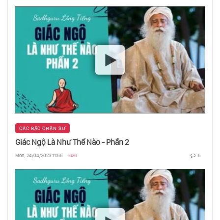
Sự Sống Ngoài Trái Đất Và Cuộc Tìm Kiếm
Các Hành Tinh Xa Lạ
Toàn Cảnh Sự Việc Sao Kim Xuất Hiện Dấu
Hiệu Của Sự Sống
Động Cơ Đẩy Ion Tên Lửa Plasma Và Warp
Drive
CÁC BẬC CHÂN SƯ
Lịch Sử Và Cấu Trúc Của Vũ Trụ
Giác Ngộ Là Như Thế Nào - Phần 2
Mon, 24/04/2023 11:55
620
5
Mặt Trăng Enceladus Nhiệm Vụ Thế Kỷ
Hành Tinh Có Sự Sống Và Nền Văn Minh Bị
Lãng Quên