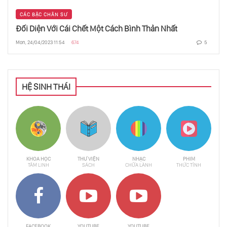
Giới Hạn Của Vũ Trụ Phần 1 - Hạt Cơ Bản
CÁC BẬC CHÂN SƯ
Đối Diện Với Cái Chết Một Cách Bình Thản Nhất
Mon, 24/04/2023 11:54
674
5
Giới Hạn Của Vũ Trụ Phần 2 - Lực Và Liên
Kết
HỆ SINH THÁI
Giới Hạn Của Vũ Trụ Phần 3 - Siêu Tân Tinh
Giới Hạn Của Vũ Trụ - Tốc Độ
KHOA HỌC
THƯ VIỆN
NHẠC
PHIM
TÂM LINH
SÁCH
CHỮA LÀNH
THỨC TỈNH
Hình Dạng Của Vũ Trụ
Bức Xạ Nền Và Lý Thuyết Dây
FACEBOOK
YOUTUBE
YOUTUBE