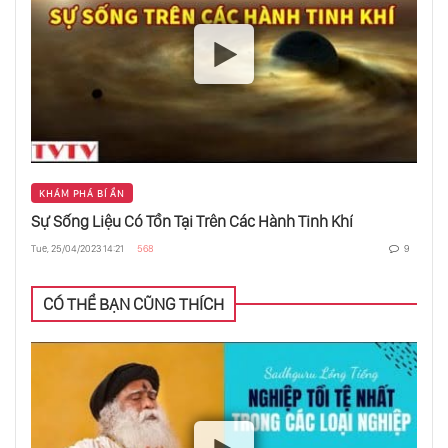
Phản Ứng Tổng Hợp Hạt Nhân Trong Lõi Mặt
Trời
Biến Đổi Khí Hậu - Trái Đất Năm 2100
KHÁM PHÁ BÍ ẨN
Sự Sống Liệu Có Tồn Tại Trên Các Hành Tinh Khí
Từ Trường Của Sao Hỏa
Tue, 25/04/2023 14:21
568
9
CÓ THỂ BẠN CŨNG THÍCH
Đa Vũ Trụ Hay Mô Hình Giả Lập
Albert Einstein Người Tái Phát Minh Ra Vũ
Trụ