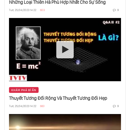
Những Loại Thiên Hà Phù Hợp Nhất Cho Sự Sống
Thuyết Tương Đối Rộng Và Thuyết Tương
Tue, 25/04/2023 14:22
603
9
Đối Hẹp
Những Loại Thiên Hà Phù Hợp Nhất Cho Sự
Sống
Có 36 Nền Văn Minh Đang Tồn Tại Trong Dải
Ngân Hà?
Cải Tạo Sao Hỏa Bằng Vi Khuẩn Lam Liệu Có
Khả Thi
KHÁM PHÁ BÍ ẨN
Thuyết Tương Đối Rộng Và Thuyết Tương Đối Hẹp
Tại Sao Kích Cỡ Các Loài Động Vật Ngày
Càng Nhỏ Hơn
Tue, 25/04/2023 14:22
660
9
Hố Đen Siêu Lớn Có Thể Ít Đậm Đặc Hơn Cả
Nước