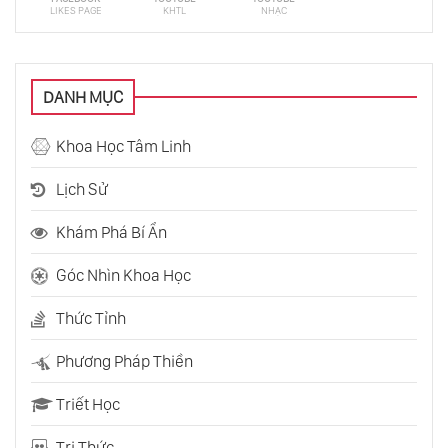
LIKES PAGE
KHTL
NHẠC
Bản Chất Của Spin Và Entropy Là Gì?
DANH MỤC
Tương Lai Có Tồn Tại Hay Không?
Khoa Học Tâm Linh
Lịch Sử
Trái Đất Đang Quay Nhanh Hơn Bình
Thường
Khám Phá Bí Ẩn
Góc Nhìn Khoa Học
Stephen Hawking Và Nỗi Lo Về Người Ngoài
Hành Tinh
Thức Tỉnh
Phương Pháp Thiền
Các Dạng Tồn Tại Của Vật Chất Trong Vũ Trụ
Triết Học
Tri Thức