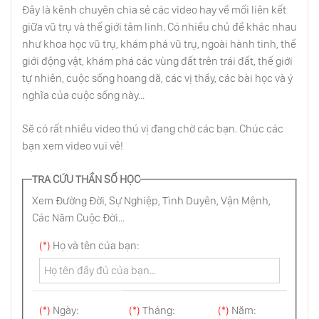
Đây là kênh chuyên chia sẻ các video hay về mối liên kết
giữa vũ trụ và thế giới tâm linh. Có nhiều chủ đề khác nhau
Ranh Giới Ngoài Hệ Mặt Trời
như khoa học vũ trụ, khám phá vũ trụ, ngoài hành tinh, thế
giới động vật, khám phá các vùng đất trên trái đất, thế giới
tự nhiên, cuộc sống hoang dã, các vị thầy, các bài học và ý
Thiên Hà Andromeda “Nàng Công Chúa
nghĩa của cuộc sống này...
Xinh Đẹp”
Sẽ có rất nhiều video thú vị đang chờ các bạn. Chúc các
bạn xem video vui vẻ!
Bí Ẩn Của Sao Thổ
TRA CỨU THẦN SỐ HỌC
Xem Đường Đời, Sự Nghiệp, Tình Duyên, Vận Mệnh,
Chuẩn Tinh Và Siêu Tân Tinh Cực Đại Năng
Lượng
Các Năm Cuộc Đời...
(*)
Họ và tên của bạn:
Những Người Anh Em Song Sinh Của Trái
Đất
(*)
Ngày:
(*)
Tháng:
(*)
Năm: