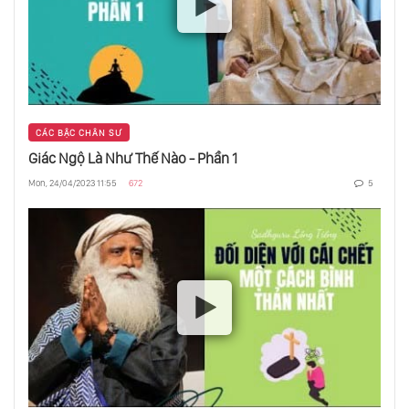
Vũ Trụ Phẳng Nhưng Tại Sao?
Những Bí Ẩn Lớn Của Vật Lý - Trật Tự Trong
CÁC BẬC CHÂN SƯ
Hỗn Loạn
Giác Ngộ Là Như Thế Nào - Phần 1
Mon, 24/04/2023 11:55
672
5
Giới Hạn Của Không Gian - Thứ To Lớn Nhất
Là Gì?
Động Cơ Lượng Tử Phản Hấp Dẫn
Cạnh Ngoài Của Vũ Trụ Là Gì?