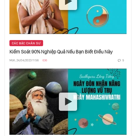
Trung Quốc Phóng “Tầu” Vũ Trụ Thăm Dò
Sao Hỏa
60 Năm Lịch Sử Khám Phá Sao Hỏa
CÁC BẬC CHÂN SƯ
Kiểm Soát 90% Nghiệp Quả Nếu Bạn Biết Điều Này
Nasa Phát Hiện Âm Thanh Lớn Nhất Trong
Vũ Trụ
Mon, 24/04/2023 11:56
636
5
Thám Hiểm Hành Tinh Chết Sao Kim
Những Tàu Vũ Trụ Bay Xa Nhất Trong Lịch
Sử Khám Phá Không Gian
Lịch Sử Các Cuộc Thám Hiểm Liên Hành
Tinh