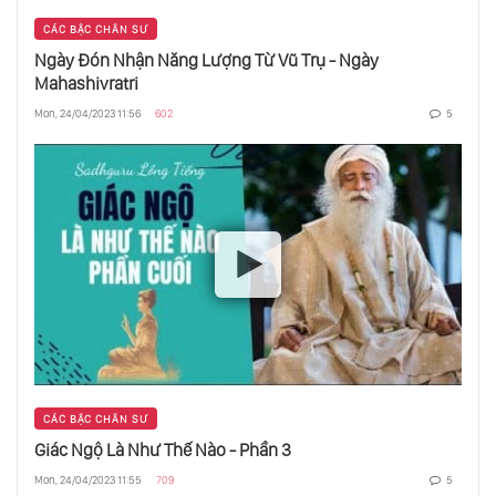
CÁC BẬC CHÂN SƯ
Ngày Đón Nhận Năng Lượng Từ Vũ Trụ - Ngày
Năng Lượng Chân Không Tinh Hoa Của Vũ
Trụ
Mahashivratri
Mon, 24/04/2023 11:56
602
5
Đại Dương Nước Mặn Bên Ngoài Trái Đất
Stephenson 2-18 Ngôi Sao Lớn Nhất Vũ Trụ
Sao Thủy Nơi Mặt Trời Là Cơn Ác Mộng
CÁC BẬC CHÂN SƯ
Vệ Tinh Titan Mặt Trăng Của Sao Thổ
Giác Ngộ Là Như Thế Nào - Phần 3
Mon, 24/04/2023 11:55
709
5