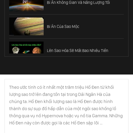
Bí Ẩn Không Gian Và Năng Lượng Tối
Bí Ẩn Của Sao Mộc
Lên Sao Hỏa Sẽ Mất Bao Nhiêu Tiền
Hố Đen 3 - Vũ Trụ Trong Lòng Hố Đen
Theo ước tính có ít nhất một trăm triệu Hố Đen từ khối
lượng sao trở lên đang tồn tại trong Dải Ngân Hà của
Cơ Học Lượng Tử
chúng ta. Hố Đen khối lượng sao là Hố Đen được hình
thành do sự sụp đổ hấp dẫn của một ngôi sao khổng lồ
thông qua vụ nổ Hypernova hoặc vụ nổ tia Gamma. Những
Hố Đen này còn được gọi là các Hố Đen sập lõi ...
Khi Mặt Trời Diệt Vong