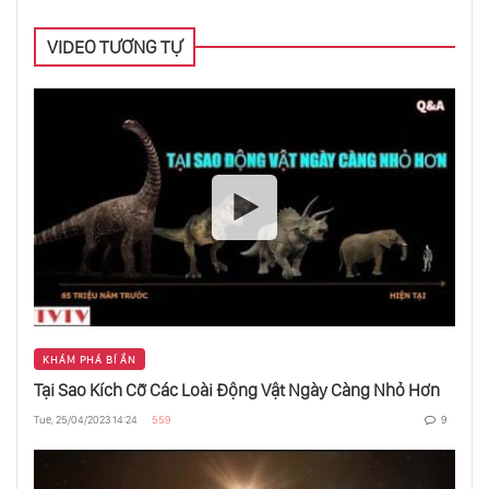
VIDEO TƯƠNG TỰ
Có Gì Bên Trong Hố Đen
Năng Lượng Tối Và Vật Chất Tối
Sao Quark Và Sao Planck
Ngôi Sao Hố Đen
KHÁM PHÁ BÍ ẨN
Tại Sao Kích Cỡ Các Loài Động Vật Ngày Càng Nhỏ Hơn
Tue, 25/04/2023 14:24
559
9
Hành Trình Đến Điểm Tận Cùng Của Vũ Trụ
- Phần 1