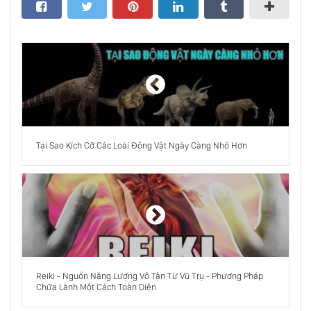
Sao Hỏa Đã Bốc Hơi Như Thế Nào
Vũ Trụ Thực Chất Rộng Đến Mức Nào
Tại Sao Ánh Sáng Có Thể Đi Xuyên Qua
Tại Sao Kích Cỡ Các Loài Động Vật Ngày Càng Nhỏ Hơn
Thủy Tinh
Dải Ngân Hà Bao Nhiêu Tuổi? Photon Là Gì?
Máy Tính Lượng Tử Đảo Ngược Thời Gian
Reiki - Nguồn Năng Lượng Vô Tận Từ Vũ Trụ - Phương Pháp
Chữa Lành Một Cách Toàn Diện
Không-Thời Gian Là Gì?