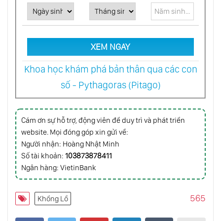
Tầu Vũ Trụ Voyager
Cuộc Tìm Kiếm Trí Thông Minh Ngoài Trái
Đất (Seti)
XEM NGAY
Khoa học khám phá bản thân qua các con
Định Cư Ngoài Không Gian
số - Pythagoras (Pitago)
Siêu Trái Đất Những Cái Bẫy Trọng Lực Của
Cám ơn sự hỗ trợ, động viên để duy trì và phát triển
Vũ Trụ
website. Mọi đóng góp xin gửi về:
Người nhận: Hoàng Nhật Minh
Số tài khoản:
103873878411
Vụ Nổ Tia Gamma Đang Hướng Về Trái Đất
(Wr104)
Ngân hàng: VietinBank
565
Khổng Lồ
Không Gian Có Rộng Vô Hạn Hay Không