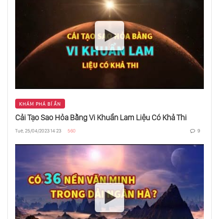
Hành Trình Đến Điểm Tận Cùng Của Vũ Trụ
- Phần 2
Thiên Vương Tinh Và Hải Vương Tinh
Những Hành Tinh Kỳ Lạ - Chúa Tể Của
Những Chiếc Nhẫn
KHÁM PHÁ BÍ ẨN
Cải Tạo Sao Hỏa Bằng Vi Khuẩn Lam Liệu Có Khả Thi
Tue, 25/04/2023 14:23
560
9
Thế Nào Là Một Ngôi Sao Đúng Nghĩa
Chúng Ta Đang Ở Đâu Trong Vũ Trụ
Tại Sao Các Hạt Lại Có Khối Lượng