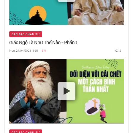
Vũ Trụ Phẳng Nhưng Tại Sao?
Những Bí Ẩn Lớn Của Vật Lý - Trật Tự Trong
CÁC BẬC CHÂN SƯ
Hỗn Loạn
Giác Ngộ Là Như Thế Nào - Phần 1
Mon, 24/04/2023 11:55
674
5
Giới Hạn Của Không Gian - Thứ To Lớn Nhất
Là Gì?
Động Cơ Lượng Tử Phản Hấp Dẫn
Cạnh Ngoài Của Vũ Trụ Là Gì?
Giới Hạn Của Vũ Trụ Phần 1 - Hạt Cơ Bản
CÁC BẬC CHÂN SƯ