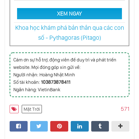
XEM NGAY
Cuộc Tìm Kiếm Trí Thông Minh Ngoài Trái
Đất (Seti)
Khoa học khám phá bản thân qua các con
số - Pythagoras (Pitago)
Định Cư Ngoài Không Gian
Cám ơn sự hỗ trợ, động viên để duy trì và phát triển
Siêu Trái Đất Những Cái Bẫy Trọng Lực Của
website. Mọi đóng góp xin gửi về:
Vũ Trụ
Người nhận: Hoàng Nhật Minh
Số tài khoản:
103873878411
Ngân hàng: VietinBank
Vụ Nổ Tia Gamma Đang Hướng Về Trái Đất
(Wr104)
571
Mặt Trời
Không Gian Có Rộng Vô Hạn Hay Không