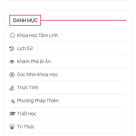
Bản Chất Của Spin Và Entropy Là Gì?
DANH MỤC
Tương Lai Có Tồn Tại Hay Không?
Khoa Học Tâm Linh
Lịch Sử
Trái Đất Đang Quay Nhanh Hơn Bình
Thường
Khám Phá Bí Ẩn
Góc Nhìn Khoa Học
Stephen Hawking Và Nỗi Lo Về Người Ngoài
Hành Tinh
Thức Tỉnh
Phương Pháp Thiền
Các Dạng Tồn Tại Của Vật Chất Trong Vũ Trụ
Triết Học
Tri Thức
Bàn Tay Nào Đã Tạo Ra Sự Sống Trong Vũ
Trụ