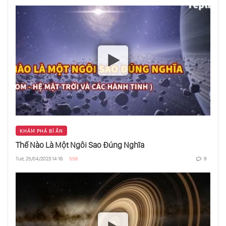
Đối Hẹp
Những Loại Thiên Hà Phù Hợp Nhất Cho Sự
Sống
Có 36 Nền Văn Minh Đang Tồn Tại Trong Dải
Ngân Hà?
Cải Tạo Sao Hỏa Bằng Vi Khuẩn Lam Liệu Có
Khả Thi
KHÁM PHÁ BÍ ẨN
Thế Nào Là Một Ngôi Sao Đúng Nghĩa
Tue, 25/04/2023 14:16
556
9
Tại Sao Kích Cỡ Các Loài Động Vật Ngày
Càng Nhỏ Hơn
Hố Đen Siêu Lớn Có Thể Ít Đậm Đặc Hơn Cả
Nước