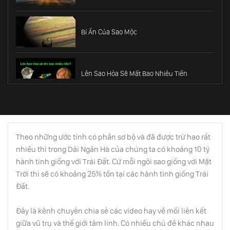
Bí Ẩn Của Sao Mộc
Lên Sao Hỏa Sẽ Mất Bao Nhiêu Tiền
Hố Đen 3 - Vũ Trụ Trong Lòng Hố Đen
Theo những ước tính có phần sơ bộ và đã được trừ hao rất
nhiều thì trong Dải Ngân Hà của chúng ta có khoảng 10 tỷ
Cơ Học Lượng Tử
hành tinh giống với Trái Đất. Cứ mỗi ngôi sao giống với Mặt
Trời thì sẽ có khoảng 25% tồn tại các hành tinh giống Trái
Đất.
Khi Mặt Trời Diệt Vong
Đây là kênh chuyên chia sẻ các video hay về mối liên kết
giữa vũ trụ và thế giới tâm linh. Có nhiều chủ đề khác nhau