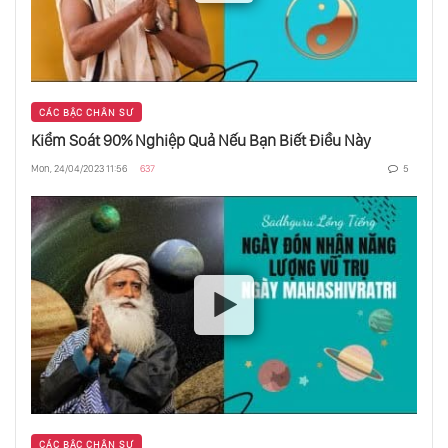
Sao Hỏa
60 Năm Lịch Sử Khám Phá Sao Hỏa
CÁC BẬC CHÂN SƯ
Kiểm Soát 90% Nghiệp Quả Nếu Bạn Biết Điều Này
Nasa Phát Hiện Âm Thanh Lớn Nhất Trong
Vũ Trụ
Mon, 24/04/2023 11:56
637
5
Thám Hiểm Hành Tinh Chết Sao Kim
Những Tàu Vũ Trụ Bay Xa Nhất Trong Lịch
Sử Khám Phá Không Gian
Lịch Sử Các Cuộc Thám Hiểm Liên Hành
Tinh
CÁC BẬC CHÂN SƯ