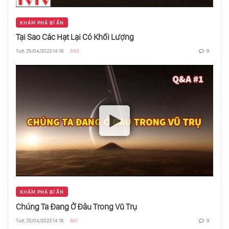
KHÁM PHÁ BÍ ẨN
Ngôi Sao Zombie
Tại Sao Các Hạt Lại Có Khối Lượng
Tue, 25/04/2023 14:16
555
9
Tại Sao Các Ngôi Sao Chỉ Tổng Hợp Tới Sắt Là
Dừng Lại
Một Hành Tinh Mới Rất Giống Trái Đất
Tại Sao Mặt Trời Không “Đánh Cắp” Mặt
Trăng Của Trái Đất
Sự Sống Liệu Có Tồn Tại Trên Các Hành Tinh
KHÁM PHÁ BÍ ẨN
Khí
Chúng Ta Đang Ở Đâu Trong Vũ Trụ
Tue, 25/04/2023 14:16
641
9
Thuyết Tương Đối Rộng Và Thuyết Tương