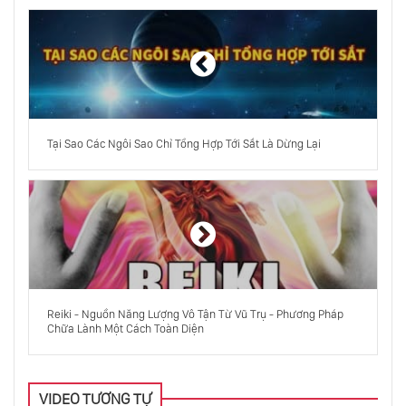
Sao Hỏa Đã Bốc Hơi Như Thế Nào
Vũ Trụ Thực Chất Rộng Đến Mức Nào
Tại Sao Các Ngôi Sao Chỉ Tổng Hợp Tới Sắt Là Dừng Lại
Tại Sao Ánh Sáng Có Thể Đi Xuyên Qua
Thủy Tinh
Dải Ngân Hà Bao Nhiêu Tuổi? Photon Là Gì?
Máy Tính Lượng Tử Đảo Ngược Thời Gian
Reiki - Nguồn Năng Lượng Vô Tận Từ Vũ Trụ - Phương Pháp
Chữa Lành Một Cách Toàn Diện
Không-Thời Gian Là Gì?
VIDEO TƯƠNG TỰ