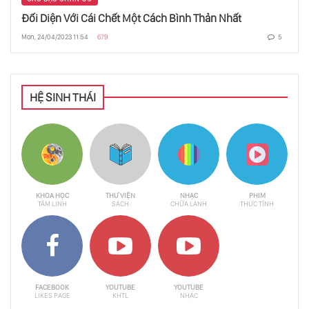
Đối Diện Với Cái Chết Một Cách Bình Thản Nhất
Mon, 24/04/2023 11:54
679
5
Giới Hạn Của Vũ Trụ Phần 2 - Lực Và Liên
Kết
HỆ SINH THÁI
Giới Hạn Của Vũ Trụ Phần 3 - Siêu Tân Tinh
Giới Hạn Của Vũ Trụ - Tốc Độ
KHOA HỌC
THƯ VIỆN
NHẠC
PHIM
TÂM LINH
SÁCH
CHỮA LÀNH
THỨC TỈNH
Hình Dạng Của Vũ Trụ
Bức Xạ Nền Và Lý Thuyết Dây
FACEBOOK
YOUTUBE
YOUTUBE
LIKES PAGE
KHTL
NHẠC