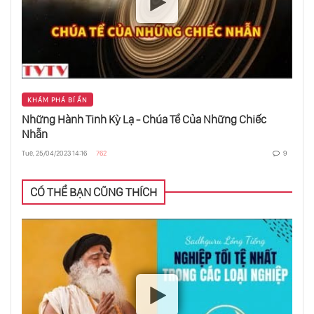
Phản Ứng Tổng Hợp Hạt Nhân Trong Lõi Mặt
Trời
Biến Đổi Khí Hậu - Trái Đất Năm 2100
KHÁM PHÁ BÍ ẨN
Những Hành Tinh Kỳ Lạ - Chúa Tể Của Những Chiếc
Nhẫn
Từ Trường Của Sao Hỏa
Tue, 25/04/2023 14:16
762
9
CÓ THỂ BẠN CŨNG THÍCH
Đa Vũ Trụ Hay Mô Hình Giả Lập
Albert Einstein Người Tái Phát Minh Ra Vũ
Trụ
Trung Quốc Phóng “Tầu” Vũ Trụ Thăm Dò