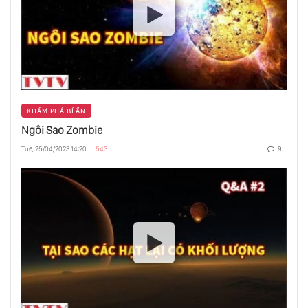
Hành Trình Đến Điểm Tận Cùng Của Vũ Trụ
- Phần 2
Thiên Vương Tinh Và Hải Vương Tinh
Những Hành Tinh Kỳ Lạ - Chúa Tể Của
KHÁM PHÁ BÍ ẨN
Những Chiếc Nhẫn
Ngôi Sao Zombie
Tue, 25/04/2023 14:20
543
9
Thế Nào Là Một Ngôi Sao Đúng Nghĩa
Chúng Ta Đang Ở Đâu Trong Vũ Trụ
Tại Sao Các Hạt Lại Có Khối Lượng