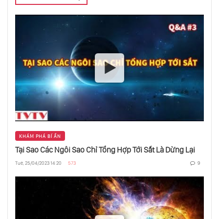
Có Gì Bên Trong Hố Đen
Năng Lượng Tối Và Vật Chất Tối
Sao Quark Và Sao Planck
KHÁM PHÁ BÍ ẨN
Ngôi Sao Hố Đen
Tại Sao Các Ngôi Sao Chỉ Tổng Hợp Tới Sắt Là Dừng Lại
Tue, 25/04/2023 14:20
573
9
Hành Trình Đến Điểm Tận Cùng Của Vũ Trụ
- Phần 1