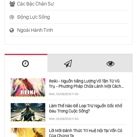
Các Bậc Chân Sư
Động Lực Sống
Năng Lượng Vật Chất Và Entropy
Ngoài Hành Tinh
Cuộc Đời Của Một Ngôi Sao
Tổng Hợp Những Khám Phá Thiên Văn Năm
2020
Reiki - Nguồn Năng Lượng Vô Tận Từ Vũ
Trụ - Phương Pháp Chữa Lành Một Cách
Toàn Diện
Thành Viên Mới Nhất Trong Hệ Mặt Trời
Mon, 05/06/2023 11:50
Làm Thế Nào Để Loại Trừ Nguồn Gốc Khổ
Đau Trong Cuộc Sống?
Tín Hiệu Vô Tuyến Đến Từ Hệ Sao Lân Cận
Mon, 05/06/2023 11:50
Lời Mời Đánh Thức Trí Huệ Nội Tại Vốn Có
Của Chúng Ta