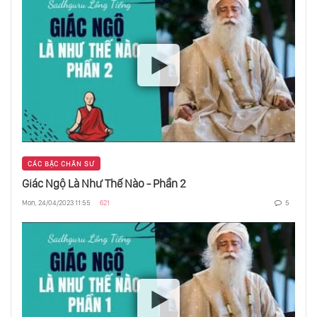
Các Hành Tinh Xa Lạ
Toàn Cảnh Sự Việc Sao Kim Xuất Hiện Dấu
Hiệu Của Sự Sống
Động Cơ Đẩy Ion Tên Lửa Plasma Và Warp
Drive
CÁC BẬC CHÂN SƯ
Lịch Sử Và Cấu Trúc Của Vũ Trụ
Giác Ngộ Là Như Thế Nào - Phần 2
Mon, 24/04/2023 11:55
621
5
Mặt Trăng Enceladus Nhiệm Vụ Thế Kỷ
Hành Tinh Có Sự Sống Và Nền Văn Minh Bị
Lãng Quên