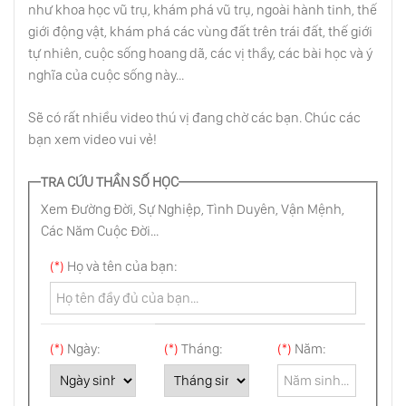
như khoa học vũ trụ, khám phá vũ trụ, ngoài hành tinh, thế
Ranh Giới Ngoài Hệ Mặt Trời
giới động vật, khám phá các vùng đất trên trái đất, thế giới
tự nhiên, cuộc sống hoang dã, các vị thầy, các bài học và ý
nghĩa của cuộc sống này...
Thiên Hà Andromeda “Nàng Công Chúa
Xinh Đẹp”
Sẽ có rất nhiều video thú vị đang chờ các bạn. Chúc các
bạn xem video vui vẻ!
Bí Ẩn Của Sao Thổ
TRA CỨU THẦN SỐ HỌC
Xem Đường Đời, Sự Nghiệp, Tình Duyên, Vận Mệnh,
Các Năm Cuộc Đời...
Chuẩn Tinh Và Siêu Tân Tinh Cực Đại Năng
Lượng
(*)
Họ và tên của bạn:
Những Người Anh Em Song Sinh Của Trái
Đất
(*)
Ngày:
(*)
Tháng:
(*)
Năm:
Tầu Vũ Trụ Voyager