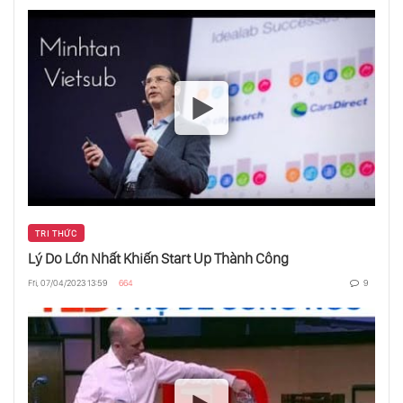
Thiên Tài Sáng Tạo Khó Nắm Bắt Của Bạn
Tại Sao Vũ Trụ Tồn Tại?
Trầm Cảm, Bí Mật Chúng Tôi Chia Sẻ
TRI THỨC
Lý Do Lớn Nhất Khiến Start Up Thành Công
Những Thói Quen Đáng Ngạc Nhiên Của
Fri, 07/04/2023 13:59
664
9
“Original Thinkers”
Tại Sao Các Nhà Lãnh Đạo Giỏi Làm Cho Bạn
Cảm Thấy An Toàn