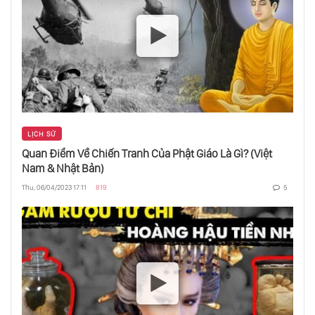
Manh Mối Cho Một Câu Chuyện Tuyệt Vời
Tất Cả Chỉ Mất 10 Phút
LỊCH SỬ
Quan Điểm Về Chiến Tranh Của Phật Giáo Là Gì? (Việt
Làm Thế Nào Để Hàn Gắn Một Trái Tim Tan
Vỡ
Nam & Nhật Bản)
Thu, 06/04/2023 17:11
819
5
Tại Sao Chúng Ta Có Quá Ít Lãnh Đạo Nữ
Ảo Ảnh Quang Học Cho Thấy Cách Chúng
Ta Nhìn Thấy