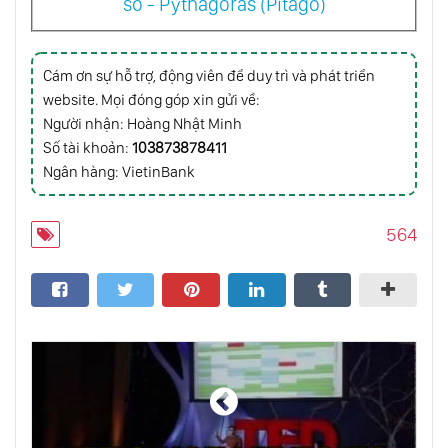
số - Pythagoras (Pitago)
Dàn Nhạc Trong Miệng
Cám ơn sự hỗ trợ, động viên để duy trì và phát triển
Làm Thế Nào Để Giữ Bình Tĩnh Khi Bạn Biết
Bạn Sẽ Bị Căng Thẳng
website. Mọi đóng góp xin gửi về:
Người nhận: Hoàng Nhật Minh
Số tài khoản:
103873878411
Sức Mạnh Của Sự Hướng Nội
Ngân hàng: VietinBank
564
Sức Mạnh Đáng Kinh Ngạc Của
Quadcopters
Động Lực
Các Nhà Lãnh Đạo Vĩ Đại Truyền Cảm Hứng
Cho Hành Động Như Thế Nào