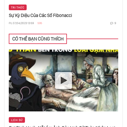
TRI THỨC
Sự Kỳ Diệu Của Các Số Fibonacci
Ngôi Sao Bí Ẩn Nhất Vũ Trụ
Fri, 07/04/2023 13:59
595
9
CÓ THỂ BẠN CŨNG THÍCH
Phép Lạ Tiềm Ẩn Của Thế Giới Tự Nhiên
Một Bí Mật Ở Triều Tiên
Bạn Có Thể Phát Triển Các Tế Bào Não Mới.
Đây Là Cách
Những Gì Bạn Chưa Biết Về Hôn Nhân
LỊCH SỬ