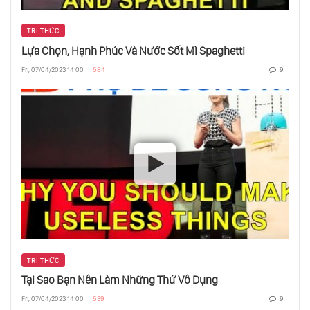
Tiềm Năng Ly Kỳ Của Công Nghệ
Sixthsense
TRI THỨC
Lựa Chọn, Hạnh Phúc Và Nước Sốt Mì Spaghetti
Fri, 07/04/2023 14:00
584
9
Học Hỏi Từ Những Công Việc Bẩn Thỉu
Lịch Sử Thế Giới Trong 18 Phút
Làm Sao Để Kiểm Soát Cánh Tay Của Người
Khác Bằng Bộ Não Của Bạn
Những Gì Tôi Học Được Từ Việc Bị Mù Trong
Không Gian
TRI THỨC
Tại Sao Bạn Nên Làm Những Thứ Vô Dụng
Fri, 07/04/2023 14:00
539
9
Quốc Gia Nào Tốt Nhất Cho Thế Giới?