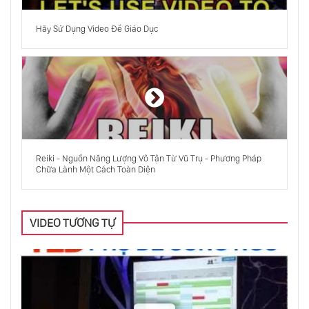
Nghi Vấn Về Vũ Trụ
Hãy Sử Dụng Video Để Giáo Dục
10 Cách Để Có Một Cuộc Trò Chuyện Tốt
Hơn
10 Điều Bạn Chưa Biết Về Cực Khoái
Reiki - Nguồn Năng Lượng Vô Tận Từ Vũ Trụ - Phương Pháp
Chữa Lành Một Cách Toàn Diện
Không Chung Thủy ... Một Cuộc Nói Chuyện
Cho Bất Cứ Ai Đã Từng Yêu
VIDEO TƯƠNG TỰ
Công Nghệ Mới Giúp Chúng Tôi Chạy, Leo
Trèo Và Nhảy
Sức Mạnh Của Đam Mê Và Sự Kiên Trì