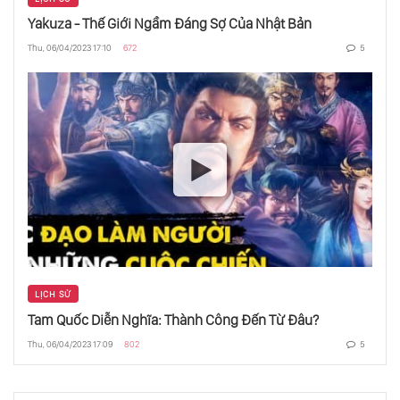
Yakuza - Thế Giới Ngầm Đáng Sợ Của Nhật Bản
Thu, 06/04/2023 17:10
672
5
Sự Kỳ Diệu Của Các Số Fibonacci
Làm Thế Nào Để Uống Nước Bẩn
Tại Sao Bạn Nên Làm Những Thứ Vô Dụng
Lựa Chọn, Hạnh Phúc Và Nước Sốt Mì
Spaghetti
LỊCH SỬ
Tam Quốc Diễn Nghĩa: Thành Công Đến Từ Đâu?
Hãy Sử Dụng Video Để Giáo Dục
Thu, 06/04/2023 17:09
802
5