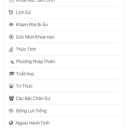
Lịch Sử
Làm Thế Nào Để Thực Sự Lắng Nghe?
Khám Phá Bí Ẩn
Góc Nhìn Khoa Học
Trí Nhớ Của Bạn Đáng Tin Đến Mức Nào?
Thức Tỉnh
Tự Kỷ - Những Gì Chúng Ta Biết Và Chưa
Phương Pháp Thiền
Biết
Triết Học
Phim Ảnh Dạy Về Nhân Tính
Tri Thức
Các Bậc Chân Sư
Bạn Là Người ‘Cho Đi” Hay Chỉ Biết ‘Nhận’?
Động Lực Sống
Ngoài Hành Tinh