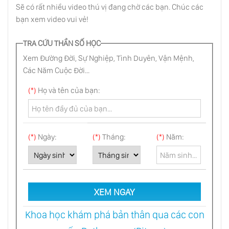
Sẽ có rất nhiều video thú vị đang chờ các bạn. Chúc các
bạn xem video vui vẻ!
Cách Đơn Giản Để Từ Bỏ Thói Quen Xấu
TRA CỨU THẦN SỐ HỌC
Xem Đường Đời, Sự Nghiệp, Tình Duyên, Vận Mệnh,
Cái Giá Của Sự Tủi Nhục
Các Năm Cuộc Đời...
(*)
Họ và tên của bạn:
Nối Khổ Từ Việc Từ Chối Nhận Thông Tin
(*)
Ngày:
(*)
Tháng:
(*)
Năm:
Sức Mạnh Của Sự Nhạy Cảm
Câu Trả Lời Kỳ Lạ Cho Bài Kiểm Tra Tâm Lý
XEM NGAY
Khoa học khám phá bản thân qua các con