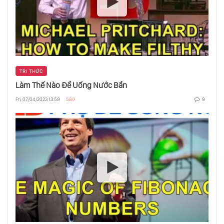
Mỗi Đứa Trẻ Cần Một Nhà Vô Địch
Bạn Là Ai?
TRI THỨC
Làm Thế Nào Để Uống Nước Bẩn
Vẻ Bề Ngoài Không Phải Là Tất Cả
Fri, 07/04/2023 13:59
580
9
Trường Học Giết Chết Sự Sáng Tạo?
Nghịch Lý Của Sự Lựa Chọn
Làm Thế Nào Để Thoát Khỏi Thung Lũng
Chết Của Giáo Dục