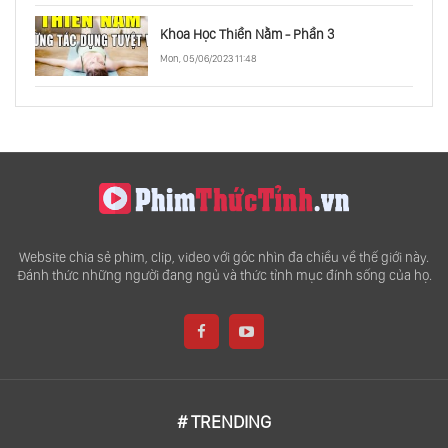
Khoa Học Thiền Nằm - Phần 3
Thiên Tài Sáng Tạo Có Sẵn Trong Chúng Ta
Mon, 05/06/2023 11:48
Niềm Vui Tình Dục Của Những Người Phụ
Nữ Trẻ
Khủng Hoảng Tài Chính Cá Nhân Dưới Góc
Nhìn Trung Thực Nhất
Website chia sẻ phim, clip, video với góc nhìn đa chiều về thế giới này.
Đánh thức những người đang ngủ và thức tỉnh mục đính sống của họ.
Chúng Ta Hài Lòng Về Công Việc Hiện Tại Vì
Điều Gì?
Sức Mạnh Của Người Hướng Nội
# TRENDING