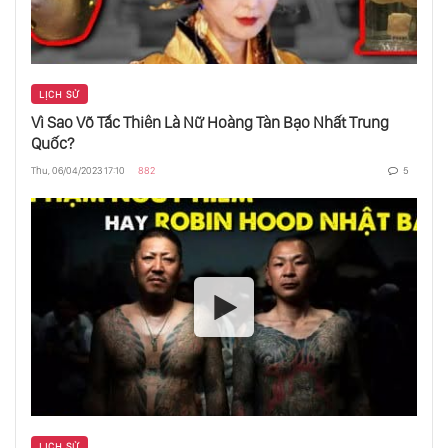
Xây Một Tòa Tháp, Xây Dựng Team
Hãy Dạy Để Làm Chủ - Không Phải Điểm
LỊCH SỬ
Kiểm Tra
Vì Sao Võ Tắc Thiên Là Nữ Hoàng Tàn Bạo Nhất Trung
Quốc?
Thu, 06/04/2023 17:10
882
5
Tại Sao Mọi Người Tin Những Điều Kỳ Lạ
5 Cách Để Nghe Tốt Hơn
Ý Nghĩa Của Lý Thuyết Dây
Khoảnh Khắc Tồi Tệ Nhất Make Chúng Ta Là
Ai
LỊCH SỬ