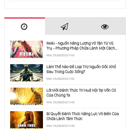
Ý Đồ Đằng Sau Tesla, Spacex, Solarcity
Tại Sao Tôi Yêu Một Đất Nước Đã Từng Phản
Bội Tôi?
Reiki - Nguồn Năng Lượng Vô Tận Từ Vũ
Những Gì Tôi Học Được Từ 100 Ngày Bị Từ
Trụ - Phương Pháp Chữa Lành Một Cách
Chối
Toàn Diện
Mon, 05/06/2023 11:50
Làm Thế Nào Để Loại Trừ Nguồn Gốc Khổ
Đau Trong Cuộc Sống?
Ý Tưởng Đằng Sau Linux
Mon, 05/06/2023 11:50
Lời Mời Đánh Thức Trí Huệ Nội Tại Vốn Có
Tương Lai Của Chúng Ta Có Thật Sự Buồn
Của Chúng Ta
Tẻ?
Mon, 05/06/2023 11:49
Bí Quyết Đánh Thức Năng Lực Vô Biên Của
Nhà Lãnh Đạo Vĩ Đại Truyền Cảm Hứng Cho
Chữa Lành Tâm Thức
Người Khác Như Thế Nào?
Mon, 05/06/2023 11:49