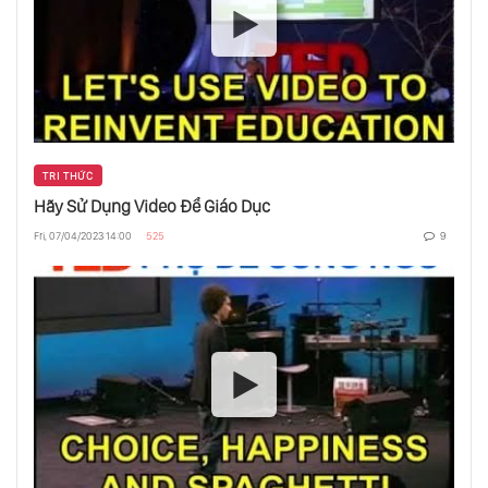
Bạn Có Thể Nói Nếu Một Đứa Trẻ Đang Nói
Dối?
Điều Gì Thực Sự Quan Trọng Vào Cuối Đời?
TRI THỨC
Hãy Sử Dụng Video Để Giáo Dục
Fri, 07/04/2023 14:00
525
9
Vận Động Viên Có Thực Sự Nhanh Hơn, Tốt
Hơn, Mạnh Hơn?
Sự Nguy Hiểm Của Một Câu Chuyện
Suy Nghĩ Về Nhân Loại, Danh Tiếng Và Tình
Yêu