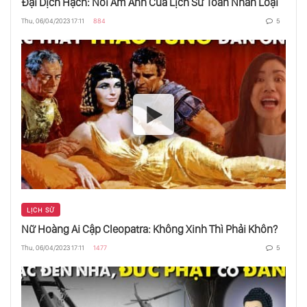
Đại Dịch Hạch: Nỗi Ám Ảnh Của Lịch Sử Toàn Nhân Loại
Sự Khác Biệt Giữa Chiến Thắng Và Thành
Thu, 06/04/2023 17:11
884
5
Công
Đừng Ăn Kẹo Dẻo!
Trung Quốc Có Phải Là Thần Tượng Mới Cho
Các Nền Kinh Tế Mới Nổi?
Những Phát Minh Đáng Kinh Ngạc Của Ai
Trực Quan
LỊCH SỬ
Nữ Hoàng Ai Cập Cleopatra: Không Xinh Thì Phải Khôn?
Bí Ẩn Các Nhà Tù Bí Mật Của Hoa Kỳ
Thu, 06/04/2023 17:11
1477
5
Hành Vi Đạo Đức Ở Động Vật