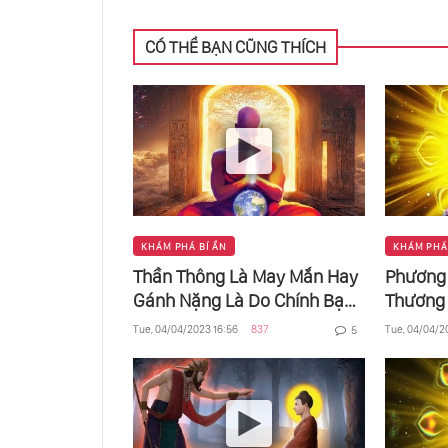
Trưởng 
CÓ THỂ BẠN CŨNG THÍCH
KHÁM PHÁ BÍ ẨN
KHÁM PHÁ
Thần Thông Là May Mắn Hay
Phương
Gánh Nặng Là Do Chính Bạn
Thương 
Chọn Lựa
Tue, 04/04/2023 16:56
837
Tue, 04/04/2
5