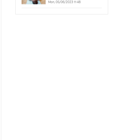
Mon, 05/06/2023 11:48
Linh Của Bạn
Tại Sao Cái Tôi Khăng
Khăng Phủ Nhận Thói
Nghiện Của Nó?
Tần Số Ánh Sáng Tăng
Hay Giảm Phụ Thuộc
Vào Ý Thức Của Bạn
Thư Viện Akashic -
Khám Phá Khả Năng
Chữa Lành Năng Lượng
Trong Bạn
Khám Phá Cách Tăng
Sức Mạnh Tâm Linh
Của Bạn Với Trạng Thái
Merkaba
Bí Mật Về Sức Mạnh
Tiềm Thức: Giải Mã
Năng Lực Tiềm Ẩn
Trong Bạn