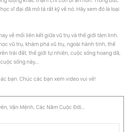
ăng lượng khác thậm chí còn bí ẩn hơn. Trong bức
học vĩ đại đã mô tả rất kỹ về nó. Hãy xem đó là loại
y về mối liên kết giữa vũ trụ và thế giới tâm linh.
c vũ trụ, khám phá vũ trụ, ngoài hành tinh, thế
ên trái đất, thế giới tự nhiên, cuộc sống hoang dã,
 cuộc sống này...
 các bạn. Chúc các bạn xem video vui vẻ!
ên, Vận Mệnh, Các Năm Cuộc Đời...