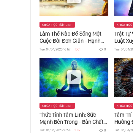
KHOA HỌC TÂM LINH
KHOA HỌC
Làm Thế Nào Để Sống Một
Trật Tự
Cuộc Đời Đơn Giản - Hạnh
Luật Xu
Phúc
Con Ngư
Tue, 04/04/2023 16:57
1001
Tue, 04/04/2
9
Hội
KHOA HỌC TÂM LINH
KHOA HỌC
Thức Tỉnh Tâm Linh: Sức
Tâm Trí
Mạnh Bên Trong - Bản Chất
Hưởng 
Của Nhận Thức Linh Hồn
Động Nh
Tue, 04/04/2023 16:54
1312
Tue, 04/04/2
9