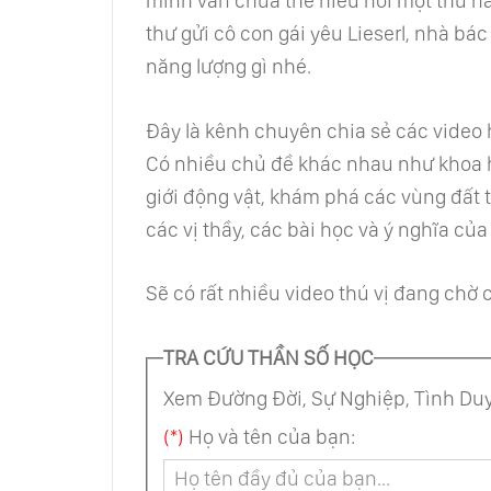
mình vẫn chưa thể hiểu nổi một thứ n
thư gửi cô con gái yêu Lieserl, nhà bác 
năng lượng gì nhé.
Đây là kênh chuyên chia sẻ các video ha
Có nhiều chủ đề khác nhau như khoa họ
giới động vật, khám phá các vùng đất tr
các vị thầy, các bài học và ý nghĩa của
Sẽ có rất nhiều video thú vị đang chờ
TRA CỨU THẦN SỐ HỌC
Xem Đường Đời, Sự Nghiệp, Tình Duy
(*)
Họ và tên của bạn: