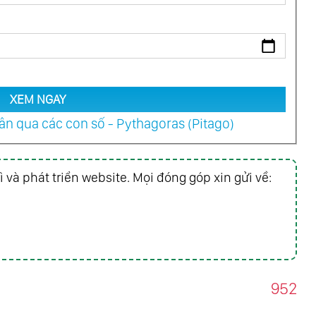
XEM NGAY
n qua các con số - Pythagoras (Pitago)
ì và phát triển website. Mọi đóng góp xin gửi về:
952