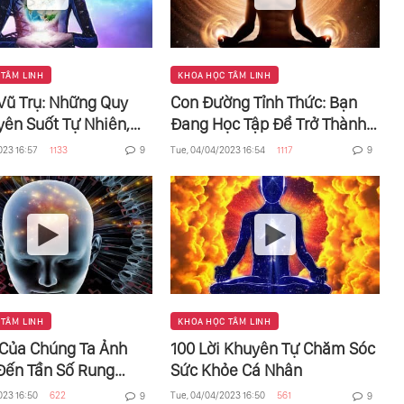
 TÂM LINH
KHOA HỌC TÂM LINH
 Vũ Trụ: Những Quy
Con Đường Tỉnh Thức: Bạn
yên Suốt Tự Nhiên,
Đang Học Tập Để Trở Thành
ời, Tâm Linh Và Xã
Chính Mình
023 16:57
1133
Tue, 04/04/2023 16:54
1117
9
9
 TÂM LINH
KHOA HỌC TÂM LINH
 Của Chúng Ta Ảnh
100 Lời Khuyên Tự Chăm Sóc
Đến Tần Số Rung
Sức Khỏe Cá Nhân
ư Thế Nào - Tăng
023 16:50
622
Tue, 04/04/2023 16:50
561
9
9