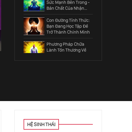
Sức Mạnh Bên Trong -
Bản Chất Của Nhận
Thức Linh Hồn
Con Đường Tỉnh Thức:
Bạn Đang Học Tập Để
Trở Thành Chính Mình
Phương Pháp Chữa
Lành Tổn Thương Về
Tiền Kiếp
Thần Thông Là May
Mắn Hay Gánh Nặng Là
Do Chính Bạn Chọn Lựa
Trật Tự Vũ Trụ: Những
Quy Luật Xuyên Suốt
Tự Nhiên, Con Người,
Tâm Linh Và Xã Hội
Làm Thế Nào Để Sống
Một Cuộc Đời Đơn Giản
HỆ SINH THÁI
- Hạnh Phúc