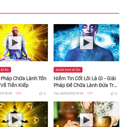
Nó Để Làm Gì?
 BÍ ẨN
KHÁM PHÁ BÍ ẨN
 Pháp Chữa Lành Tổn
Niềm Tin Cốt Lõi Là Gì - Giải
Về Tiền Kiếp
Pháp Để Chữa Lành Đứa Trẻ
Bên Trong Chúng Ta
023 16:56
1097
Tue, 04/04/2023 16:54
1287
5
5