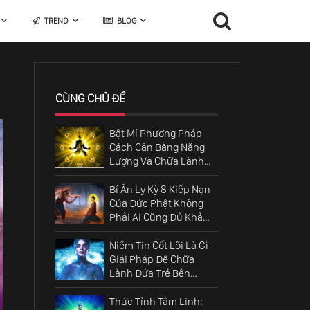
TREND
BLOG
CÙNG CHỦ ĐỀ
Bật Mí Phương Pháp
Cách Cân Bằng Năng
Lượng Và Chữa Lành
Linh Hồn Cốt Lõi
Bí Ẩn Ly Kỳ 8 Kiếp Nạn
Của Đức Phật Không
Phải Ai Cũng Đủ Khả
Năng Vượt Qua
Niềm Tin Cốt Lõi Là Gì -
Giải Pháp Để Chữa
Lành Đứa Trẻ Bên
Trong Chúng Ta
Thức Tỉnh Tâm Linh: