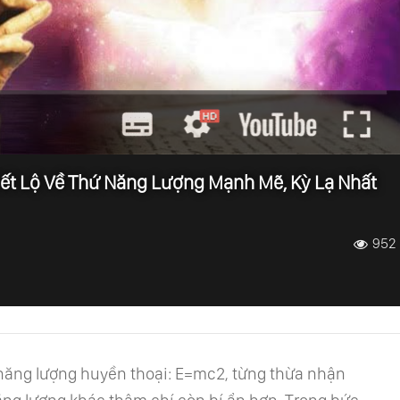
Tiết Lộ Về Thứ Năng Lượng Mạnh Mẽ, Kỳ Lạ Nhất
952
c năng lượng huyền thoại: E=mc2, từng thừa nhận