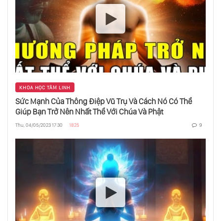
Linh Của Bạn
Tại Sao Cái Tôi Khăng Khăng Phủ Nhận Thói
Nghiện Của Nó?
Tần Số Ánh Sáng Tăng Hay Giảm Phụ Thuộc
Vào Ý Thức Của Bạn
KHOA HỌC TÂM LINH
Sức Mạnh Của Thông Điệp Vũ Trụ Và Cách Nó Có Thể
Giúp Bạn Trở Nên Nhất Thể Với Chúa Và Phật
Thư Viện Akashic - Khám Phá Khả Năng
Chữa Lành Năng Lượng Trong Bạn
Thu, 04/05/2023 17:30
1825
9
Khám Phá Cách Tăng Sức Mạnh Tâm Linh
Của Bạn Với Trạng Thái Merkaba
Bí Mật Về Sức Mạnh Tiềm Thức: Giải Mã
Năng Lực Tiềm Ẩn Trong Bạn