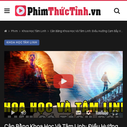
Phim
Khoa Học Tâm Linh
Cân Bằng Khoa Học Và Tâm Linh: Điều Hướng Cạm Bẫy Và Nhận Ra Sự Bổ Trợ Lẫn Nhau
KHOA HỌC TÂM LINH
Cân Bằng Khoa Học Và Tâm Linh: Điều Hướng