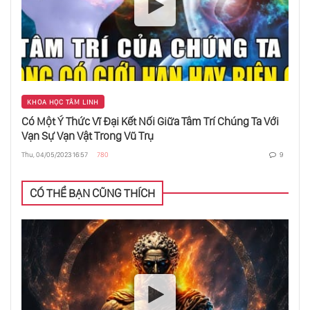
Hiểu Đúng Về Tần Số Rung Động Để Tiến
Nhập Vào Thế Giới Mới - Thế Giới 5D
Bí Quyết Đánh Thức Năng Lực Vô Biên Của
KHOA HỌC TÂM LINH
Chữa Lành Tâm Thức
Có Một Ý Thức Vĩ Đại Kết Nối Giữa Tâm Trí Chúng Ta Với
Vạn Sự Vạn Vật Trong Vũ Trụ
Lời Mời Đánh Thức Trí Huệ Nội Tại Vốn Có
Thu, 04/05/2023 16:57
780
9
Của Chúng Ta
CÓ THỂ BẠN CŨNG THÍCH
Làm Thế Nào Để Loại Trừ Nguồn Gốc Khổ
Đau Trong Cuộc Sống?
Reiki - Nguồn Năng Lượng Vô Tận Từ Vũ Trụ
- Phương Pháp Chữa Lành Một Cách Toàn
Diện