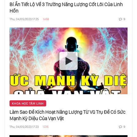
“Ta” Sẽ Cứu Được “Mình”
Bí Ẩn Tiết Lộ Về 3 Trường Năng Lượng Cốt Lõi Của Linh
Hồn
Thu, 04/05/2023 17:25
1468
9
Làm Sao Để Kích Hoạt Năng Lượng Từ Vũ
Trụ Để Có Sức Mạnh Kỳ Diệu Của Vạn Vật
Bí Ẩn Tiết Lộ Về 3 Trường Năng Lượng Cốt
Lõi Của Linh Hồn
Thông Điệp Từ Các Đấng Sáng Tạo: Phương
Pháp Hợp Nhất Mảnh Linh Hồn Trong Vũ
Trụ
Sức Mạnh Của Thông Điệp Vũ Trụ Và Cách
Nó Có Thể Giúp Bạn Trở Nên Nhất Thể Với
Chúa Và Phật
KHOA HỌC TÂM LINH
Làm Sao Để Kích Hoạt Năng Lượng Từ Vũ Trụ Để Có Sức
Mạnh Kỳ Diệu Của Vạn Vật
Tại Sao Chúng Ta Sinh Ra? Chúng Ta Có Thật
Sự Đạt Được Thứ Gì Trên Cõi Đời Này?
Thu, 04/05/2023 17:23
1226
9