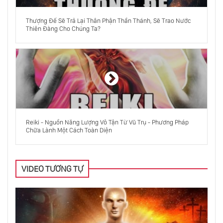
7 Quy Luật Tối Cao Của Vũ Trụ Giúp Bạn Đạt
Thượng Đế Sẽ Trả Lại Thân Phận Thần Thánh, Sẽ Trao Nước
Được Mọi Ước Nguyện
Thiên Đàng Cho Chúng Ta?
Bản Ngã Có Nên Bị Tiêu Diệt Trên Con
Đường Thức Tỉnh Tâm Linh?
Ai, Hoặc Cái Gì, Có Thể Tạo Ra Vũ Trụ Ngay
Từ Đầu?
Reiki - Nguồn Năng Lượng Vô Tận Từ Vũ Trụ - Phương Pháp
Chữa Lành Một Cách Toàn Diện
Tại Sao Kim Tự Tháp Có Khả Năng Chữa
Lành? Nó Có Gì Đặc Biệt?
VIDEO TƯƠNG TỰ
Chúng Ta Là Gì? Chúng Ta Sẽ Trở Thành Gì
Trên Con Đường Khám Phá Tâm Linh?
Làm Thế Nào Để Mở Khóa Sức Mạnh Tâm