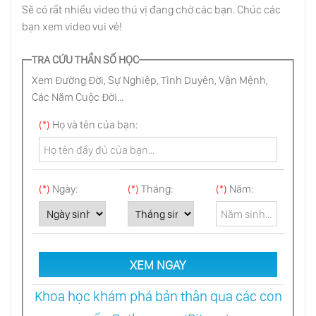
Sẽ có rất nhiều video thú vị đang chờ các bạn. Chúc các
Bức Thư Albert Einstein Gửi Con Gái Tiết Lộ
bạn xem video vui vẻ!
Về Thứ Năng Lượng Mạnh Mẽ, Kỳ Lạ Nhất
Thế Giới
TRA CỨU THẦN SỐ HỌC
Xem Đường Đời, Sự Nghiệp, Tình Duyên, Vận Mệnh,
Thông Điệp Từ Thượng Đế, Là Chìa Khóa Mở
Cánh Cổng Thiên Đường
Các Năm Cuộc Đời...
(*)
Họ và tên của bạn:
Con Người - Thế Giới Kỳ Bí Nhất Trong Vũ
Trụ
(*)
Ngày:
(*)
Tháng:
(*)
Năm:
Nước Gửi Thông Điệp Cho Thế Giới: Thế Giới
Kết Nối Với Nhau Bởi Tình Yêu Và Lòng Biết
Ơn
Bản Chất Của Tồn Tại Là Gì, Chúng Ta Là Gì,
XEM NGAY
Và Tại Sao Chúng Ta Lại Ở Đây?
Khoa học khám phá bản thân qua các con
Địa Tạng Vương Bồ Tát Là Ai Và Lời Thề