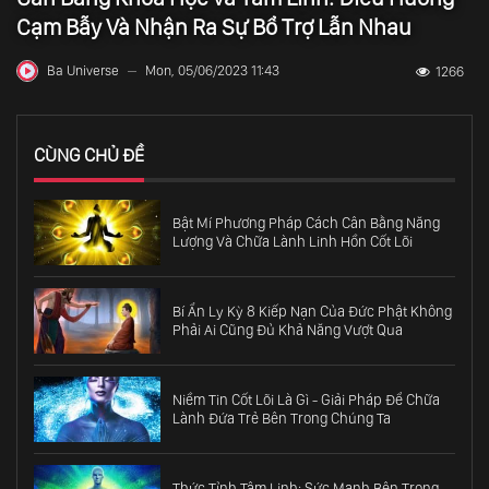
Cạm Bẫy Và Nhận Ra Sự Bổ Trợ Lẫn Nhau
Ba Universe
Mon, 05/06/2023 11:43
1266
—
CÙNG CHỦ ĐỀ
Bật Mí Phương Pháp Cách Cân Bằng Năng
Lượng Và Chữa Lành Linh Hồn Cốt Lõi
Bí Ẩn Ly Kỳ 8 Kiếp Nạn Của Đức Phật Không
Phải Ai Cũng Đủ Khả Năng Vượt Qua
Niềm Tin Cốt Lõi Là Gì - Giải Pháp Để Chữa
Lành Đứa Trẻ Bên Trong Chúng Ta
Thức Tỉnh Tâm Linh: Sức Mạnh Bên Trong -