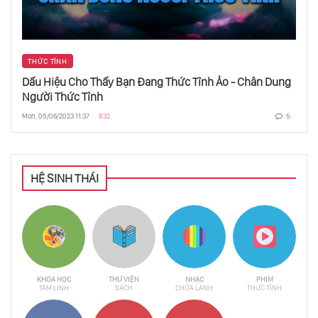
THỨC TỈNH
Dấu Hiệu Cho Thấy Bạn Đang Thức Tỉnh Ảo - Chân Dung
Người Thức Tỉnh
Mon, 05/06/2023 11:37
832
5
HỆ SINH THÁI
KHOA HỌC
THƯ VIỆN
NHẠC
PHIM
TÂM LINH
SÁCH
CHỮA LÀNH
THỨC TỈNH