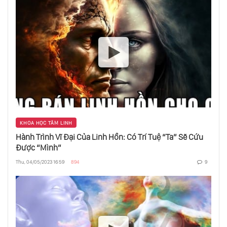
Tất Cả Những Khổ Đau, Thương Tiếc Và Thất
Vọng Từ Đâu Đến?
Chúng Ta Nên Hành Động Thế Nào Để Có
Được Sự Thức Tỉnh?
Chúng Ta Nên Hành Động Như Thế Nào Sau
Khi Thức Tỉnh?
KHOA HỌC TÂM LINH
Thượng Đế Sẽ Trả Lại Thân Phận Thần
Hành Trình Vĩ Đại Của Linh Hồn: Có Trí Tuệ “Ta” Sẽ Cứu
Thánh, Sẽ Trao Nước Thiên Đàng Cho
Được “Mình”
Chúng Ta?
Thu, 04/05/2023 16:59
894
9
Cân Bằng Khoa Học Và Tâm Linh: Điều
Hướng Cạm Bẫy Và Nhận Ra Sự Bổ Trợ Lẫn
Nhau
Điều Gì Đã Xảy Ra Trước Khi Phật Thích Ca
Mâu Ni Trở Thành Phật?