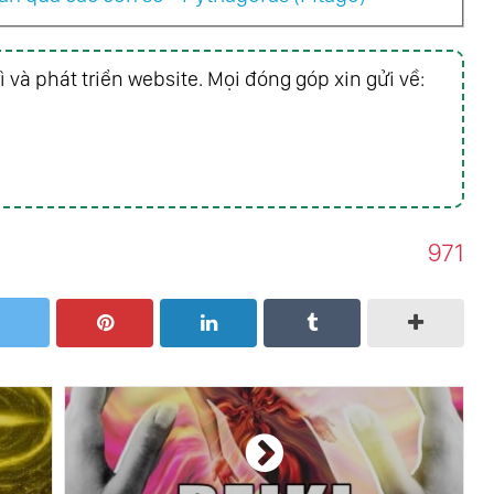
ì và phát triển website. Mọi đóng góp xin gửi về:
971