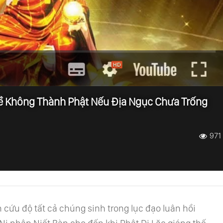
Thề Không Thành Phật Nếu Địa Ngục Chưa Trống
971
cứu độ tất cả chúng sinh trong lục đạo luân hồi