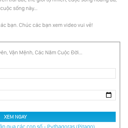
 cuộc sống này...
 các bạn. Chúc các bạn xem video vui vẻ!
ên, Vận Mệnh, Các Năm Cuộc Đời...
XEM NGAY
n qua các con số - Pythagoras (Pitago)