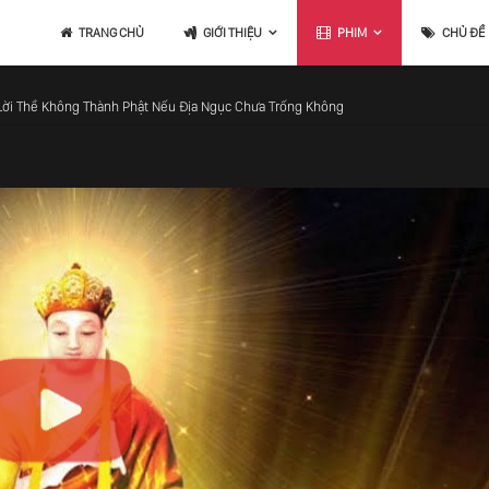
TRANG CHỦ
GIỚI THIỆU
PHIM
CHỦ ĐỀ
à Lời Thề Không Thành Phật Nếu Địa Ngục Chưa Trống Không