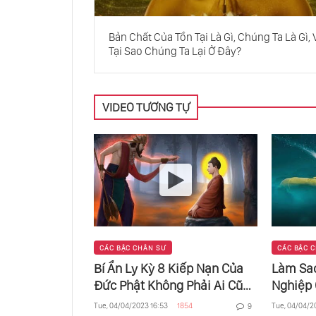
Bản Chất Của Tồn Tại Là Gì, Chúng Ta Là Gì, 
Tại Sao Chúng Ta Lại Ở Đây?
VIDEO TƯƠNG TỰ
CÁC BẬC CHÂN SƯ
CÁC BẬC 
Bí Ẩn Ly Kỳ 8 Kiếp Nạn Của
Làm Sa
Đức Phật Không Phải Ai Cũng
Nghiệp 
Đủ Khả Năng Vượt Qua
Chuyện 
Tue, 04/04/2023 16:53
1854
Tue, 04/04/2
9