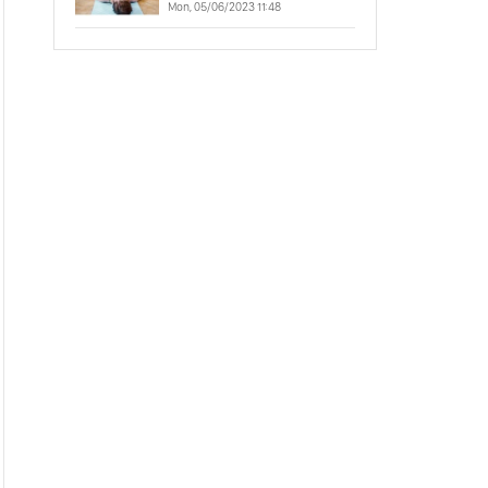
Mon, 05/06/2023 11:48
Linh Của Bạn
Tại Sao Cái Tôi Khăng
Khăng Phủ Nhận Thói
Nghiện Của Nó?
Tần Số Ánh Sáng Tăng
Hay Giảm Phụ Thuộc
Vào Ý Thức Của Bạn
Thư Viện Akashic -
Khám Phá Khả Năng
Chữa Lành Năng Lượng
Trong Bạn
Khám Phá Cách Tăng
Sức Mạnh Tâm Linh
Của Bạn Với Trạng Thái
Merkaba
Bí Mật Về Sức Mạnh
Tiềm Thức: Giải Mã
Năng Lực Tiềm Ẩn
Trong Bạn