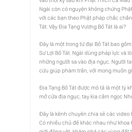
vào thời kỳ sau khi Phật Thích Ca Mâu 
Ngài còn có nguyện không chứng Phật
với các bạn theo Phật pháp chắc chắn 
Tát. Vậy Địa Tạng Vương Bồ Tát là ai?
Đây là một trong tứ đại Bồ Tát bao gồ
Sư Lợi Bồ Tát. Ngài dùng pháp lực và 
những người sa vào địa ngục. Người t
cứu giúp phàm trần, với mong muốn gi
Địa Tạng Bồ Tát được mô tả là một tỳ 
mở cửa địa ngục, tay kia cầm ngọc Nh
Đây là kênh chuyên chia sẻ các video ha
Có nhiều chủ đề khác nhau như khoa họ
giới động vật, khám phá các vùng đất tr