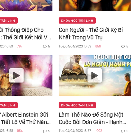
 TÂM LINH
KHOA HỌC TÂM LINH
i Thông Điệp Cho
Con Người - Thế Giới Kỳ Bí
: Thế Giới Kết Nối Với
Nhất Trong Vũ Trụ
i Tình Yêu Và Lòng
023 16:59
797
Tue, 04/04/2023 16:59
856
5
5
 TÂM LINH
KHOA HỌC TÂM LINH
 Albert Einstein Gửi
Làm Thế Nào Để Sống Một
 Tiết Lộ Về Thứ Năng
Cuộc Đời Đơn Giản - Hạnh
ạnh Mẽ, Kỳ Lạ Nhất
Phúc
023 16:58
954
Tue, 04/04/2023 16:57
1002
5
5
i