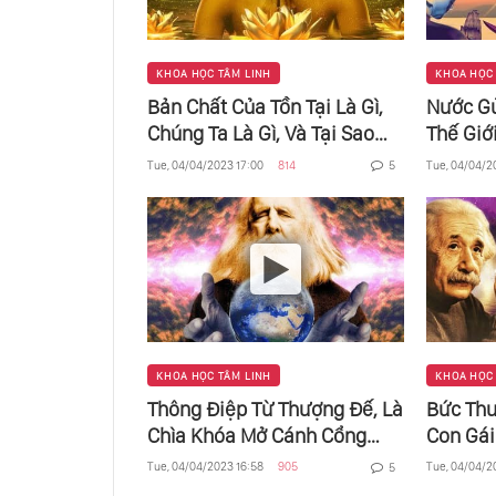
KHOA HỌC TÂM LINH
KHOA HỌC
Bản Chất Của Tồn Tại Là Gì,
Nước Gử
Chúng Ta Là Gì, Và Tại Sao
Thế Giới
Chúng Ta Lại Ở Đây?
Nhau Bở
Tue, 04/04/2023 17:00
814
Tue, 04/04/2
5
Biết Ơn
KHOA HỌC TÂM LINH
KHOA HỌC
Thông Điệp Từ Thượng Đế, Là
Bức Thư
Chìa Khóa Mở Cánh Cổng
Con Gái
Thiên Đường
Lượng M
Tue, 04/04/2023 16:58
905
Tue, 04/04/2
5
Thế Giớ