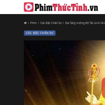
Phim
Các Bậc Chân Sư
Địa Tạng Vương Bồ Tát Là Ai V
CÁC BẬC CHÂN SƯ