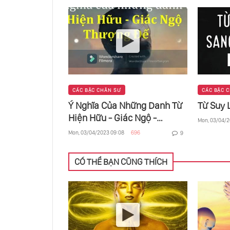
Nghiệp 
CÁC BẬC CHÂN SƯ
CÁC BẬC 
Ý Nghĩa Của Những Danh Từ
Từ Suy 
Hiện Hữu - Giác Ngộ -
Mon, 03/04/2
Thượng Đế
Mon, 03/04/2023 09:08
696
9
CÓ THỂ BẠN CŨNG THÍCH