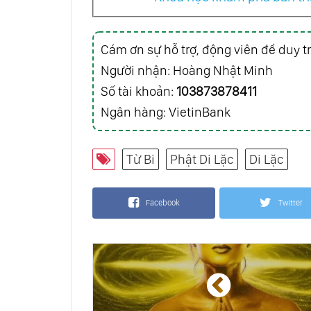
Cám ơn sự hỗ trợ, động viên để duy tr
Người nhận: Hoàng Nhật Minh
Số tài khoản:
103873878411
Ngân hàng: VietinBank
Từ Bi
Phật Di Lặc
Di Lặc
Facebook
Twitter