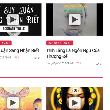
Là Gì?
CHÂN SƯ
CÁC BẬC CHÂN SƯ
Luận Sang Nhận Biết
Tĩnh Lặng Là Ngôn Ngữ Của
Thượng Đế
023 09:08
653
9
Mon, 03/04/2023 09:07
704
9