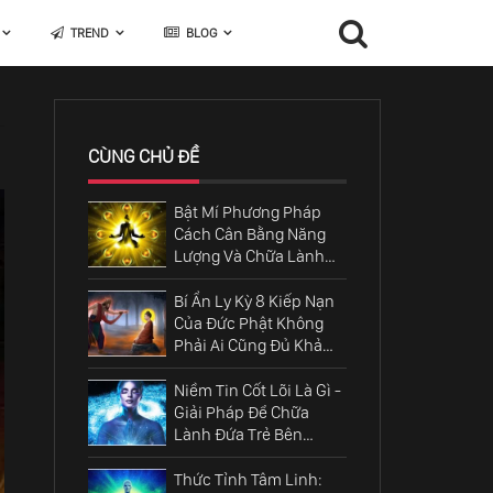
TREND
BLOG
CÙNG CHỦ ĐỀ
Bật Mí Phương Pháp
Cách Cân Bằng Năng
Lượng Và Chữa Lành
Linh Hồn Cốt Lõi
Bí Ẩn Ly Kỳ 8 Kiếp Nạn
Của Đức Phật Không
Phải Ai Cũng Đủ Khả
Năng Vượt Qua
Niềm Tin Cốt Lõi Là Gì -
Giải Pháp Để Chữa
Lành Đứa Trẻ Bên
Trong Chúng Ta
Thức Tỉnh Tâm Linh: