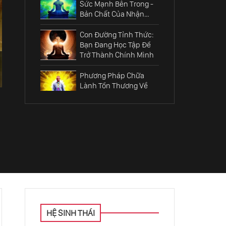
Sức Mạnh Bên Trong -
Bản Chất Của Nhận
Thức Linh Hồn
Con Đường Tỉnh Thức:
Bạn Đang Học Tập Để
Trở Thành Chính Mình
Phương Pháp Chữa
Lành Tổn Thương Về
Tiền Kiếp
Thần Thông Là May
Mắn Hay Gánh Nặng Là
Do Chính Bạn Chọn Lựa
Trật Tự Vũ Trụ: Những
Quy Luật Xuyên Suốt
Tự Nhiên, Con Người,
Tâm Linh Và Xã Hội
Làm Thế Nào Để Sống
Một Cuộc Đời Đơn Giản
HỆ SINH THÁI
- Hạnh Phúc