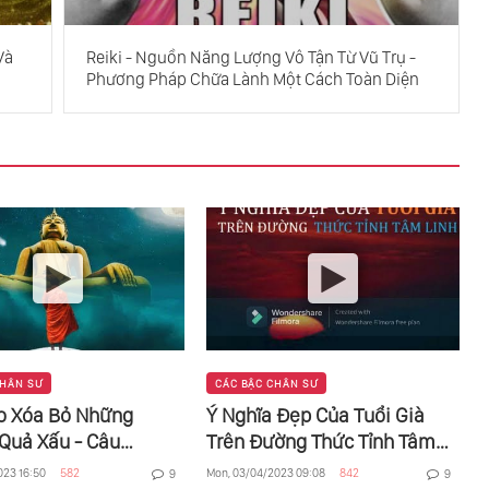
Và
Reiki - Nguồn Năng Lượng Vô Tận Từ Vũ Trụ -
Phương Pháp Chữa Lành Một Cách Toàn Diện
CHÂN SƯ
CÁC BẬC CHÂN SƯ
o Xóa Bỏ Những
Ý Nghĩa Đẹp Của Tuổi Già
Quả Xấu - Câu
Trên Đường Thức Tỉnh Tâm
Đức Phật Giảng
Linh
023 16:50
582
Mon, 03/04/2023 09:08
842
9
9