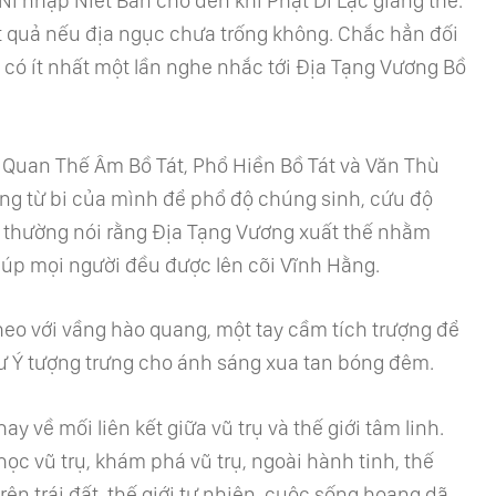
Ni nhập Niết Bàn cho đến khi Phật Di Lặc giáng thế.
 quả nếu địa ngục chưa trống không. Chắc hẳn đối
có ít nhất một lần nghe nhắc tới Địa Tạng Vương Bồ
m Quan Thế Âm Bồ Tát, Phổ Hiền Bồ Tát và Văn Thù
lòng từ bi của mình để phổ độ chúng sinh, cứu độ
a thường nói rằng Địa Tạng Vương xuất thế nhằm
úp mọi người đều được lên cõi Vĩnh Hằng.
kheo với vầng hào quang, một tay cầm tích trượng để
ư Ý tượng trưng cho ánh sáng xua tan bóng đêm.
y về mối liên kết giữa vũ trụ và thế giới tâm linh.
c vũ trụ, khám phá vũ trụ, ngoài hành tinh, thế
ên trái đất, thế giới tự nhiên, cuộc sống hoang dã,